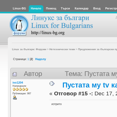
Linux-BG
Начало
Помощ
Търси
Календар
Вход
Регистр
Linux за българи: Форуми
>
Нетехнически теми
>
Предложения за български п
Страници:
1
[
2
]
Надолу
Автор
Тема: Пустата м
ivo1204
Пустата му tv к
Напреднали
«
Отговор #15 -:
Dec 17, 
Публикации: 987
изтрито