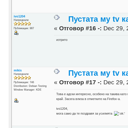
ivo1204
Пустата му tv к
Напреднали
«
Отговор #16 -:
Dec 29, 
Публикации: 987
изтрито
mikis
Пустата му tv к
Напреднали
«
Отговор #17 -:
Dec 29, 
Публикации: 746
Distribution: Debian Testing
Window Manager: KDE
Това е адски интересно, особено на такива като
край. Засега влиза в отметките на Firefox-а.
ivo1204,
мога само да те поздравя за усилията