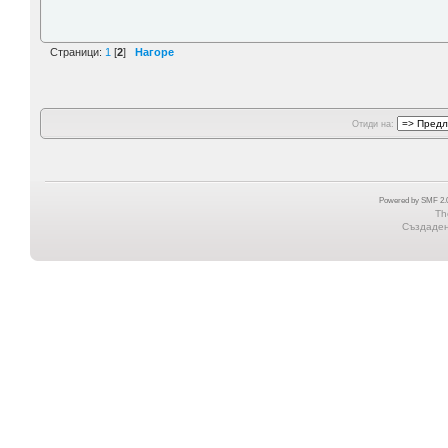
Страници:
1
[
2
]
Нагоре
Отиди на:
Powered by SMF 2.0
Th
Създадена