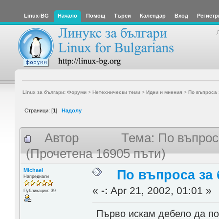
Linux-BG
Начало
Помощ
Търси
Календар
Вход
Регистр
Linux за българи: Форуми
>
Нетехнически теми
>
Идеи и мнения
>
По въпроса 
Страници: [
1
]
Надолу
Автор
Тема: По въпрос
(Прочетена 16905 пъти)
Michael
По въпроса за
Напреднали
«
-:
Apr 21, 2002, 01:01 »
Публикации: 39
Първо искам дебело да по