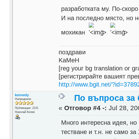
разработката му. По-скор
И на последно място, но н
мохикан
'>
'>
поздрави
KaMeH
[reg your bg translation or 
[регистрирайте вашият пре
http://www.bgit.net/?id=3789
kennedy
По въпроса за
Напреднали
«
Отговор #4 -:
Jul 28, 20
Публикации: 2151
Николай Колев
Много интересна идея, но 
тестване и т.н. не само з