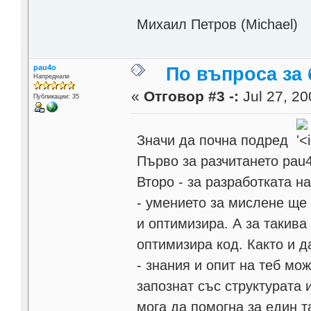
Михаил Петров (Michael)
pau4o
По въпроса за
Напреднали
«
Отговор #3 -:
Jul 27, 20
Публикации: 35
Значи да почна подред
Първо за разчитането pau
Второ - за разработката на
- умението за мислене ще 
и оптимизира. А за такива
оптимизира код. Както и д
- знания и опит на теб мо
запознат със структурата 
мога да помогна за един т