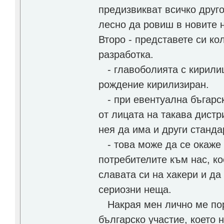
предизвикват всичко друго
лесно да ровиш в новите 
Второ - представете си к
разработка.
- главоболията с кирилиц
рождение кирилизиран.
- при евентуална бъгарск
от лицата на такава дистр
нея да има и други станд
- това може да се окаже 
потребителите към нас, ко
славата си на хакери и да
сериозни неща.
Накрая мен лично ме пора
българско участие, което 