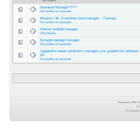
Заглавие
download Manager????
Настройка на програми
Мазало с lilo & windows boot manager - Помощ!
Настройка на програми
Hattrick football manager
Общ форум
Synaptic pakage manager
Настройка на програми
Здравейте имам проблем с manager your gradient for windows 
XP
Настройка на програми
Powered by SMF 2.0
Th
Създадена