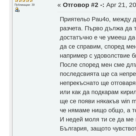
«
Отговор #2 -:
Apr 21, 20
Публикации: 39
Приятельо Pau4o, между др
разчета. Първо дължа да т
достатъчно е че умееш да
да се справим, според мен
например с удоволствие би
После според мен сме дл
последсвията ще са непре
непрекъснато ще отговарям
или как да подкарам кирил
ще се появи някакъв win m
че нямаме нищо общо, а т
И недей моля ти се да ме
България, защото чувствот