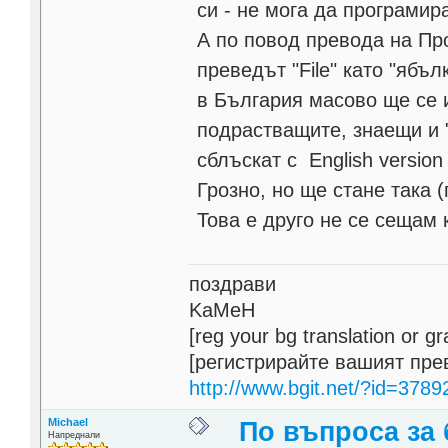
си - не мога да програми
А по повод превода на Пр
преведът "File" като "ябъл
в България масово ще се и
подрастващите, знаещи и 
сблъскат с English version
Грозно, но ще стане така 
Това е друго не се сещам 
поздрави
KaMeH
[reg your bg translation or 
[регистрирайте вашият пре
http://www.bgit.net/?id=3789
Michael
По въпроса за
Напреднали