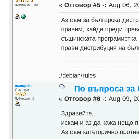
«
Отговор #5 -:
Aug 06, 20
Публикации: 1185
Аз съм за българска дистр
правим, хайде преди пре
същинската програмистка 
прави дистрибуция на бълг
------------------------------------
./debian/rules
manupcho
По въпроса за
Участници
«
Отговор #6 -:
Aug 09, 20
Публикации: 3
Здравейте,
искам и аз да кажа нещо п
Аз съм категорично проти