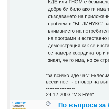
КДЕ или ГНОМ е безмислен
добре би било ако ги има 
създаването на приложени
проблем в "БГ ЛИНУКС" за
вниманието на потребител
на програми и естествено
демонстрация как се инста
се намери координатор и и
знаят, че го има, но се ст
"за всичко иде час" Еклесиа
всеки пост - отговор на въ
-----------------
24.12.2003 "MS Free"
n_antonov
По въпроса за
Напреднали