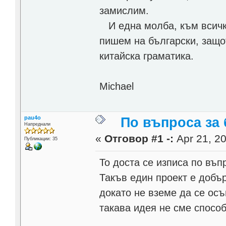
замислим.
И една молба, към всички
пишем на български, защо
китайска граматика.
Michael
pau4o
По въпроса за
Напреднали
«
Отговор #1 -:
Apr 21, 20
Публикации: 35
То доста се изписа по въпр
Такъв един проект е добър
докато не вземе да се ос
такава идея не сме способ