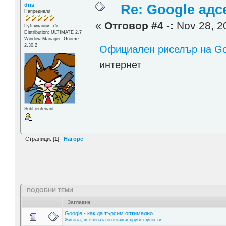
dns
Re: Google адс
Напреднали
«
Отговор #4 -:
Nov 28, 20
Публикации: 75
Distribution: ULTIMATE 2.7
Window Manager: Gnome
2.30.2
Официален риселър на Go
интернет
SubLieutenant
Страници: [
1
]
Нагоре
ПОДОБНИ ТЕМИ
Заглавие
Google - как да търсим оптимално
Живота, вселената и някакви други глупости