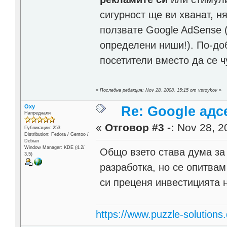
сигурност ще ви хванат, н
ползвате Google AdSense (
определени ниши!). По-до
посетители вместо да се ч
«
Последна редакция: Nov 28, 2008, 15:15 от vstoykov
»
Oxy
Re: Google адс
Напреднали
«
Отговор #3 -:
Nov 28, 20
Публикации: 253
Distribution: Fedora / Gentoo /
Debian
Window Manager: KDE (4.2/
Общо взето става дума за 
3.5)
разработка, но се опитвам
си преценя инвестицията н
https://www.puzzle-solutions