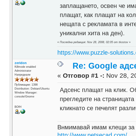
заплащането, освен че има
плащат, как плащат на кол
нещата с рекламата в инт
уникални хита на ден).
«
Последна редакция: Nov 28, 2008, 02:05 от tkostov
»
https://www.puzzle-solutions
zeridon
Re: Google адс
Killmode enabled
Administrator
«
Отговор #1 -:
Nov 28, 20
Напреднали
Публикации: 1398
Адсенс плащат на клик. О
Distribution: Debian/Ubuntu
Window Manager:
console/Gnome
прегледите на страницата 
кликнато се печелят разл
BOfH
Внмимавай имам клещи за
http://www.netsecad.com/