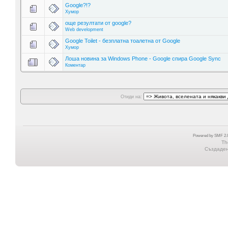
Google?!?
Хумор
още резултати от google?
Web development
Google Toilet - безплатна тоалетна от Google
Хумор
Лоша новина за Windows Phone - Google спира Google Sync
Коментар
Отиди на:
Powered by SMF 2.0
Th
Създадена