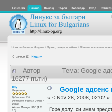
Linux-BG
Начало
Помощ
Търси
Календар
Вход
Регистр
Linux за българи: Форуми
>
Хумор, сатира и забава
>
Живота, вселената и няк
Страници: [
1
]
Надолу
Автор
Тема: Google ад
16277 пъти)
Oxy
Google адсенс 
Напреднали
«
-:
Nov 28, 2008, 02:02 »
Публикации: 253
Distribution: Fedora / Gentoo /
Debian
Window Manager: KDE (4.2/
Горе долу си имам предста
3.5)