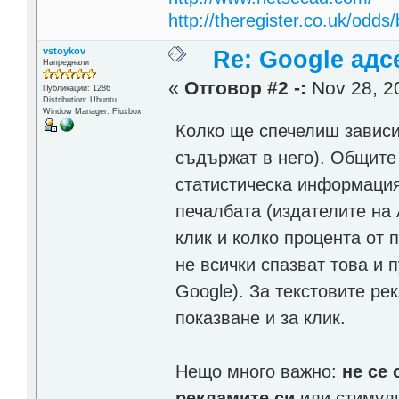
http://theregister.co.uk/odds/
vstoykov
Re: Google адс
Напреднали
«
Отговор #2 -:
Nov 28, 20
Публикации: 1286
Distribution: Ubuntu
Window Manager: Fluxbox
Колко ще спечелиш зависи 
съдържат в него). Общите
статистическа информация
печалбата (издателите на 
клик и колко процента от 
не всички спазват това и 
Google). За текстовите ре
показване и за клик.
Нещо много важно:
не се 
рекламите си
или стимули