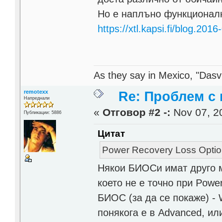
Но е наплъно функционал
https://xtl.kapsi.fi/blog.2
As they say in Mexico, "Dasvi
remotexx
Re: Проблем с
Напреднали
«
Отговор #2 -:
Nov 07, 20
Публикации: 5886
Цитат
Power Recovery Loss Option 
Някои БИОСи имат друго м
което не е точно при Powe
БИОС (за да се покаже) - 
понякога е в Advanced, или