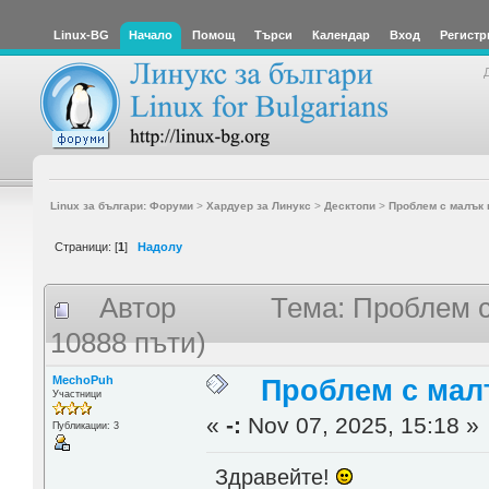
Linux-BG
Начало
Помощ
Търси
Календар
Вход
Регистр
Linux за българи: Форуми
>
Хардуер за Линукс
>
Десктопи
>
Проблем с малък 
Страници: [
1
]
Надолу
Автор
Тема: Проблем 
10888 пъти)
MechoPuh
Проблем с мал
Участници
«
-:
Nov 07, 2025, 15:18 »
Публикации: 3
Здравейте!