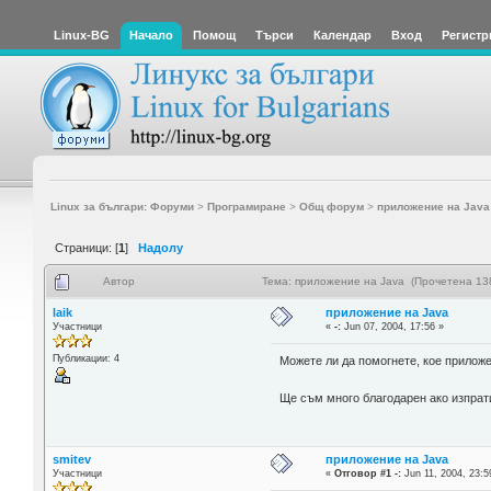
Linux-BG
Начало
Помощ
Търси
Календар
Вход
Регистр
Linux за българи: Форуми
>
Програмиране
>
Общ форум
>
приложение на Java
Страници: [
1
]
Надолу
Автор
Тема: приложение на Java (Прочетена 13
laik
приложение на Java
Участници
«
-:
Jun 07, 2004, 17:56 »
Публикации: 4
Можете ли да помогнете, кое приложе
Ще съм много благодарен ако изпра
smitev
приложение на Java
Участници
«
Отговор #1 -:
Jun 11, 2004, 23:5