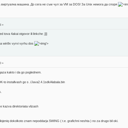
а виртуална машина. До сега не съм чул за VM за DOS! За Unix немога да споря
3 »
 tova 4akai otgovor ili linkche ;]]]
na win9x vyrvi vyrhu dos
'>
0 »
aza kakto i da go poglednem.
K-to installvash go s ./Java2.4.1sdkAlabala.bin
s.
se kazva direktoriata vlizash
lojeniq dokolkoto znam nepoddarja SWING ( t.e. grafichni neshta ) no za drugo bil oki.