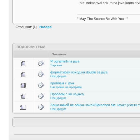
p.s. nekachvai sdk-to na java koeto e 
" May The Source Be With You . "
Страници: [
1
]
Нагоре
ПОДОБНИ ТЕМИ
Заглавие
Programisti na java
Търсене
форматиран изход на double за java
Общ форум
проблем с java
Настройка на програми
Проблем с i/o на java
Общ форум
Защо никой не обича Java?/Sprechen Sie Java? (слети 
Общ форум