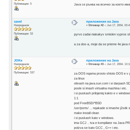
Публикации: 5
Java се рънва на всичко за което им
savel
приложение на Java
Напреднали
«
Отговор #2 -:
Jun 17, 2004, 03:4
Публикации: 52
pyrvo zadai niakakyv smislen vypros sled
a za dos-a, moje da se prieme 4e java 
JOKe
приложение на Java
Напреднали
«
Отговор #3 -:
Jun 17, 2004, 13:1
Публикации: 537
za DOS nqama prosto shtoto DOS e v g
za linux
otivash na java.sun.com i si darpash SD
posle si imash virtualna mashina i etc.
i si puskash prilojeniq kakto e v window
1:1
pod FreeBSD/*BSD
/usr/ports/ ... nqakade si imashe j2sdk 
make install clean
i si puskash kato v windows.
ima GCJ .. tva e kompilator na Java PRi
polzva se kato GCC , G++ i etc.