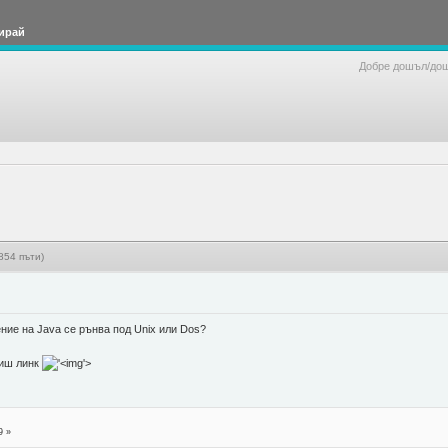
ирай
Добре дошъл/до
854 пъти)
ние на Java се рънва под Unix или Dos?
тиш линк
'>
9 »