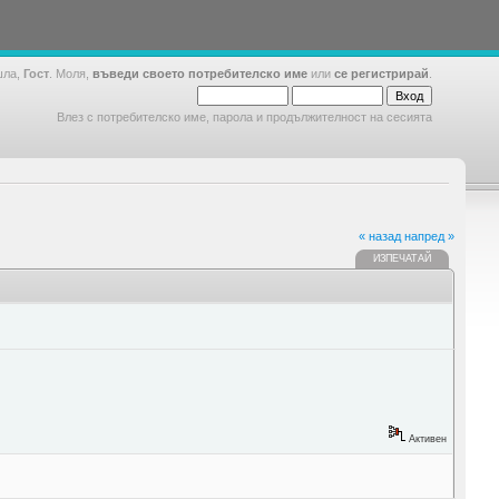
шла,
Гост
. Моля,
въведи своето потребителско име
или
се регистрирай
.
Влез с потребителско име, парола и продължителност на сесията
« назад
напред »
ИЗПЕЧАТАЙ
Активен