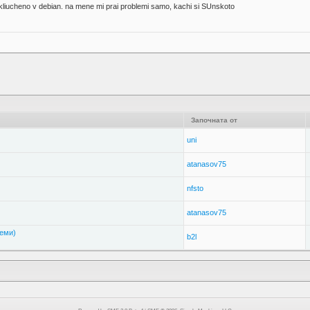
vkliucheno v debian. na mene mi prai problemi samo, kachi si SUnskoto
Започната от
uni
atanasov75
nfsto
atanasov75
теми)
b2l