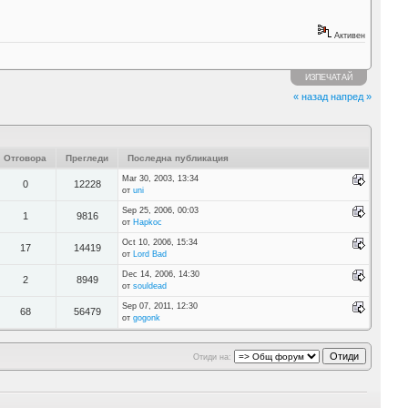
Активен
ИЗПЕЧАТАЙ
« назад
напред »
Отговора
Прегледи
Последна публикация
Mar 30, 2003, 13:34
0
12228
от
uni
Sep 25, 2006, 00:03
1
9816
от
Hapkoc
Oct 10, 2006, 15:34
17
14419
от
Lord Bad
Dec 14, 2006, 14:30
2
8949
от
souldead
Sep 07, 2011, 12:30
68
56479
от
gogonk
Отиди на: