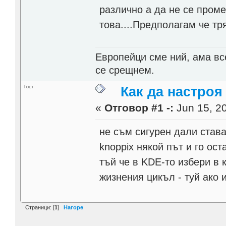
различно а да не се проме
това....Предполагам че тря
Европейци сме ний, ама все
се срещнем.
Гост
Как да настро
«
Отговор #1 -:
Jun 15, 20
не съм сигурен дали става
knoppix някой път и го ос
тъй че в KDE-то избери в 
жизнения цикъл - туй ако
Страници: [
1
]
Нагоре