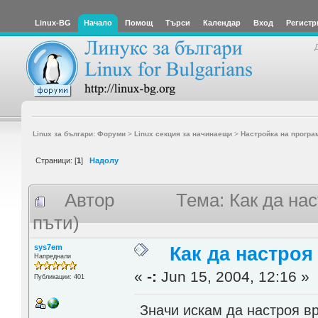
Linux-BG
Начало
Помощ
Търси
Календар
Вход
Регистр
Linux за българи: Форуми
>
Linux секция за начинаещи
>
Настройка на програ
Страници: [
1
]
Надолу
Автор
Тема: Как да на
пъти)
sys7em
Как да настро
Напреднали
«
-:
Jun 15, 2004, 12:16 »
Публикации: 401
Значи искам да настроя вр