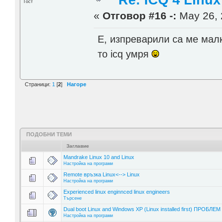
Re: ICQ 4 Linux
Гост
«
Отговор #16 -:
May 26, 
Е, изпреварили са ме мал
то icq умря
Страници:
1
[
2
]
Нагоре
ПОДОБНИ ТЕМИ
Заглавие
Mandrake Linux 10 and Linux
Настройка на програми
Remote връзка Linux<--> Linux
Настройка на програми
Experienced linux enginnced linux engineers
Търсене
Dual boot Linux and Windows XP (Linux installed first) ПРОБЛЕМ !
Настройка на програми