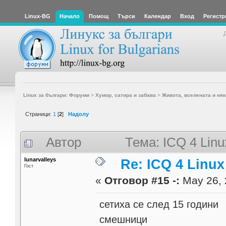
Linux-BG
Начало
Помощ
Търси
Календар
Вход
Регистр
Linux за българи: Форуми
>
Хумор, сатира и забава
>
Живота, вселената и няк
Страници:
1
[
2
]
Надолу
Автор
Тема: ICQ 4 Lin
lunarvalleys
Re: ICQ 4 Linux
Гост
«
Отговор #15 -:
May 26, 
сетиха се след 15 години
смешници