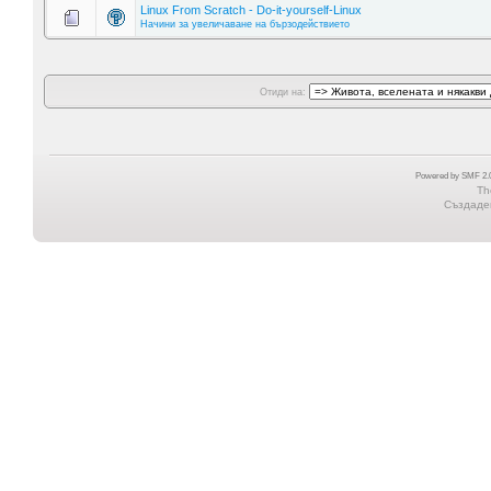
Linux From Scratch - Do-it-yourself-Linux
Начини за увеличаване на бързодействието
Отиди на:
Powered by SMF 2.0
Th
Създаден