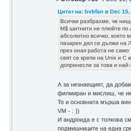
Цитат на: bvbfan в Dec 15,
Всички разбрахме, че нищ
М$ шитнити не плюйте по 
абсолютно всичко, което м
пазарен дял се дължи на Л
през оная работа не само 
свят се крепи на Unix и C 
допринесли за това и най-
А за незнаещият, да добав
филмиран и мислиш, че им
To и основната мърша вино
VM - : ))
И андроида е с толкова см
подмишниците на една сре