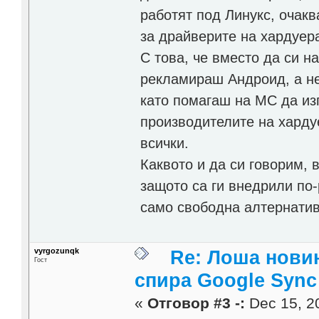
работят под Линукс, очак
за драйверите на хардуер
С това, че вместо да си н
рекламираш Андроид, а не
като помагаш на МС да из
производителите на хардуе
всички.
Каквото и да си говорим, 
защото са ги внедрили по-
само свободна алтернатива
vyrgozunqk
Re: Лоша новин
Гост
спира Google Sync
«
Отговор #3 -:
Dec 15, 20