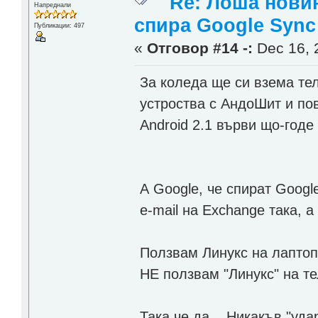
Re: Лоша новин
Напреднали
спира Google Sync
Публикации: 497
«
Отговор #14 -:
Dec 16, 
За коледа ще си взема те
устроства с АндоШит и по
Android 2.1 върви що-годе 
А Google, че спират Googl
е-mail на Exchange така, 
Ползвам Линукс на лаптоп
НЕ ползвам "Линукс" на те
Така че да... Никакъв "уд