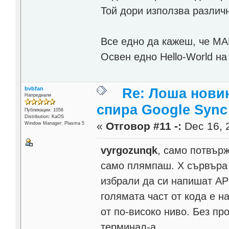
Той дори използва различ
Все едно да кажеш, че MA
Освен едно Hello-World на 
bvbfan
Re: Лоша новин
Напреднали
спира Google Sync
Публикации: 1056
Distribution: KaOS
«
Отговор #11 -:
Dec 16, 2
Window Manager: Plasma 5
vyrgozunqk
, само потвърж
само плямпаш. X сървъра 
избрали да си напишат AP
голямата част от кода е н
от по-високо ниво. Без пр
терминал-а.