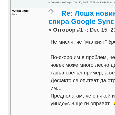
«
Последна редакция: Dec 15, 2012, 11:58 от backinblack
»
vyrgozunqk
Re: Лоша новин
Гост
спира Google Sync
«
Отговор #1 -:
Dec 15, 20
Не мисля, че "малкият" бр
По-скоро им е проблем, ч
човек може много лесно д
такъв светъл пример, а ве
Дефакто се опитват да от
им...
Предполагам, че с някой и
уиндоус 8 ще ги оправят.