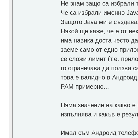
Не знам защо са избрали т
Че са избрали именно Jav
Защото Java ми е създава
Някой ще каже, че е от не
има навика доста често д
заеме само от едно прило
се сложи лимит (т.е. прил
го ограничава да ползва с
това е валидно в Андроид.
РАМ примерно...
Няма значение на какво е
изпълнява и какъв е резул
Имал съм Андроид телефон