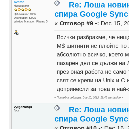
bvbfan
Re: Лоша новин
Напреднали
спира Google Sync
Публикации: 1056
Distribution: KaOS
«
Отговор #9 -:
Dec 15, 20
Window Manager: Plasma 5
Всички разбрахме, че нищ
М$ шитнити не плюйте по 
абсолютно всичко, което м
пазарен дял се дължи на 
през оная работа не само 
свят се крепи на Unix и C 
допринесли за това и най-
«
Последна редакция: Dec 15, 2012, 19:49 от bvbfan
»
vyrgozunqk
Re: Лоша новин
Гост
спира Google Sync
«
Отговор #10 -:
Dec 16, 