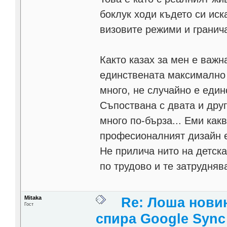
боклук ходи където си иска
визовите режими и гранича
Както казах за мен е важн
единствената максимално 
много, не случайно е един
Съпоствана с двата и друг
много по-бърза... Еми какв
професионалният дизайн е
Не прилича нито на детска
по трудово и те затрудняв
Mitaka
Re: Лоша новин
Гост
спира Google Sync