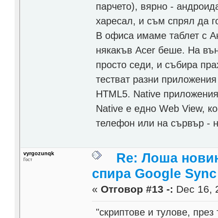
парчето), вярно - андроида
харесал, и съм спрял да г
В офиса имаме таблет с Ан
някакъв Acer беше. На вън
просто седи, и събира пра
тестват разни приложения 
HTML5. Native приложеният
Native е едно Web View, 
телефон или на сървър - 
vyrgozunqk
Re: Лоша новин
Гост
спира Google Sync
«
Отговор #13 -:
Dec 16, 
"скриптове и тулове, през