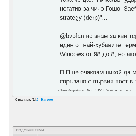
негатив за чичо Гошо. Зае*
strategy (derp)"...
@bvbfan не знам за кви те
един от най-хубавите тер
Windows от 98 до 8, но ако
П.П не очаквам никой да 
свръзано с първия пост в 
«
Последна редакция: Dec 16, 2012, 13:43 от shoshon
»
Страници: [
1
]
2
Нагоре
ПОДОБНИ ТЕМИ