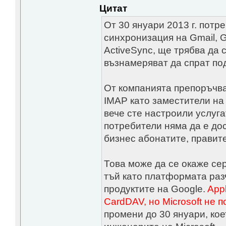
Цитат
От 30 януари 2013 г. потр
синхронизация на Gmail, G
ActiveSync, ще трябва да
възнамеряват да спрат по
От компанията препоръчва
IMAP като заместители на 
вече сте настроили услуга
потребители няма да е до
бизнес абонатите, правит
Това може да се окаже се
тъй като платформата раз
продуктите на Google.
App
CardDAV, но Microsoft не 
промени до 30 януари, кое