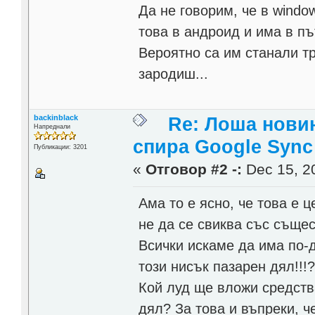
Да не говорим, че в windo
това в андроид и има в пъ
Вероятно са им станали тр
зародиш...
backinblack
Re: Лоша новин
Напреднали
спира Google Sync
Публикации: 3201
«
Отговор #2 -:
Dec 15, 20
Ама то е ясно, че това е 
не да се свиква със същес
Всички искаме да има по-д
този нисък пазарен дял!!!
Кой луд ще вложи средств
дял? За това и въпреки, ч