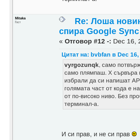
Mitaka
Re: Лоша новин
Гост
спира Google Sync
«
Отговор #12 -:
Dec 16, 
Цитат на: bvbfan в Dec 16,
vyrgozunqk
, само потвър
само плямпаш. X сървъра 
избрали да си напишат AP
голямата част от кода е н
от по-високо ниво. Без пр
терминал-а.
И си прав, и не си прав