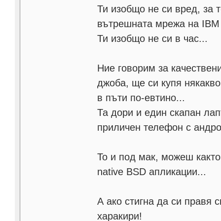
Ти изобщо не си вред, за
вътрешната мрежа на IBM
Ти изобщо не си в час...
Ние говорим за качествен
джоба, ще си купя някакво
в пъти по-евтино...
Та дори и един скапан лапт
приличен телефон с андро
То и под мак, можеш както
native BSD апликации...
А ако стигна да си правя 
харакири!