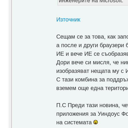
инженерите на Microsoft.
Източник
Сещам се за това, как зап
а после и други браузери
ИЕ и вече ИЕ се съобразяв
Дори вече си мисля, че ни
изобразяват нещата му с
С тази комбина за поддръ
вземем още една територи
П.С Преди тази новина, че
приложения за Уиндоус Фо
на системата