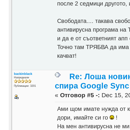
после 2 седмици другото,
Свободата.... такава своб
антивирусна програма на 
и да е от съответният апп 
Точно там ТРЯБВА да има 
качват!
backinblack
Re: Лоша новин
Напреднали
спира Google Sync
Публикации: 3201
«
Отговор #5 -:
Dec 15, 20
Ами щом имате нужда от к
дори, имайте си го
!
На мен антивирусна не ми 