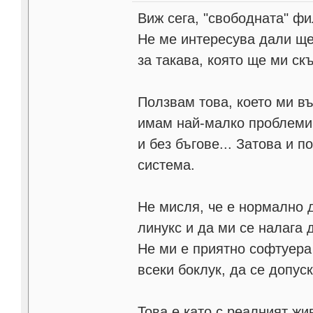
Виж сега, "свободната" фи
Не ме интересува дали ще 
за такава, която ще ми ск
Ползвам това, което ми въ
имам най-малко проблеми 
и без бъгове... Затова и 
система.
Не мисля, че е нормално д
линукс и да ми се налага 
Не ми е приятно софтуера 
всеки боклук, да се допуск
Това е като с реалният жи