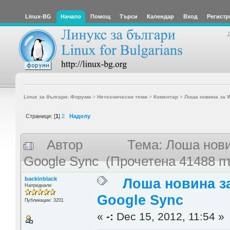
Linux-BG
Начало
Помощ
Търси
Календар
Вход
Регистр
Linux за българи: Форуми
>
Нетехнически теми
>
Коментар
>
Лоша новина за W
Страници: [
1
]
2
Надолу
Автор
Тема: Лоша нови
Google Sync (Прочетена 41488 п
backinblack
Лоша новина з
Напреднали
Google Sync
Публикации: 3201
«
-:
Dec 15, 2012, 11:54 »