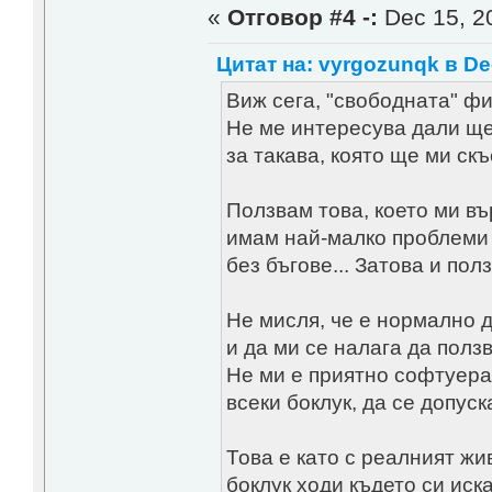
«
Отговор #4 -:
Dec 15, 20
Цитат на: vyrgozunqk в Dec
Виж сега, "свободната" фи
Не ме интересува дали ще 
за такава, която ще ми скъ
Ползвам това, което ми въ
имам най-малко проблеми с
без бъгове... Затова и по
Не мисля, че е нормално д
и да ми се налага да ползв
Не ми е приятно софтуера 
всеки боклук, да се допуск
Това е като с реалният жив
боклук ходи където си иска