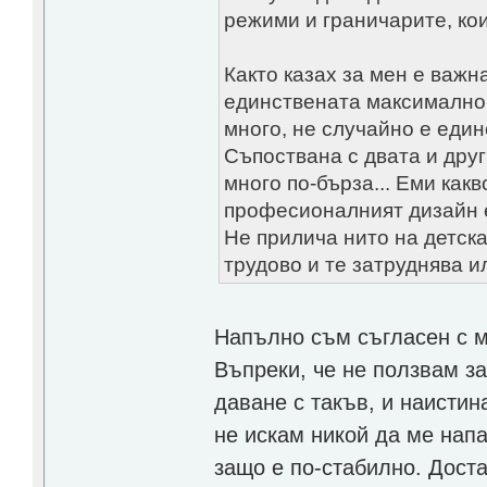
режими и граничарите, кои
Както казах за мен е важн
единствената максимално 
много, не случайно е един
Съпоствана с двата и друг
много по-бърза... Еми какв
професионалният дизайн 
Не прилича нито на детска
трудово и те затруднява и
Напълно съм съгласен с м
Въпреки, че не ползвам з
даване с такъв, и наистин
не искам никой да ме напа
защо е по-стабилно. Дост