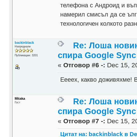
телефона с Андроид и въпр
намерил смисъл да се ъпг
технологичен колкото раз
backinblack
Re: Лоша новин
Напреднали
спира Google Sync
Публикации: 3201
«
Отговор #6 -:
Dec 15, 20
Еееех, какво доживяхме!
Mitaka
Re: Лоша новин
Гост
спира Google Sync
«
Отговор #7 -:
Dec 15, 20
Цитат на: backinblack в De