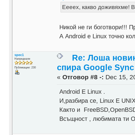
Еееех, какво доживяхме! 
Никой не ги боготвори!!! П
А Android е Linux точно ко
spec1
Re: Лоша новин
Напреднали
спира Google Sync
Публикации: 230
«
Отговор #8 -:
Dec 15, 20
Android Е Linux .
И,разбира се, Linux Е UNI
Както и FreeBSD,OpenBSD,
Всъщност , любимата ти O