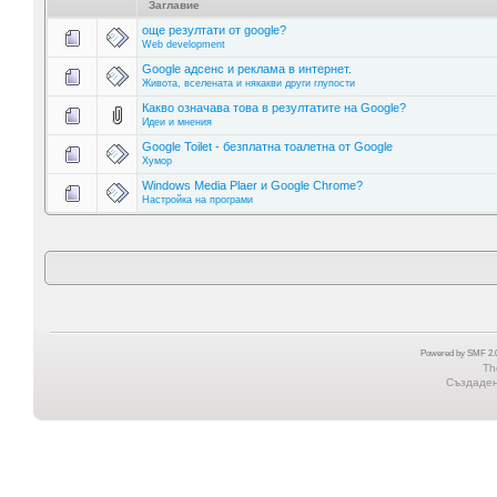
Заглавие
още резултати от google?
Web development
Google адсенс и реклама в интернет.
Живота, вселената и някакви други глупости
Какво означава това в резултатите на Google?
Идеи и мнения
Google Toilet - безплатна тоалетна от Google
Хумор
Windows Media Plaer и Google Chrome?
Настройка на програми
Powered by SMF 2.0
Th
Създадена