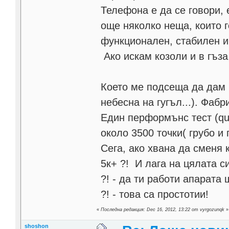
Телефона е да се говори,
още няколко неща, които 
функционален, стабилен и 
Ако искам козоли и в гъза
Което ме подсеща да дам 
небесна на гугъл...). Фабри
Един перформънс тест (qua
около 3500 точки( грубо и п
Сега, ако хвана да сменя 
5к+ ?! И лага на цялата с
?! - да ти работи апарата
?! - това са простотии!
«
Последна редакция: Dec 16, 2012, 13:22 от vyrgozunqk
»
shoshon