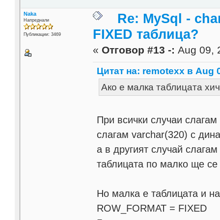
Naka
Re: MySql - cha
Напреднали
FIXED таблица?
Публикации: 3469
«
Отговор #13 -:
Aug 09, 
Цитат на: remotexx в Aug 0
Ако е малка таблицата хич
При всички случаи слагам 
слагам varchar(320) с дина
а в другият случай слага
таблицата по малко ще се 
Но малка е таблицата и на
ROW_FORMAT = FIXED