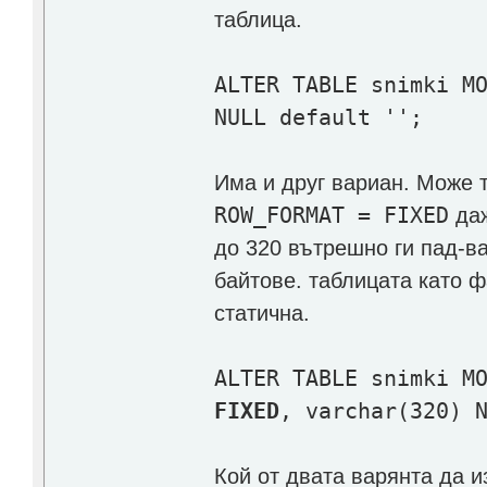
таблица.
ALTER TABLE snimki M
NULL default '';
Има и друг вариан. Може т
ROW_FORMAT = FIXED
даж
до 320 вътрешно ги пад-в
байтове. таблицата като ф
статична.
ALTER TABLE snimki M
FIXED
, varchar(320) 
Кой от двата варянта да из