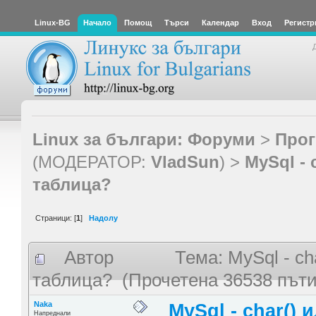
Linux-BG
Начало
Помощ
Търси
Календар
Вход
Регистр
Linux за българи: Форуми
>
Прог
(МОДЕРАТОР:
VladSun
) >
MySql - 
таблица?
Страници: [
1
]
Надолу
Автор
Тема: MySql - c
таблица? (Прочетена 36538 пъти
Naka
MySql - char()
Напреднали