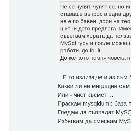
Че се чупят, чупят се, но 
ставаше въпрос в една дру
не е по бавен, дори на те
шитни дето предлага. Име
съветвам хората да ползва
MySql гуру и после можеш
работи, go for it.
До колкото помня човека н
Е то излиза,че и аз съм 
Какви ли не миграции съм 
Или - чист късмет ...
Праскам mysqldump база п
Гледам да съвпадат MySQL
Избягвам да смесвам MySQ