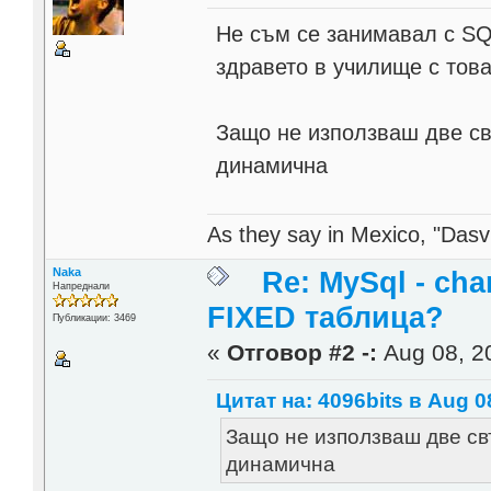
Не съм се занимавал с SQ
здравето в училище с това
Защо не използваш две св
динамична
As they say in Mexico, "Dasvi
Naka
Re: MySql - cha
Напреднали
FIXED таблица?
Публикации: 3469
«
Отговор #2 -:
Aug 08, 20
Цитат на: 4096bits в Aug 08
Защо не използваш две св
динамична