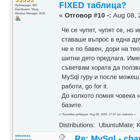
FIXED таблица?
Публикации: 897
Distribution: Many
«
Отговор #10 -:
Aug 08, 
Window Manager: KDE
Че се чупят, чупят се, но 
ставаше въпрос в една др
не е по бавен, дори на те
шитни дето предлага. Име
съветвам хората да ползва
MySql гуру и после можеш
работи, go for it.
До колкото помня човека н
базите.
«
Последна редакция: Aug 08, 2020, 17:47 от makeme
»
Distributions: UbuntuMate; K
remotexx
Re: MySql - cha
Напреднали