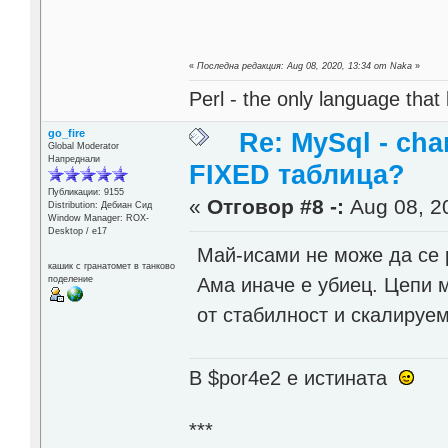
«
Последна редакция: Aug 08, 2020, 13:34 от Naka
»
Perl - the only language that
go_fire
Re: MySql - cha
Global Moderator
Напреднали
FIXED таблица?
Публикации: 9155
«
Отговор #8 -:
Aug 08, 20
Distribution: Дебиан Сид
Window Manager: ROX-
Desktop / е17
Май-исами не може да се р
кашик с гранатомет в танково
Ама иначе е убиец. Цепи м
поделение
от стабилност и скалируем
В $por4e2 e истината
***