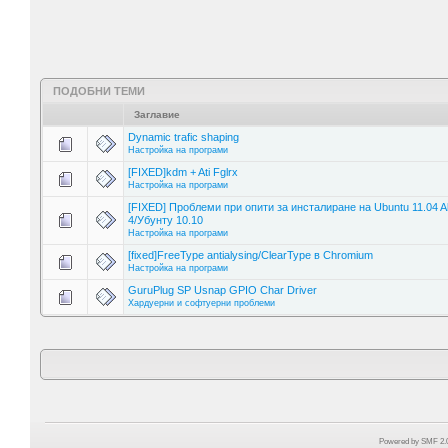
ПОДОБНИ ТЕМИ
Заглавие
Dynamic trafic shaping
Настройка на програми
[FIXED]kdm + Ati Fglrx
Настройка на програми
[FIXED] Проблеми при опити за инсталиране на Ubuntu 11.04 A
4/Убунту 10.10
Настройка на програми
[fixed]FreeType antialysing/ClearType в Chromium
Настройка на програми
GuruPlug SP Usnap GPIO Char Driver
Хардуерни и софтуерни проблеми
Powered by SMF 2.0