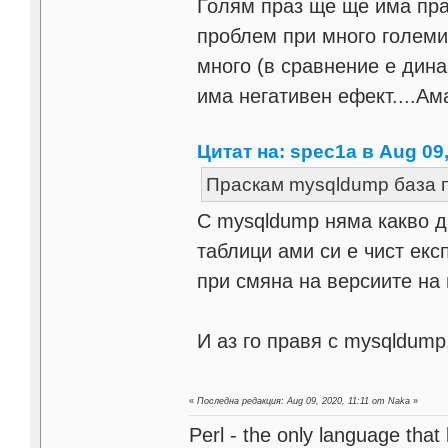
Голям праз ще ще има пр
проблем при много големи
много (в сравнение е дина
има негативен ефект....Ама
Цитат на: spec1a в Aug 09,
Праскам mysqldump база п
С mysqldump няма какво да
таблици ами си е чист екс
при смяна на версиите на 
И аз го правя с mysqldump
«
Последна редакция: Aug 09, 2020, 11:11 от Naka
»
Perl - the only language that