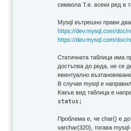
символа Т.е. всеки ред в 
Mysql вътрешно прави дв
https://dev.mysql.com/doc/r
https://dev.mysql.com/doc/
Статичната таблица има пр
достъпва до реда, не се 
евентуално възтановяване
В случая mysql е направи
Какъв вид таблица е напр
status;
Проблема е, че char() e д
varchar(320), тогава mysq