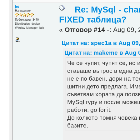
jet
Re: MySql - cha
Напреднали
FIXED таблица?
Публикации: 3470
Distribution: debian
«
Отговор #14 -:
Aug 09, 
Window Manager: kde
Цитат на: spec1a в Aug 09,
Цитат на: makeme в Aug 0
Че се чупят, чупят се, но
ставаше въпрос в една др
не е по бавен, дори на т
шитни дето предлага. Им
съветвам хората да ползв
MySql гуру и после може
работи, go for it.
До колкото помня човека 
базите.