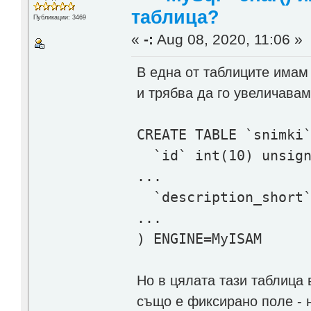
таблица?
Публикации: 3469
«
-:
Aug 08, 2020, 11:06 »
В една от таблиците имам 
и трябва да го увеличавам
CREATE TABLE `snimki
`id` int(10) unsigne
...
`description_short` 
...
) ENGINE=MyISAM
Но в цялата тази таблица 
също е фиксирано поле - 