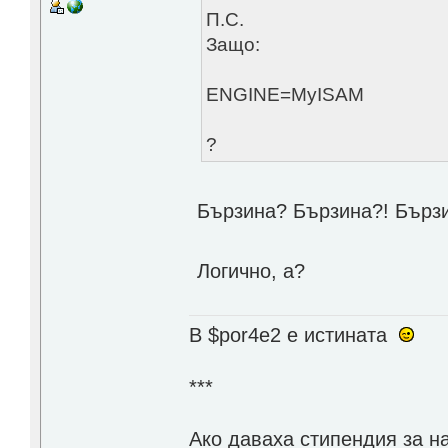
П.С.
Защо:
ENGINE=MyISAM
?
Бързина? Бързина?! Бърз
Логично, а?
В $por4e2 e истината
***
Aко даваха стипендия за н