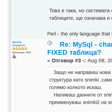
Това е така, но системата
таблиците, ще означава и
Perl - the only language that
spec1a
Re: MySql - cha
Напреднали
FIXED таблица?
Публикации: 6982
«
Отговор #3 -:
Aug 08, 20
Защо не направиш нова т
структура като snimki ,сам
голямо колкото искаш.
Наливаш данните от snimk
преименуваш snimki2 на sn