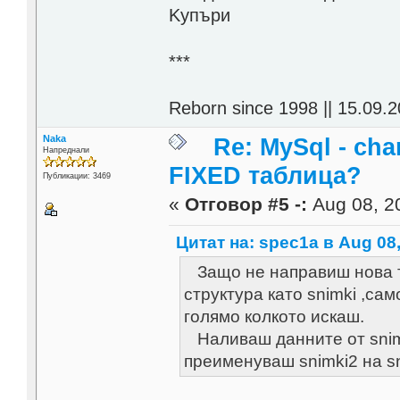
Kупъри
***
Reborn since 1998 || 15.09.2
Naka
Re: MySql - cha
Напреднали
FIXED таблица?
Публикации: 3469
«
Отговор #5 -:
Aug 08, 20
Цитат на: spec1a в Aug 08,
Защо не направиш нова т
структура като snimki ,сам
голямо колкото искаш.
Наливаш данните от snimk
преименуваш snimki2 на sn