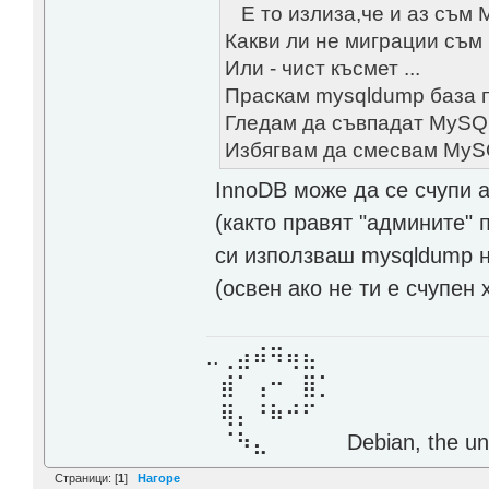
Е то излиза,че и аз съм 
Какви ли не миграции съм 
Или - чист късмет ...
Праскам mysqldump база п
Гледам да съвпадат MySQL
Избягвам да смесвам MySQL
InnoDB може да се счупи а
(както правят "админите" 
си използваш mysqldump н
(освен ако не ти е счупен 
..⢀⣴⠾⠻⢶⣦⠀
⣾⠁⢠⠒⠀⣿⡁
⢿⡄⠘⠷⠚⠋
⠈⠳⣄⠀⠀⠀⠀ Debian, the unive
Страници: [
1
]
Нагоре