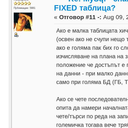
FIXED таблица?
Публикации: 5881
«
Отговор #11 -:
Aug 09, 
Ако е малка таблицата хич
(освен ако не счупи нещо 
ако е голяма пак бих го с
изчисляване на плана на з
положение че достъпът е 
на данни - при малко дан
само при голяма БД (ГБ, Т
Ако се чете последовател
опита да намери началната
чете/търси по реда на зап
големичка тогава вече тря