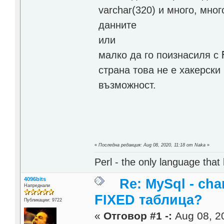
varchar(320) и много, мно
данните
или
малко да го поизнасиля с
страна това не е хакерски
възможност.
«
Последна редакция: Aug 08, 2020, 11:18 от Naka
»
Perl - the only language that
4096bits
Re: MySql - cha
Напреднали
FIXED таблица?
Публикации: 9722
«
Отговор #1 -:
Aug 08, 20