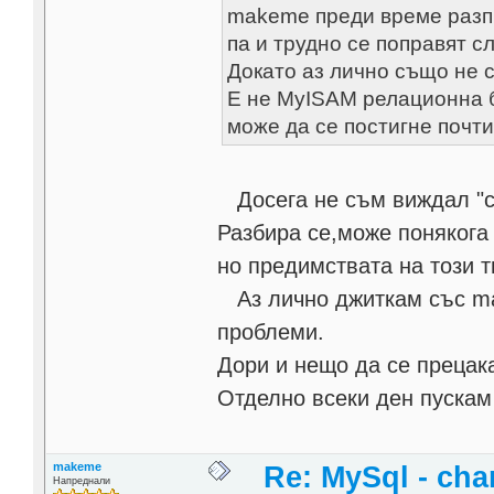
makeme преди време разпр
па и трудно се поправят сл
Докато аз лично също не 
Е не MyISAM релационна 
може да се постигне почт
Дoсега не съм виждал "сч
Разбира се,може понякога
но предимствата на този т
Аз лично джиткам със mast
проблеми.
Дори и нещо да се прецака
Отделно всеки ден пускам 
makeme
Re: MySql - cha
Напреднали