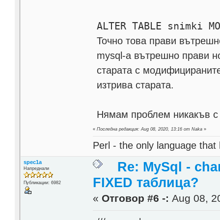
ALTER TABLE snimki M
Точно това прави вътрешн
mysql-а вътрешно прави но
старата с модифицираните
изтрива старата.
Нямам проблем никакъв с п
«
Последна редакция: Aug 08, 2020, 13:16 от Naka
»
Perl - the only language that
spec1a
Re: MySql - cha
Напреднали
FIXED таблица?
Публикации: 6982
«
Отговор #6 -:
Aug 08, 20