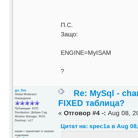
П.С.
Защо:
ENGINE=MyISAM
?
go_fire
Re: MySql - cha
Global Moderator
Напреднали
FIXED таблица?
Публикации: 9155
«
Отговор #4 -:
Aug 08, 20
Distribution: Дебиан Сид
Window Manager: ROX-
Desktop / е17
Цитат на: spec1a в Aug 08,
кашик с гранатомет в танково
поделение