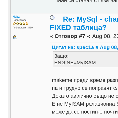
Май си станал с гъза наго
Naka
Re: MySql - cha
Напреднали
FIXED таблица?
Публикации: 3469
«
Отговор #7 -:
Aug 08, 20
Цитат на: spec1a в Aug 08,
Защо:
ENGINE=MyISAM
makeme преди време разпр
па и трудно се поправят с
Докато аз лично също не
Е не MyISAM релационна 
може да се постигне почт