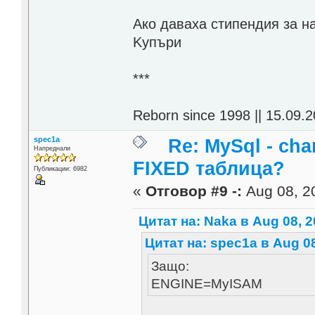
Aко даваха стипендия за н
Kупъри
***
Reborn since 1998 || 15.09.2
spec1a
Re: MySql - cha
Напреднали
FIXED таблица?
Публикации: 6982
«
Отговор #9 -:
Aug 08, 20
Цитат на: Naka в Aug 08, 2
Цитат на: spec1a в Aug 08
Защо:
ENGINE=MyISAM