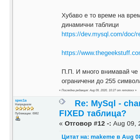
Хубаво е то време на вре
динамични таблици
https://dev.mysql.com/doc/r
https://www.thegeekstuff.co
П.П. И много внимавай че
ограничени до 255 симво
«
Последна редакция: Aug 09, 2020, 10:27 от remotexx
»
spec1a
Re: MySql - cha
Напреднали
FIXED таблица?
Публикации: 6982
«
Отговор #12 -:
Aug 09, 
Цитат на: makeme в Aug 08