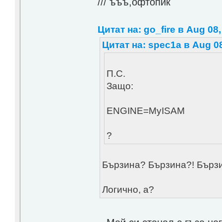
/// ъъъ,офтопик
Цитат на: go_fire в Aug 08,
Цитат на: spec1a в Aug 08
П.С.
Защо:
ENGINE=MyISAM
?
Бързина? Бързина?! Бърз
Логично, а?