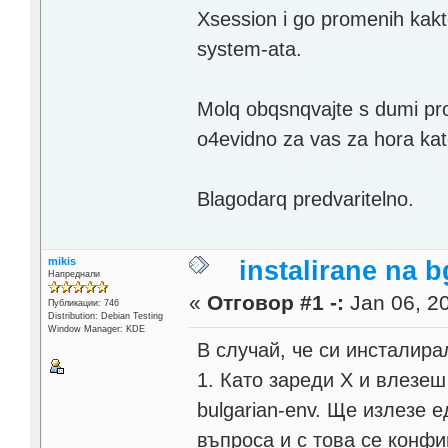
Xsession i go promenih kakt
system-ata.
Molq obqsnqvajte s dumi pro
o4evidno za vas za hora ka
Blagodarq predvaritelno.
mikis
instalirane na 
Напреднали
«
Отговор #1 -:
Jan 06, 20
Публикации: 746
Distribution: Debian Testing
Window Manager: KDE
В случай, че си инсталирал
1. Като зареди Х и влезеш
bulgarian-env. Ще излезе 
въпроса и с това се конфи