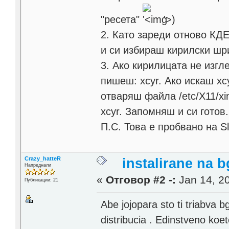
"ресета"
'>
)
2. Като зареди отново КДЕ,
и си избираш кирилски шри
3. Ако кирилицата не изгл
пишеш: xcyr. Ако искаш xc
отваряш файла /etc/X11/xin
xcyr. Запомняш и си готов.
П.С. Това е пробвано на S
Crazy_hatteR
instalirane na 
Напреднали
«
Отговор #2 -:
Jan 14, 20
Публикации: 21
Abe jojopara sto ti triabva b
distribucia . Edinstveno koe