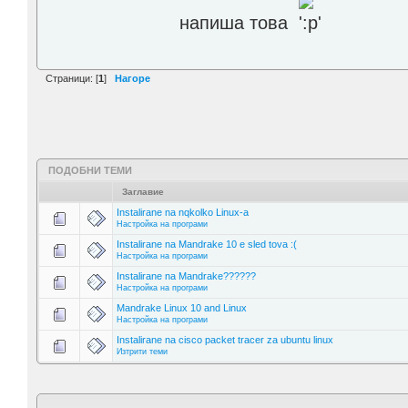
напиша това
Страници: [
1
]
Нагоре
ПОДОБНИ ТЕМИ
Заглавие
Instalirane na nqkolko Linux-a
Настройка на програми
Instalirane na Mandrake 10 e sled tova :(
Настройка на програми
Instalirane na Mandrake??????
Настройка на програми
Mandrake Linux 10 and Linux
Настройка на програми
Instalirane na cisco packet tracer za ubuntu linux
Изтрити теми