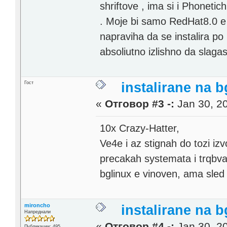
shriftove , ima si i Phonetich
. Moje bi samo RedHat8.0 e 
napraviha da se instalira po
absoliutno izlishno da slag
Гост
instalirane na 
«
Отговор #3 -:
Jan 30, 20
10x Crazy-Hatter,
Ve4e i az stignah do tozi izv
precakah systemata i trqbv
bglinux e vinoven, ama sled
mironcho
instalirane na 
Напреднали
«
Отговор #4 -:
Jan 30, 20
Публикации: 495