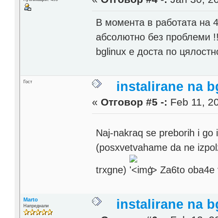
В момента в работата на 4
абсолютно без проблеми !!
bglinux е доста по цялост
Гост
instalirane na 
«
Отговор #5 -:
Feb 11, 20
Naj-nakraq se preborih i go 
(posxvetvahame da ne izpolz
trxgne)
'>
Za6to oba4e v
Marto
instalirane na 
Напреднали