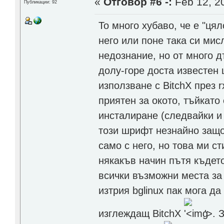
«
Отговор #6 -:
Feb 12, 20
Публикации: 92
То много хубаво, че е "ця
него или поне така си мис
недознание, но от много 
долу-горе доста известен 
използване с BitchX през r
приятен за окото, тъйкато
инсталиране (следвайки и 
този шрифт незнайно защо
само с него, но това ми с
някакъв начин пътя където
всички възможни места за 
изтрия bglinux пак мога д
изглеждащ BitchX
'>
. 