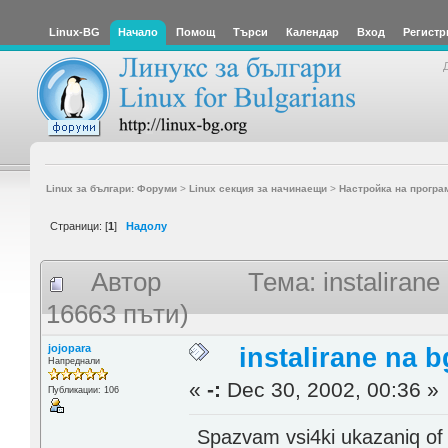
Linux-BG
Начало
Помощ
Търси
Календар
Вход
Регистр
Linux за българи: Форуми
>
Linux секция за начинаещи
>
Настройка на програ
Страници: [
1
]
Надолу
Автор
Тема: instaliran
16663 пъти)
jojopara
instalirane na 
Напреднали
«
-:
Dec 30, 2002, 00:36 »
Публикации: 106
Spazvam vsi4ki ukazaniq of 