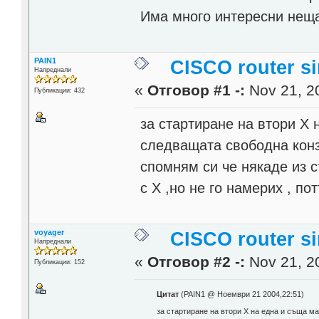
Има много интересни неща
PAIN1
CISCO router si
Напреднали
«
Отговор #1 -:
Nov 21, 20
Публикации: 432
за стартиране на втори Х н
следващата свободна кон
спомням си че някаде из с
с Х ,но не го намерих , по
voyager
CISCO router si
Напреднали
«
Отговор #2 -:
Nov 21, 20
Публикации: 152
Цитат
(PAIN1 @ Ноември 21 2004,22:51)
за стартиране на втори Х на една и съща маш