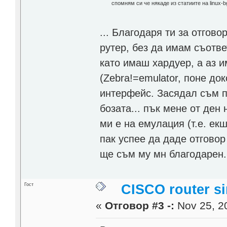
спомням си че някаде из статиите на linux-
... Благодаря ти за отгов
рутер, без да имам съотве
като имаш хардуер, а аз и
(Zebra!=emulator, поне до
интерфейс. Засядал съм пр
бозата... пък мене от ден
ми е на емулация (т.е. екш
пак успее да даде отговор
ще съм му мн благодарен.
Гост
CISCO router si
«
Отговор #3 -:
Nov 25, 20