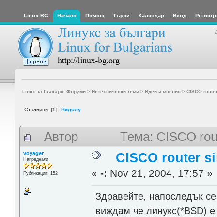
Linux-BG
Начало
Помощ
Търси
Календар
Вход
Регистр
Linux за българи: Форуми
>
Нетехнически теми
>
Идеи и мнения
>
CISCO router
Страници: [
1
]
Надолу
Автор
Тема: CISCO rout
voyager
CISCO router si
Напреднали
«
-:
Nov 21, 2004, 17:57 »
Публикации: 152
Здравейте, напоследък се
виждам че линукс(*BSD) е 