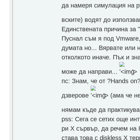
да намеря симулация на р
вските) водят до използв
Единствената причина за "
Пуснал съм я под Vmware,
думата но... Вярвате или
отколкото иначе. Пък и зн
може да направи...
'>
пс: Знам, че от ?Hands on?
дзверове
'>
(ама че н
нямам къде да практикува
pss: Сега се сетих още ин
ри Х сървър, да речем на
става това с diskless X те