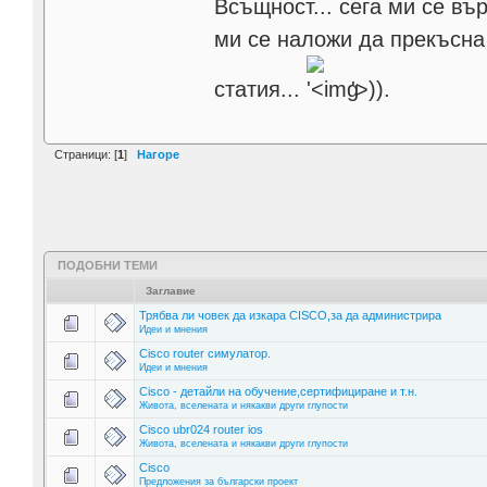
Всъщност... сега ми се вър
ми се наложи да прекъсна 
статия...
'>
)).
Страници: [
1
]
Нагоре
ПОДОБНИ ТЕМИ
Заглавие
Трябва ли човек да изкара CISCO,за да администрира
Идеи и мнения
Cisco router симулатор.
Идеи и мнения
Cisco - детайли на обучение,сертифициране и т.н.
Живота, вселената и някакви други глупости
Cisco ubr024 router ios
Живота, вселената и някакви други глупости
Cisco
Предложения за български проект