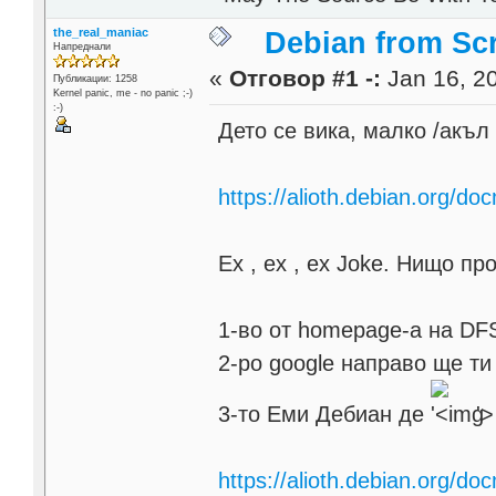
the_real_maniac
Debian from Sc
Напреднали
«
Отговор #1 -:
Jan 16, 20
Публикации: 1258
Kernel panic, me - no panic ;-)
:-)
Дето се вика, малко /акъл
https://alioth.debian.org/d
Ех , ех , ех Joke. Нищо пр
1-во от homepage-а на DF
2-ро google направо ще ти
3-то Еми Дебиан де
'>
https://alioth.debian.org/d