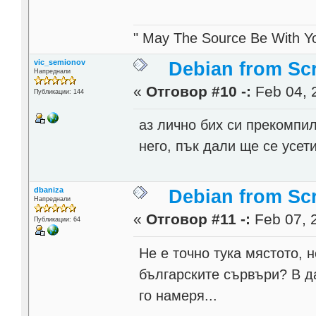
" May The Source Be With Yo
vic_semionov
Debian from Sc
Напреднали
«
Отговор #10 -:
Feb 04, 
Публикации: 144
аз лично бих си прекомпил
него, пък дали ще се усет
dbaniza
Debian from Sc
Напреднали
«
Отговор #11 -:
Feb 07, 2
Публикации: 64
Не е точно тука мястото, 
българските сървъри? В да
го намеря...