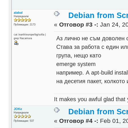
alabal
Debian from Sc
Напреднали
«
Отговор #3 -:
Jan 24, 20
Публикации: 2173
cat /earth/europe/bg/sofia |
Аз лично не съм доволен от
grep Nacamura
Става за работа с един ил
група, нещо като
emerge system
например. А apt-build inst
на десетия пакет, колкото 
It makes you awful glad that
JOKe
Debian from Sc
Напреднали
«
Отговор #4 -:
Feb 01, 20
Публикации: 537