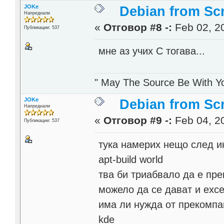
JOKe
Debian from Sc
Напреднали
«
Отговор #8 -:
Feb 02, 20
Публикации: 537
мне аз учих C тогава...
" May The Source Be With Yo
JOKe
Debian from Sc
Напреднали
«
Отговор #9 -:
Feb 04, 20
Публикации: 537
тука намерих нещо след и
apt-build world
тва би триабвало да е пр
можело да се дават и exce
има ли нужда от прекомпаи
kde