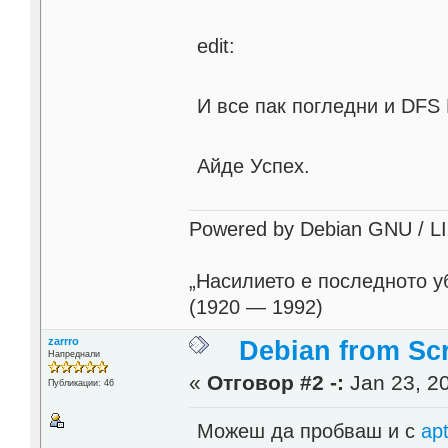
edit:
И все пак погледни и DF
Айде Успех.
Powered by Debian GNU / LINU
„Насилието е последното у
(1920 — 1992)
zarrro
Debian from Sc
Напреднали
«
Отговор #2 -:
Jan 23, 20
Публикации: 46
Можеш да пробваш и с
apt