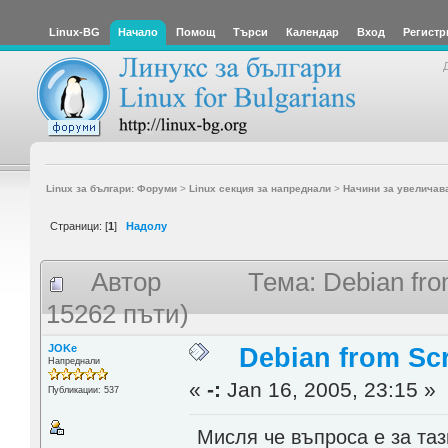
Linux-BG
Начало
Помощ
Търси
Календар
Вход
Регистр
Linux за българи: Форуми
>
Linux секция за напреднали
>
Начини за увеличав
Страници: [
1
]
Надолу
Автор
Тема: Debian fr
15262 пъти)
JOKe
Debian from Sc
Напреднали
«
-:
Jan 16, 2005, 23:15 »
Публикации: 537
Мисля че въпроса е за таз