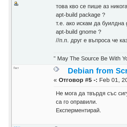
това кво се пише аз никога
apt-build package ?
т.е. ако искам да буилдна
apt-build gnome ?
//п.п. друг е въпроса че 
" May The Source Be With Yo
Гост
Debian from Sc
«
Отговор #5 -:
Feb 01, 20
Не мога да твърдя със сиг
са го оправили.
Експерментирай.