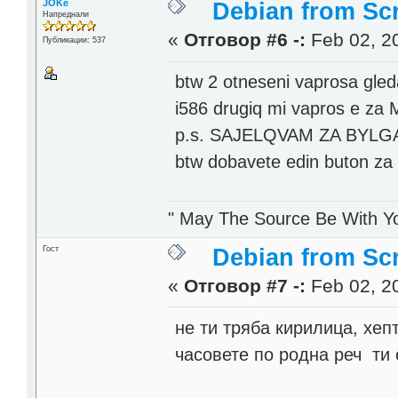
JOKe
Debian from Sc
Напреднали
«
Отговор #6 -:
Feb 02, 20
Публикации: 537
btw 2 otneseni vaprosa gleda
i586 drugiq mi vapros e za 
p.s. SAJELQVAM ZA BYL
btw dobavete edin buton za 
" May The Source Be With Yo
Гост
Debian from Sc
«
Отговор #7 -:
Feb 02, 20
не ти тряба кирилица, хеп
часовете по родна реч ти