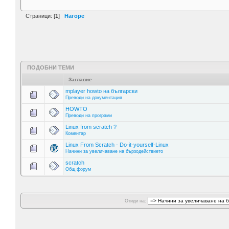
Страници: [
1
]
Нагоре
ПОДОБНИ ТЕМИ
Заглавие
mplayer howto на български
Преводи на документация
HOWTO
Преводи на програми
Linux from scratch ?
Коментар
Linux From Scratch - Do-it-yourself-Linux
Начини за увеличаване на бързодействието
scratch
Общ форум
Отиди на: