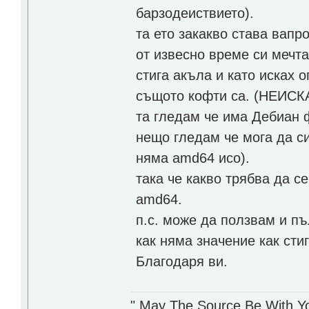
барзодеиствието).
та ето закакво става вапро
от извесно време си мечт
стига акъла и като исках 
същото кофти са. (НЕИСК
та гледам че има Дебиан 
нещо гледам че мога да си 
няма amd64 исо).
така че какво трябва да се
amd64.
п.с. може да ползвам и пъ
как няма значение как стиг
Благодаря ви.
" May The Source Be With Yo