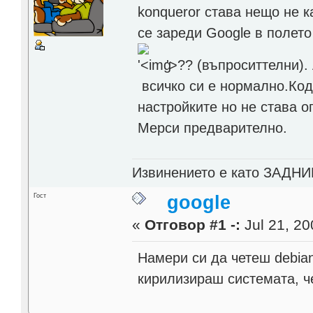
konqueror става нещо не к
се зареди Google в полет
'>
?? (въпроситтелни).
всичко си е нормално.Код
настройките но не става о
Мерси предварително.
Извинението е като ЗАДНИК
Гост
google
«
Отговор #1 -:
Jul 21, 20
Намери си да четеш debia
кирилизираш системата, ч