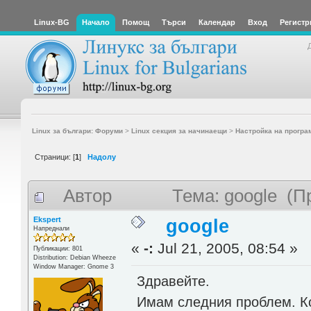
Linux-BG
Начало
Помощ
Търси
Календар
Вход
Регистр
Linux за българи: Форуми
>
Linux секция за начинаещи
>
Настройка на програ
Страници: [
1
]
Надолу
Автор
Тема: google (П
Ekspert
google
Напреднали
«
-:
Jul 21, 2005, 08:54 »
Публикации: 801
Distribution: Debian Wheeze
Window Manager: Gnome 3
Здравейте.
Имам следния проблем. Ко