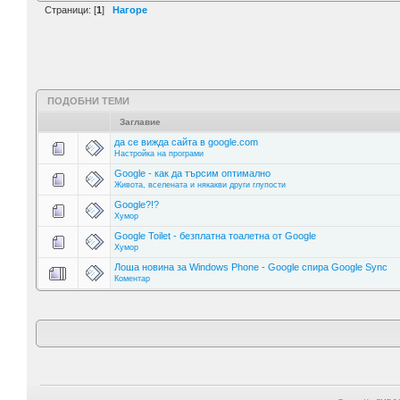
Страници: [
1
]
Нагоре
ПОДОБНИ ТЕМИ
Заглавие
да се вижда сайта в google.com
Настройка на програми
Google - как да търсим оптимално
Живота, вселената и някакви други глупости
Google?!?
Хумор
Google Toilet - безплатна тоалетна от Google
Хумор
Лоша новина за Windows Phone - Google спира Google Sync
Коментар