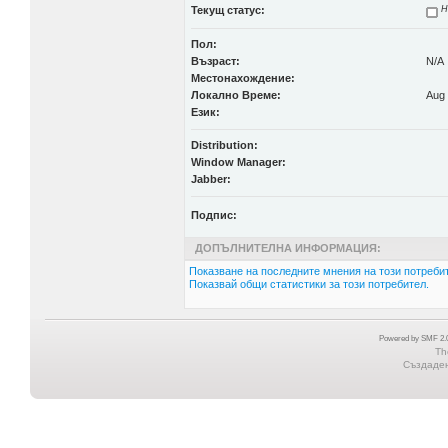
Текущ статус:
Н
Пол:
Възраст:
N/A
Местонахождение:
Локално Време:
Aug 
Език:
Distribution:
Window Manager:
Jabber:
Подпис:
ДОПЪЛНИТЕЛНА ИНФОРМАЦИЯ:
Показване на последните мнения на този потребит
Показвай общи статистики за този потребител.
Powered by SMF 2.0
Th
Създадена