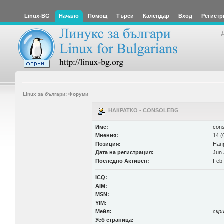
Linux-BG
Начало
Помощ
Търси
Календар
Вход
Регистр
Linux за българи: Форуми
НАКРАТКО - CONSOLEBG
Име:
cons
Мнения:
14 (
Позиция:
Нап
Дата на регистрация:
Jun 
Последно Активен:
Feb 
ICQ:
AIM:
MSN:
YIM:
Мейл:
скр
Уеб страница: