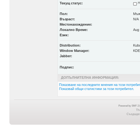
Текущ статус:
Н
Пол:
Мъ
Възраст:
N/A
Местонахождение:
Локално Време:
Aug 
Език:
Distribution:
Kub
Window Manager:
KDE
Jabber:
Подпис:
ДОПЪЛНИТЕЛНА ИНФОРМАЦИЯ:
Показване на последните мнения на този потребит
Показвай общи статистики за този потребител.
Powered by SMF 2.0
Th
Създаден