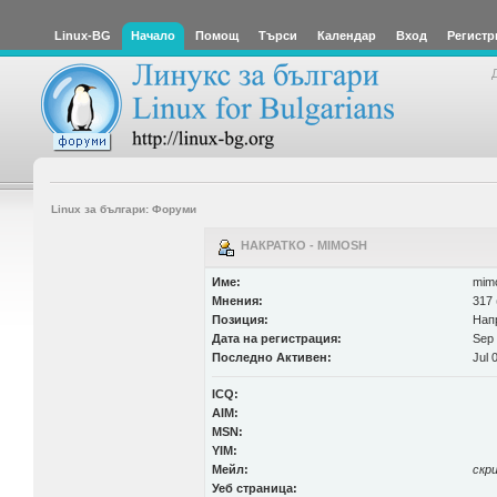
Linux-BG
Начало
Помощ
Търси
Календар
Вход
Регистр
Linux за българи: Форуми
НАКРАТКО - MIMOSH
Име:
mim
Мнения:
317 
Позиция:
Нап
Дата на регистрация:
Sep 
Последно Активен:
Jul 
ICQ:
AIM:
MSN:
YIM:
Мейл:
скр
Уеб страница: