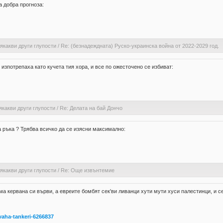
а добра прогноза:
якакви други глупости
/
Re: (безнадеждната) Руско-украинска война от 2022-2029 год.
 изпотрепаха като кучета тия хора, и все по ожесточено се избиват:
якакви други глупости
/
Re: Делата на бай Дончо
а ръка ? Трябва всичко да се изясни максимално:
якакви други глупости
/
Re: Още извънтемие
 кервана си върви, а евреите бомбят сек'ви ливанци хути мути хуси палестинци, и секв
uvaha-tankeri-6266837