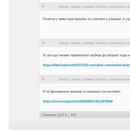
13
Хумор, сатира и забава
/
Живота, вселената и н
Полигон с живи хора-мишени за стреляне и убиване, и с
14
Хумор, сатира и забава
/
Живота, вселената и н
И сега ще чакаме германските гаубици да обърнат хода на
https://fakti.bg/world/1072323-nemskite-samohodni-kole
15
Хумор, сатира и забава
/
Живота, вселената и н
И по бронираните машини го нахакаха тоя интелект:
https://novini.bg/article/2026080413421875840
Страници: [
1
]
2
3
...
643