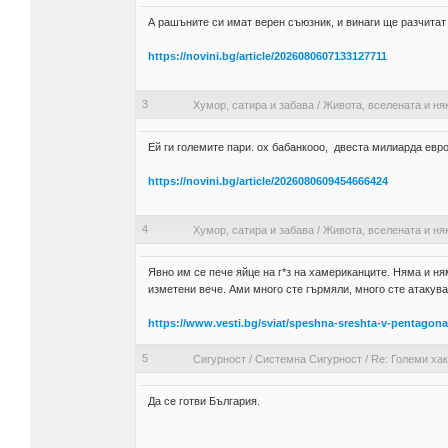
А рашъните си имат верен съюзник, и винаги ще разчитат 
https://novini.bg/article/2026080607133127711
3
Хумор, сатира и забава
/
Живота, вселената и ня
Ей ги големите пари. ох бабанкооо, двеста милиарда евро 
https://novini.bg/article/2026080609454666424
4
Хумор, сатира и забава
/
Живота, вселената и ня
Явно им се пече яйце на г*з на хамериканците. Няма и ня
изметени вече. Ами много сте гърмяли, много сте атакува
https://www.vesti.bg/sviat/speshna-sreshta-v-pentago
5
Сигурност
/
Системна Сигурност
/
Re: Големи хак
Да се готви България.