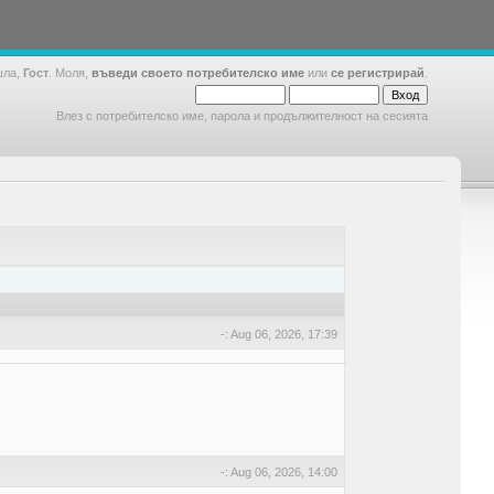
шла,
Гост
. Моля,
въведи своето потребителско име
или
се регистрирай
.
Влез с потребителско име, парола и продължителност на сесията
-: Aug 06, 2026, 17:39
-: Aug 06, 2026, 14:00