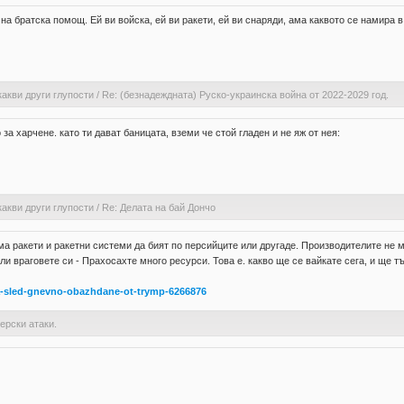
на братска помощ. Ей ви войска, ей ви ракети, ей ви снаряди, ама каквото се намира 
какви други глупости
/
Re: (безнадеждната) Руско-украинска война от 2022-2029 год.
за харчене. като ти дават баницата, вземи че стой гладен и не яж от нея:
какви други глупости
/
Re: Делата на бай Дончо
ма ракети и ракетни системи да бият по персийците или другаде. Производителите не м
ли враговете си - Прахосахте много ресурси. Това е. какво ще се вайкате сега, и ще т
na-sled-gnevno-obazhdane-ot-trymp-6266876
ерски атаки.