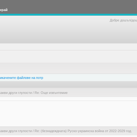
ирай
Добре дошъл/до
икачените файлове на потр
какви други глупости
/
Re: Още извънтемие
какви други глупости
/
Re: (безнадеждната) Руско-украинска война от 2022-2029 год.