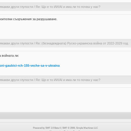
якакви други глупости
/
Re: Що е то ИИ/AI и има ли то почва у нас?
троителни съоръжения за разрушаване.
якакви други глупости
/
Re: (безнадеждната) Руско-украинска война от 2022-2029 год.
 войната ли:
sni-gaubici-rch-155-veche-sa-v-ukraina
якакви други глупости
/
Re: Що е то ИИ/AI и има ли то почва у нас?
Powered by SMF 2.0 Beta 4
|
SMF © 2006, Simple Machines LLC