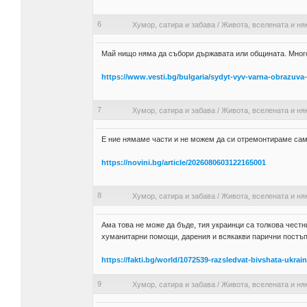
6
Хумор, сатира и забава
/
Живота, вселената и ня
Май нищо няма да събори държавата или общината. Много 
https://www.vesti.bg/bulgaria/sydyt-vyv-varna-obrazuva
7
Хумор, сатира и забава
/
Живота, вселената и ня
Е ние нямаме части и не можем да си отремонтираме сам
https://novini.bg/article/2026080603122165001
8
Хумор, сатира и забава
/
Живота, вселената и ня
Ама това не може да бъде, тия украинци са толкова честн
хуманитарни помощи, дарения и всякакви парични постъпл
https://fakti.bg/world/1072539-razsledvat-bivshata-ukra
9
Хумор, сатира и забава
/
Живота, вселената и ня