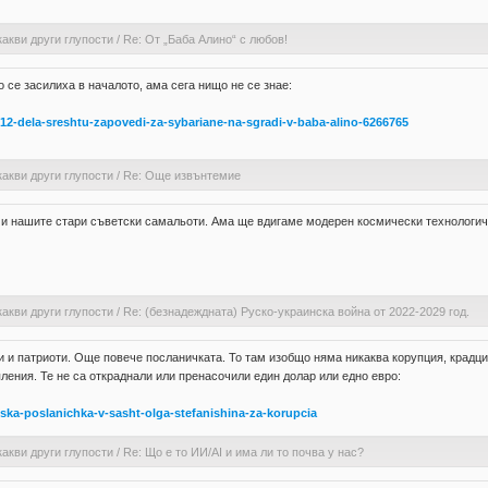
какви други глупости
/
Re: От „Баба Алино“ с любов!
се засилиха в началото, ама сега нищо не се знае:
-12-dela-sreshtu-zapovedi-za-sybariane-na-sgradi-v-baba-alino-6266765
какви други глупости
/
Re: Още извънтемие
и нашите стари съветски самальоти. Ама ще вдигаме модерен космически технологич
какви други глупости
/
Re: (безнадеждната) Руско-украинска война от 2022-2029 год.
и и патриоти. Още повече посланичката. То там изобщо няма никаква корупция, крадци
ения. Те не са откраднали или пренасочили един долар или едно евро:
inska-poslanichka-v-sasht-olga-stefanishina-za-korupcia
какви други глупости
/
Re: Що е то ИИ/AI и има ли то почва у нас?