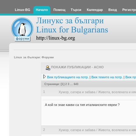
Linux-BG
Начало
Помощ
Търси
Календар
Вход
Регистр
Linux за българи: Форуми
ПОКАЖИ ПУБЛИКАЦИИ - ACHO
Виж публикациите на потр.
|
Виж темите на потр.
|
Виж пр
Страници: [
1
]
2
3
...
643
1
Хумор, сатира и забава
/
Живота, вселената и ня
А кой ги знае какви са тия италианските евреи ?
2
Хумор, сатира и забава
/
Живота, вселената и ня