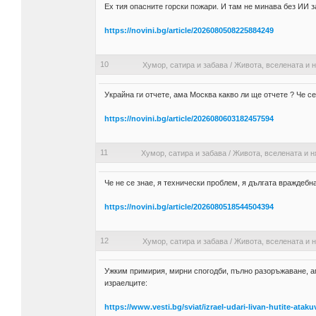
Ех тия опасните горски пожари. И там не минава без ИИ з
https://novini.bg/article/2026080508225884249
10
Хумор, сатира и забава
/
Живота, вселената и н
Украйна ги отчете, ама Москва какво ли ще отчете ? Че се
https://novini.bg/article/2026080603182457594
11
Хумор, сатира и забава
/
Живота, вселената и н
Че не се знае, я технически проблем, я дългата враждебн
https://novini.bg/article/2026080518544504394
12
Хумор, сатира и забава
/
Живота, вселената и н
Ужким примирия, мирни спогодби, пълно разоръжаване, ама
израелците:
https://www.vesti.bg/sviat/izrael-udari-livan-hutite-atak