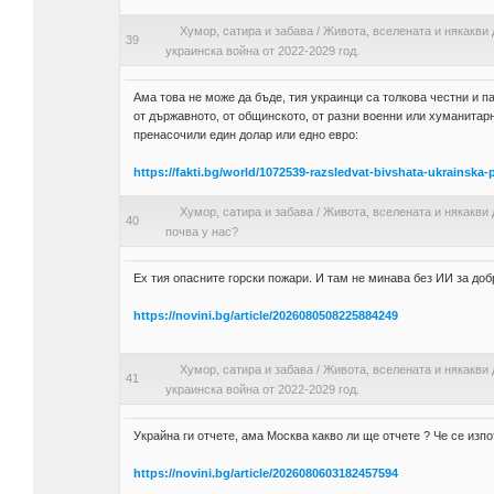
Хумор, сатира и забава
/
Живота, вселената и някакви 
39
украинска война от 2022-2029 год.
Ама това не може да бъде, тия украинци са толкова честни и 
от държавното, от общинското, от разни военни или хуманитар
пренасочили един долар или едно евро:
https://fakti.bg/world/1072539-razsledvat-bivshata-ukrainska
Хумор, сатира и забава
/
Живота, вселената и някакви 
40
почва у нас?
Ех тия опасните горски пожари. И там не минава без ИИ за доб
https://novini.bg/article/2026080508225884249
Хумор, сатира и забава
/
Живота, вселената и някакви 
41
украинска война от 2022-2029 год.
Украйна ги отчете, ама Москва какво ли ще отчете ? Че се изпо
https://novini.bg/article/2026080603182457594