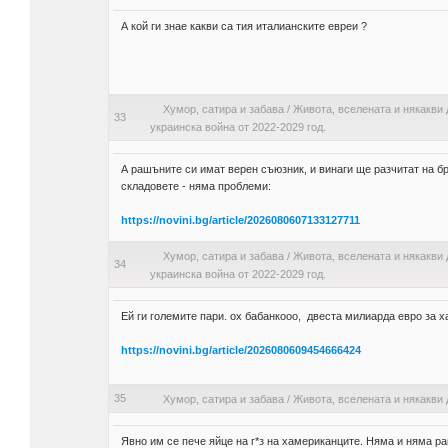
А кой ги знае какви са тия италианските евреи ?
Хумор, сатира и забава
/
Живота, вселената и някакви 
33
украинска война от 2022-2029 год.
А рашъните си имат верен съюзник, и винаги ще разчитат на бр
складовете - няма проблеми:
https://novini.bg/article/2026080607133127711
Хумор, сатира и забава
/
Живота, вселената и някакви 
34
украинска война от 2022-2029 год.
Ей ги големите пари. ох бабанкооо, двеста милиарда евро за ха
https://novini.bg/article/2026080609454666424
35
Хумор, сатира и забава
/
Живота, вселената и някакви 
Явно им се пече яйце на г*з на хамериканците. Няма и няма ра