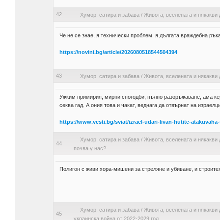
42
Хумор, сатира и забава
/
Живота, вселената и някакви 
Че не се знае, я технически проблем, я дългата враждебна рък
https://novini.bg/article/2026080518544504394
43
Хумор, сатира и забава
/
Живота, вселената и някакви 
Ужким примирия, мирни спогодби, пълно разоръжаване, ама кер
секва гад. А ония това и чакат, веднага да отвърнат на израелци
https://www.vesti.bg/sviat/izrael-udari-livan-hutite-atakuvaha
Хумор, сатира и забава
/
Живота, вселената и някакви 
44
почва у нас?
Полигон с живи хора-мишени за стреляне и убиване, и строит
Хумор, сатира и забава
/
Живота, вселената и някакви 
45
украинска война от 2022-2029 год.