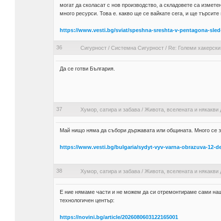
могат да сколасат с нов производство, а складовете са измете
много ресурси. Това е. какво ще се вайкате сега, и ще търсите
https://www.vesti.bg/sviat/speshna-sreshta-v-pentagona-sl
36
Сигурност
/
Системна Сигурност
/
Re: Големи хакерски
Да се готви България.
37
Хумор, сатира и забава
/
Живота, вселената и някакви 
Май нищо няма да събори държавата или общината. Много се за
https://www.vesti.bg/bulgaria/sydyt-vyv-varna-obrazuva-12-d
38
Хумор, сатира и забава
/
Живота, вселената и някакви 
Е ние нямаме части и не можем да си отремонтираме сами на
технологичен център:
https://novini.bg/article/2026080603122165001