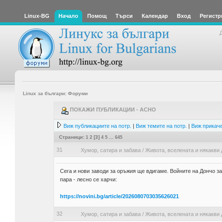
Linux-BG
Начало
Помощ
Търси
Календар
Вход
Регистр
Linux за българи: Форуми
ПОКАЖИ ПУБЛИКАЦИИ - ACHO
Виж публикациите на потр.
|
Виж темите на потр.
|
Виж прикаче
Страници:
1
2
[
3
]
4
5
...
645
31
Хумор, сатира и забава
/
Живота, вселената и някакви 
Сега и нови заводи за оръжия ще вдигаме. Войните на Дончо з
пара - лесно се харчи:
https://novini.bg/article/2026080703035626021
32
Хумор, сатира и забава
/
Живота, вселената и някакви 