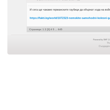
И сега ще чакаме германските гаубици да обърнат хода на войн
https://fakti.bg/world/1072323-nemskite-samohodni-kolesni-g
Страници:
1
2
[
3
]
4
5
...
645
Powered by SMF 2.0
Th
Създадена