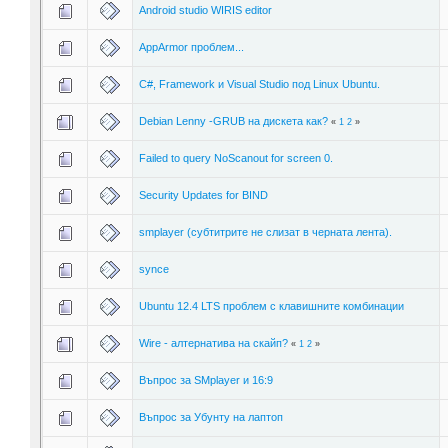
Android studio WIRIS editor
AppArmor проблем...
C#, Framework и Visual Studio под Linux Ubuntu.
Debian Lenny -GRUB на дискета как?
«
1
2
»
Failed to query NoScanout for screen 0.
Security Updates for BIND
smplayer (субтитрите не слизат в черната лента).
synce
Ubuntu 12.4 LTS проблем с клавишните комбинации
Wire - алтернатива на скайп?
«
1
2
»
Въпрос за SMplayer и 16:9
Въпрос за Убунту на лаптоп