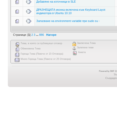
Добавяне на източници в SLE
ДРАЗНЕЩАТА иконка включена към Keyboard Layot
индикатора в Ubuntu 10.10
Запазване на environment variable при sudo su -
Страници: [
1
]
2
3
...
886
Нагоре
Заключена Тема
Тема, в която си публикувал отговор
Залепени теми
Обикновена Тема
Анкета
Гореща Тема (Повече от 15 Отговора)
Много Гореща Тема (Повече от 25 Отговора)
Powered by SMF 2.0
Th
Създадена