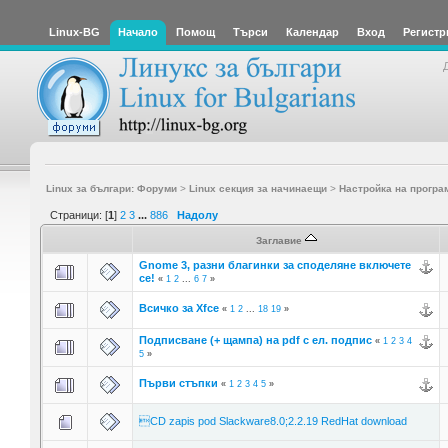
Linux-BG
Начало
Помощ
Търси
Календар
Вход
Регистр
Linux за българи: Форуми
>
Linux секция за начинаещи
>
Настройка на програ
Страници: [
1
]
2
3
...
886
Надолу
Заглавие
Gnome 3, разни благинки за споделяне включете
се!
«
1
2
...
6
7
»
Всичко за Xfce
«
1
2
...
18
19
»
Подписване (+ щампа) на pdf с ел. подпис
«
1
2
3
4
5
»
Първи стъпки
«
1
2
3
4
5
»
CD zapis pod Slackware8.0;2.2.19 RedHat download