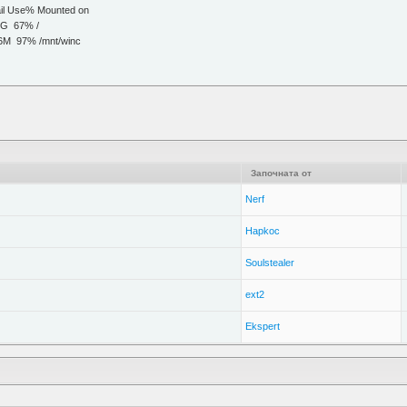
 Use% Mounted on
G 67% /
 97% /mnt/winc
Започната от
Nerf
Hapkoc
Soulstealer
ext2
Ekspert