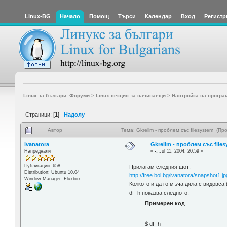
Linux-BG
Начало
Помощ
Търси
Календар
Вход
Регистр
Linux за българи: Форуми
>
Linux секция за начинаещи
>
Настройка на програ
Страници: [
1
]
Надолу
Автор
Тема: Gkrellm - проблем със filesystem (П
ivanatora
Gkrellm - проблем със file
Напреднали
«
-:
Jul 11, 2004, 20:59 »
Публикации: 658
Прилагам следния шот:
Distribution: Ubuntu 10.04
http://free.bol.bg/ivanatora/snapshot1.jp
Window Manager: Fluxbox
Колкото и да го мъча дяла с видовса 
df -h показва следното:
Примерен код
$ df -h