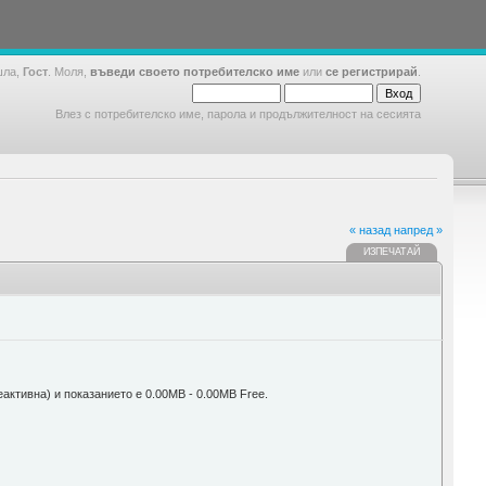
шла,
Гост
. Моля,
въведи своето потребителско име
или
се регистрирай
.
Влез с потребителско име, парола и продължителност на сесията
« назад
напред »
ИЗПЕЧАТАЙ
неактивна) и показанието е 0.00MB - 0.00MB Free.