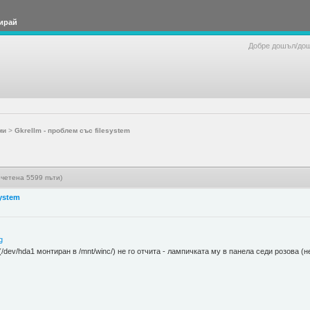
ирай
Добре дошъл/до
ми
>
Gkrellm - проблем със filesystem
рочетена 5599 пъти)
system
g
(/dev/hda1 монтиран в /mnt/winc/) не го отчита - лампичката му в панела седи розова (