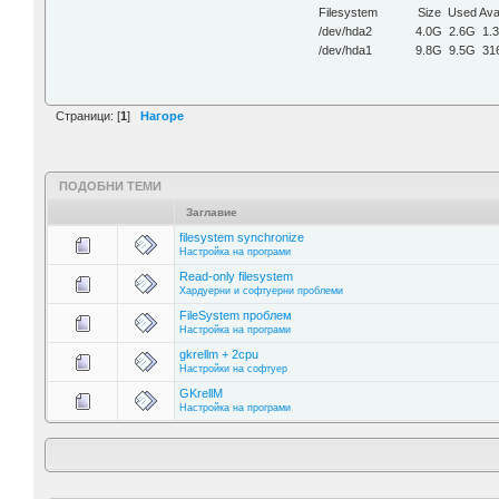
Filesystem Size Used Avail
/dev/hda2 4.0G 2.6G 1.3
/dev/hda1 9.8G 9.5G 316M
Страници: [
1
]
Нагоре
ПОДОБНИ ТЕМИ
Заглавие
filesystem synchronize
Настройка на програми
Read-only filesystem
Хардуерни и софтуерни проблеми
FileSystem проблем
Настройка на програми
gkrellm + 2cpu
Настройки на софтуер
GKrellM
Настройка на програми