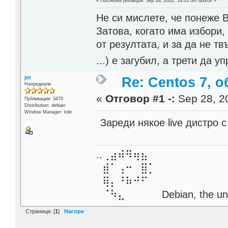
«
Последна редакция: Sep 28, 2022, 14:03 от laskov
»
Не си мислете, че понеже 
Затова, когато има избори,
от резултата, и за да не тв
...) е загубил, а трети да
jet
Re: Centos 7, 
Напреднали
«
Отговор #1 -:
Sep 28, 20
Публикации: 3470
Distribution: debian
Window Manager: kde
Зареди някое live дистро 
..⢀⣴⠾⠻⢶⣦⠀
⣾⠁⢠⠒⠀⣿⡁
⢿⡄⠘⠷⠚⠋
⠈⠳⣄⠀⠀⠀⠀ Debian, the unive
Страници: [
1
]
Нагоре