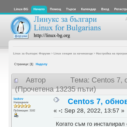
Linux-BG
Начало
Помощ
Търси
Календар
Вход
Регистр
Linux за българи: Форуми
>
Linux секция за начинаещи
>
Настройка на програ
Страници: [
1
]
Надолу
Автор
Тема: Centos 7, 
(Прочетена 13235 пъти)
laskov
Centos 7, обно
Напреднали
«
-:
Sep 28, 2022, 13:57 »
Публикации: 3182
Когато съм го инсталирал 