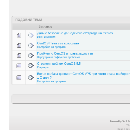
ПОДОБНИ ТЕМИ
Заглавие
Дали е безопасно да ъпдейтна e2fsprogs на Centos
Идеи и мнения
CentOS Пътя във конзолата
Настройка на програми
Проблем с CentOS и права за достъп
Хардуерни и софтуерни проблеми
Странен проблем CentOS 5.5
Сървъри
Бекъп на база данни от CentOS VPS при което става на йерог
.. Съвет ?
Настройка на програми
Powered by SMF 2.0
Th
Създадена