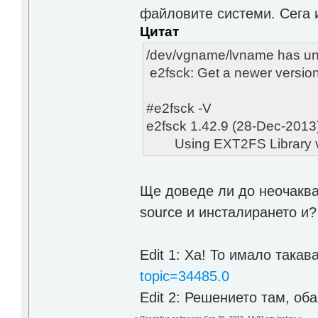
файловите системи. Сега 
Цитат
/dev/vgname/lvname has uns
e2fsck: Get a newer version
#e2fsck -V
e2fsck 1.42.9 (28-Dec-2013
Using EXT2FS Library ver
Ще доведе ли до неочаква
source и инсталирането и?
Edit 1: Ха! То имало такав
topic=34485.0
Edit 2: Решението там, об