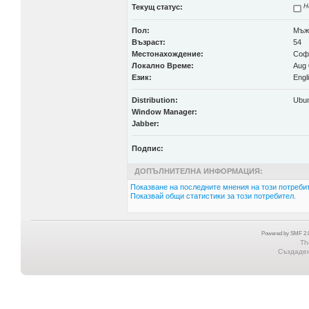
Текущ статус:
Н
Пол:
Мъж
Възраст:
54
Местонахождение:
Соф
Локално Време:
Aug 
Език:
Engl
Distribution:
Ubun
Window Manager:
Jabber:
Подпис:
ДОПЪЛНИТЕЛНА ИНФОРМАЦИЯ:
Показване на последните мнения на този потребит
Показвай общи статистики за този потребител.
Powered by SMF 2.0
Th
Създадена