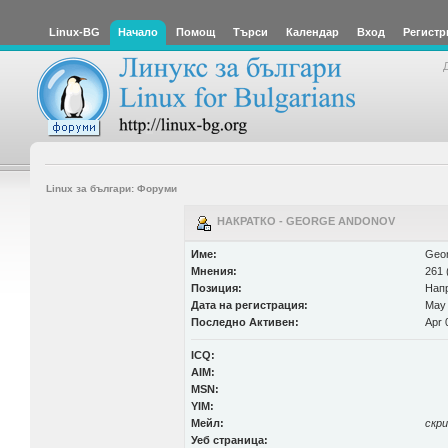
Linux-BG
Начало
Помощ
Търси
Календар
Вход
Регистр
Linux за българи: Форуми
НАКРАТКО - GEORGE ANDONOV
Име:
Geor
Мнения:
261 
Позиция:
Нап
Дата на регистрация:
May 
Последно Активен:
Apr 
ICQ:
AIM:
MSN:
YIM:
Мейл:
скр
Уеб страница: