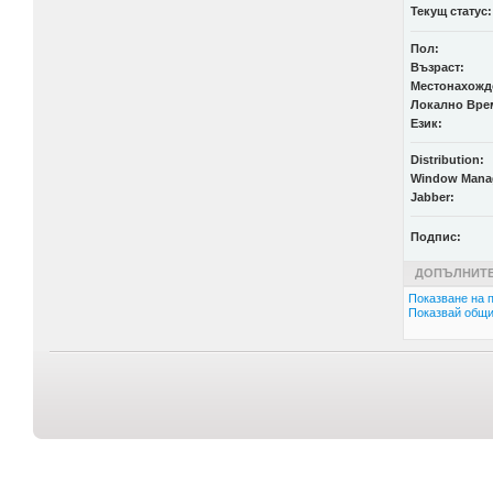
Текущ статус:
Пол:
Възраст:
Местонахожд
Локално Вре
Език:
Distribution:
Window Mana
Jabber:
Подпис:
ДОПЪЛНИТЕ
Показване на п
Показвай общи 