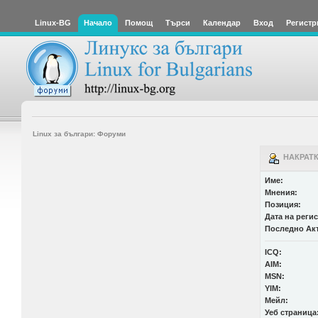
Linux-BG
Начало
Помощ
Търси
Календар
Вход
Регистр
Linux за българи: Форуми
НАКРАТК
Име:
Мнения:
Позиция:
Дата на реги
Последно Ак
ICQ:
AIM:
MSN:
YIM:
Мейл:
Уеб страница