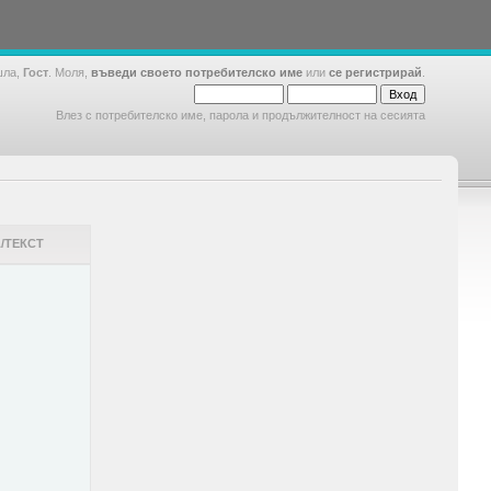
шла,
Гост
. Моля,
въведи своето потребителско име
или
се регистрирай
.
Влез с потребителско име, парола и продължителност на сесията
/ТЕКСТ