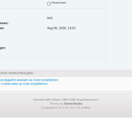
Неактивен
N/A
ение:
ме:
Aug 06, 2026, 14:51
ger:
ЛНА ИНФОРМАЦИЯ:
оследните мнения на този потребител.
статистики за този потребител.
Powered by SMF 2.0 Beta 4
|
SMF © 2006, Simple Machines LLC
Theme by
DzinerStudio
Създадена за 0.03 сек с 11 заявки.