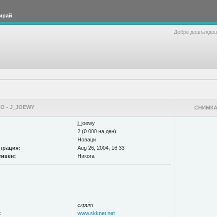
ирай
Добре дошъл/до
О - J_JOEWY
СНИМКА
j_joewy
2 (0.000 на ден)
Новаци
страция:
Aug 26, 2004, 16:33
тивен:
Никога
скрит
:
www.skknet.net