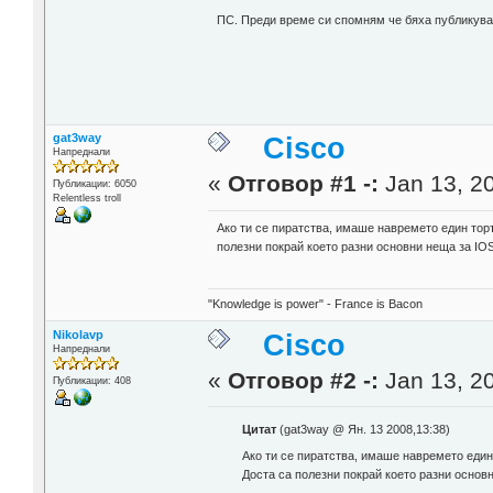
ПС. Преди време си спомням че бяха публикувани
gat3way
Cisco
Напреднали
«
Отговор #1 -:
Jan 13, 20
Публикации: 6050
Relentless troll
Ако ти се пиратства, имаше навремето един тор
полезни покрай което разни основни неща за IOS
"Knowledge is power" - France is Bacon
Nikolavp
Cisco
Напреднали
«
Отговор #2 -:
Jan 13, 20
Публикации: 408
Цитат
(gat3way @ Ян. 13 2008,13:38)
Ако ти се пиратства, имаше навремето еди
Доста са полезни покрай което разни основн