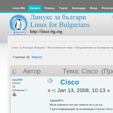
Linux-BG
Начало
Помощ
Търси
Календар
Вход
Регистр
Linux за българи: Форуми
>
Нетехнически теми
>
Предложения за български п
Страници: [
1
]
Надолу
Автор
Тема: Cisco (Пр
tany000
Cisco
Новаци
«
-:
Jan 13, 2008, 10:13 »
Публикации: 1
Здравейте
Моля извинете ме ако темата не е за тук.
Търся информация за начинаещи относно Cisco 