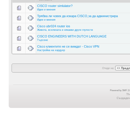
CISCO router simlulator?
Идеи и мнения
Трябва ли човек да изкара CISCO,за да администрира
Идеи и мнения
Cisco ubr024 router ios
Живота, вселената и някакви други глупости
CISCO ENGINEERS WITH DUTCH LANGUAGE
Търсене
Cisco клиентите не се виждат - Cisco VPN
Настройка на хардуер
Отиди на:
Powered by SMF 2.0
Th
Създадена