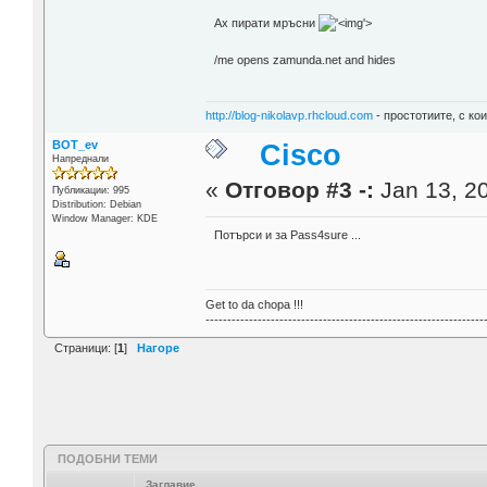
Ах пирати мръсни
'>
/me opens zamunda.net and hides
http://blog-nikolavp.rhcloud.com
- простотиите, с ко
BOT_ev
Cisco
Напреднали
«
Отговор #3 -:
Jan 13, 20
Публикации: 995
Distribution: Debian
Window Manager: KDE
Потърси и за Pass4sure ...
Get to da chopa !!!
----------------------------------------------------------------
Страници: [
1
]
Нагоре
ПОДОБНИ ТЕМИ
Заглавие