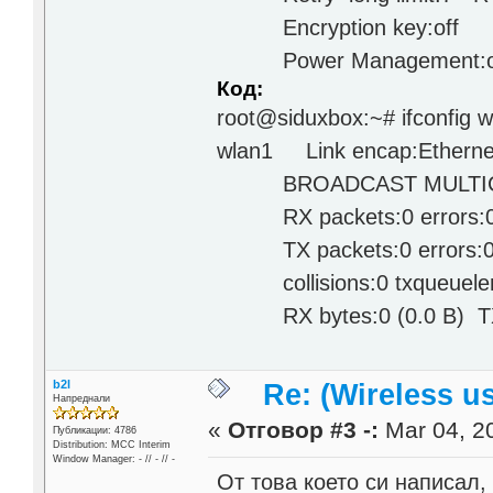
Encryption key:off
Power Management:o
Код:
root@siduxbox:~# ifconfig w
wlan1 Link encap:Ethernet
BROADCAST MULTICAST
RX packets:0 errors:0 d
TX packets:0 errors:0 dr
collisions:0 txqueuele
RX bytes:0 (0.0 B) TX b
b2l
Re: (Wireless 
Напреднали
«
Отговор #3 -:
Mar 04, 20
Публикации: 4786
Distribution: MCC Interim
Window Manager: - // - // -
От това което си написал, 