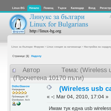
Linux-BG
Начало
Помощ
Търси
Календар
Вход
Регистр
Linux за българи: Форуми
>
Linux секция за начинаещи
>
Настройка на хардуе
Страници: [
1
]
Надолу
Автор
Тема: (Wireless
(Прочетена 10170 пъти)
DidkoSlawow
(Wireless usb 
Напреднали
«
-:
Mar 04, 2010, 17:04 »
Публикации: 87
Distribution: Arch
Имам тук една usb wireles