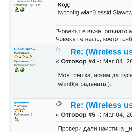
...sometimes I feel like
Код:
screaming... || RTFM!
iwconfig wlan0 essid Slawow
"Човекът е въже, опънато 
Човекът е нещо, което тря
DidkoSlawow
Re: (Wireless 
Напреднали
«
Отговор #4 -:
Mar 04, 20
Публикации: 87
Distribution: Arch
Моя грешка, искам да пусна
wlan0(вградената.).
gmarinov
Re: (Wireless 
Участници
«
Отговор #5 -:
Mar 04, 20
Публикации: 5
Провери дали наистина _и