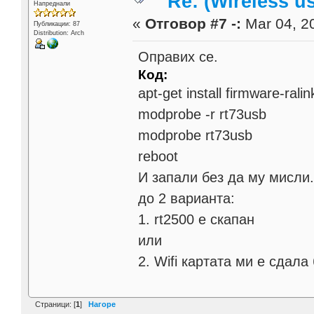
Re: (Wireless 
Напреднали
«
Отговор #7 -:
Mar 04, 20
Публикации: 87
Distribution: Arch
Оправих се.
Код:
apt-get install firmware-ralin
modprobe -r rt73usb
modprobe rt73usb
reboot
И запали без да му мисли
до 2 варианта:
1. rt2500 е скапан
или
2. Wifi картата ми е сдал
Страници: [
1
]
Нагоре