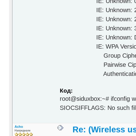
IE: Unknown: 050
IE: Unknown: 2A
IE: Unknown: 2F
IE: Unknown: 320
IE: Unknown: DD06
IE: WPA Version
Group Cipher :
Pairwise Ciphers 
Authentication Sui
Код:
root@siduxbox:~# ifconfig 
SIOCSIFFLAGS: No such file
Acho
Re: (Wireless 
Напреднали