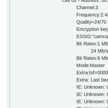
Cell 02 - Address: 00:
Channel:3
Frequency:2.422 GH
Quality=24/70 Signa
Encryption key:
ESSID:"camcap
Bit Rates:1 Mb/s; 2 M
24 Mb/s; 36 Mb
Bit Rates:6 Mb/s; 9 
Mode:Master
Extra:tsf=0000000
Extra: Last beacon
IE: Unknown: 0007
IE: Unknown: 0108
IE: Unknown: 03