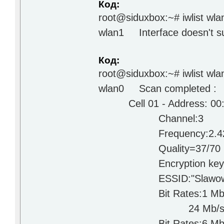
Код:
root@siduxbox:~# iwlist wla
wlan1 Interface doesn't su
Код:
root@siduxbox:~# iwlist wla
wlan0 Scan complete
Cell 01 - Address: 00:
Channel
Frequency:2.422 GH
Quality=37/70 Sign
Encryption
ESSID:"S
Bit Rates:1 Mb/s; 2 M
24 Mb/s; 36 
Bit Rates:6 Mb/s; 