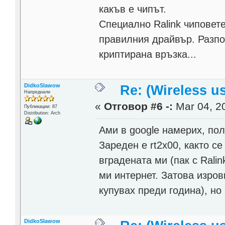
какъв е чипът.
Специално Ralink чиповете
правилния драйвър. Разпоз
криптирана връзка...
DidkoSlawow
Re: (Wireless 
Напреднали
«
Отговор #6 -:
Mar 04, 20
Публикации: 87
Distribution: Arch
Ами в google намерих, ползв
Зареден е rt2x00, както с
вградената ми (пак с Ralin
ми интернет. Затова изров
купувах преди година), но
DidkoSlawow