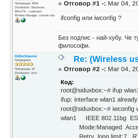
«
Отговор #1 -:
Mar 04, 20
Публикации: 9634
Distribution: Slackware,
MikroTik - сървърно
Window Manager: console only
ifconfig или iwconfig ?
Без подпис - най-хубу. Че 
философи.
DidkoSlawow
Re: (Wireless 
Напреднали
«
Отговор #2 -:
Mar 04, 20
Публикации: 87
Distribution: Arch
Код:
root@siduxbox:~# ifup wla
ifup: interface wlan1 alread
root@siduxbox:~# iwconfig 
wlan1 IEEE 802.11bg ESS
Mode:Managed Access P
Retry long limit:7 RTS 