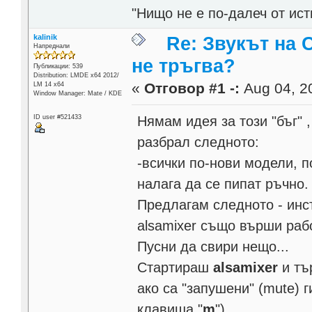
"Нищо не е по-далеч от ист
kalinik
Re: Звукът на 
Напреднали
не тръгва?
Публикации: 539
Distribution: LMDE x64 2012/
«
Отговор #1 -:
Aug 04, 20
LM 14 x64
Window Manager: Mate / KDE
Нямам идея за този "бъг" 
ID user #521433
разбрал следното:
-всички по-нови модели, п
налага да се пипат ръчно.
Предлагам следното - ин
alsamixer също върши раб
Пусни да свири нещо...
Стартираш
alsamixer
и тъ
aко са "запушени" (mute) г
клавиша "
m
")