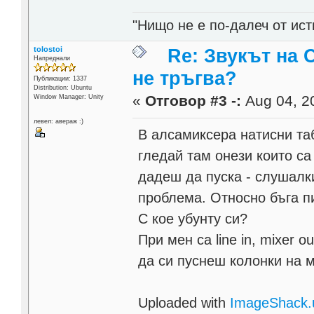
"Нищо не е по-далеч от ист
tolostoi
Re: Звукът на 
Напреднали
не тръгва?
Публикации: 1337
Distribution: Ubuntu
«
Отговор #3 -:
Aug 04, 20
Window Manager: Unity
левел: авераж :)
В алсамиксера натисни таб
гледай там онези които са
дадеш да пуска - слушалки
проблема. Относно бъга п
С кое убунту си?
При мен са line in, mixer o
да си пуснеш колонки на 
Uploaded with
ImageShack.