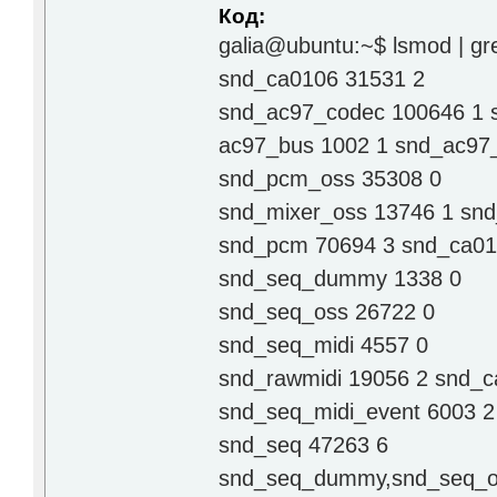
Код:
galia@ubuntu:~$ lsmod | gr
snd_ca0106 31531 2
snd_ac97_codec 100646 1 
ac97_bus 1002 1 snd_ac97
snd_pcm_oss 35308 0
snd_mixer_oss 13746 1 sn
snd_pcm 70694 3 snd_ca0
snd_seq_dummy 1338 0
snd_seq_oss 26722 0
snd_seq_midi 4557 0
snd_rawmidi 19056 2 snd_c
snd_seq_midi_event 6003 2
snd_seq 47263 6
snd_seq_dummy,snd_seq_os