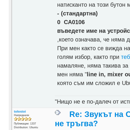
натисканто на този бутон 
- (стандартна)
0 CA0106
въведете име на устройст
,което означава, че няма 
При мен както се вижда н
голям избор, както при
те
намаляне, няма такива за 
мен няма "
line in, mixer o
която съм им сложил е Ubu
"Нищо не е по-далеч от ист
tolostoi
Re: Звукът на 
Напреднали
не тръгва?
Публикации: 1337
Distribution: Ubuntu