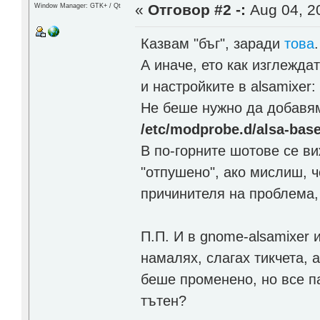
«
Отговор #2 -:
Aug 04, 20
Window Manager: GTK+ / Qt
Казвам "бъг", заради
това
.
А иначе, ето как изглежда
и настройките в alsamixer
Не беше нужно да добав
/etc/modprobe.d/alsa-base
В по-горните шотове се ви
"отпушено", ако мислиш, ч
причинителя на проблема,
П.П. И в gnome-alsamixer и
намалях, слагах тикчета, 
беше променено, но все па
тътен?