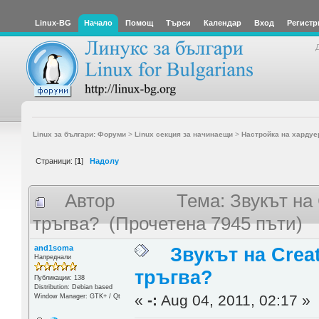
Linux-BG
Начало
Помощ
Търси
Календар
Вход
Регистр
Linux за българи: Форуми
>
Linux секция за начинаещи
>
Настройка на хардуе
Страници: [
1
]
Надолу
Автор
Тема: Звукът на 
тръгва? (Прочетена 7945 пъти)
and1soma
Звукът на Crea
Напреднали
тръгва?
Публикации: 138
Distribution: Debian based
«
-:
Aug 04, 2011, 02:17 »
Window Manager: GTK+ / Qt