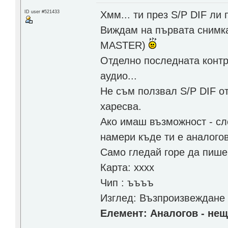
Хмм... ти през S/P DIF ли
ID user #521433
Виждам на първата снимк
MASTER)
Отделно последната конт
аудио...
Не съм ползвал S/P DIF от
харесва.
Ако имаш възможност - сло
намери къде ти е аналогов
Само гледай горе да пише
Карта: хххх
Чип : ъъъъ
Изглед: Възпроизвеждане
Елемент: Аналогов - нещ