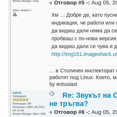
«
Отговор #5 -:
Aug 05, 20
Window Manager: Unity
левел: авераж :)
Хм ... Добре де, като пус
индикация, че работи или
да видиш дали няма да се 
пробваш с по-нова версия
да видиш дали се чува и д
http://img151.imageshack.u
... в Столичен инспектора
работят под Linux. Което, 
by entusiast
kalinik
Re: Звукът на 
Напреднали
не тръгва?
Публикации: 539
Distribution: LMDE x64 2012/
«
Отговор #6 -:
Aug 05, 20
LM 14 x64
Window Manager: Mate / KDE