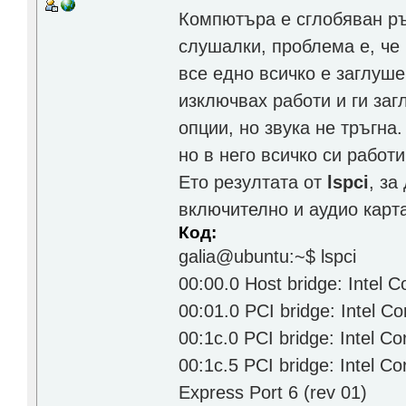
Компютъра е сглобяван ръ
слушалки, проблема е, че 
все едно всичко е заглуше
изключвах работи и ги заг
опции, но звука не тръгн
но в него всичко си работи
Ето резултата от
lspci
, за
включително и аудио карта
Код:
galia@ubuntu:~$ lspci
00:00.0 Host bridge: Intel 
00:01.0 PCI bridge: Intel C
00:1c.0 PCI bridge: Intel C
00:1c.5 PCI bridge: Intel 
Express Port 6 (rev 01)