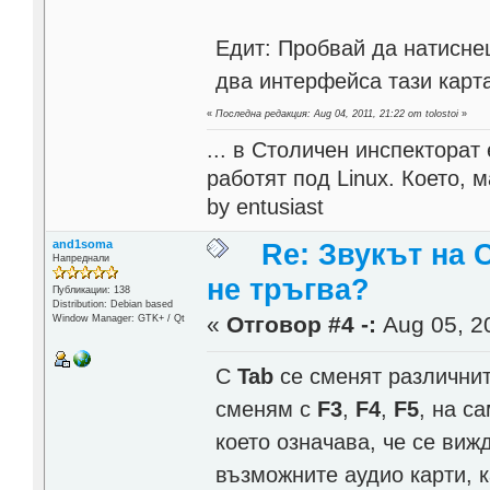
Едит: Пробвай да натисне
два интерфейса тази карта
«
Последна редакция: Aug 04, 2011, 21:22 от tolostoi
»
... в Столичен инспектора
работят под Linux. Което, 
by entusiast
and1soma
Re: Звукът на 
Напреднали
не тръгва?
Публикации: 138
Distribution: Debian based
«
Отговор #4 -:
Aug 05, 20
Window Manager: GTK+ / Qt
С
Tab
се сменят различни
сменям с
F3
,
F4
,
F5
, на с
което означава, че се ви
възможните аудио карти, к