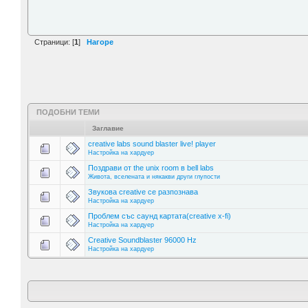
Страници: [
1
]
Нагоре
ПОДОБНИ ТЕМИ
Заглавие
creative labs sound blaster live! player
Настройка на хардуер
Поздрави от the unix room в bell labs
Живота, вселената и някакви други глупости
Звукова creative се разпознава
Настройка на хардуер
Проблем със саунд картата(creative x-fi)
Настройка на хардуер
Creative Soundblaster 96000 Hz
Настройка на хардуер