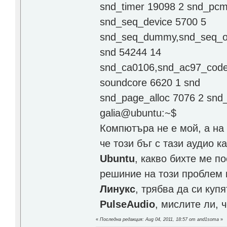
snd_timer 19098 2 snd_pc
snd_seq_device 5700 5
snd_seq_dummy,snd_seq_os
snd 54244 14
snd_ca0106,snd_ac97_code
soundcore 6620 1 snd
snd_page_alloc 7076 2 sn
galia@ubuntu:~$
Компютъра не е мой, а на 
че този бъг с тази аудио 
Ubuntu
, какво бихте ме п
решиние на този проблем и
Линукс
, трябва да си куп
PulseAudio
, мислите ли, 
«
Последна редакция: Aug 04, 2011, 18:57 от and1soma
»