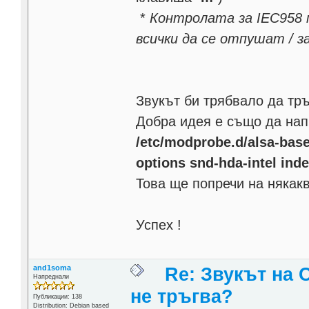
*
Контролата за IEC958 м
всички да се отпушат / з
Звукът би трябвало да т
Добра идея е също да нап
/etc/modprobe.d/alsa-base
options snd-hda-intel ind
Това ще попречи на някак
Успех !
and1soma
Re: Звукът на 
Напреднали
не тръгва?
Публикации: 138
Distribution: Debian based