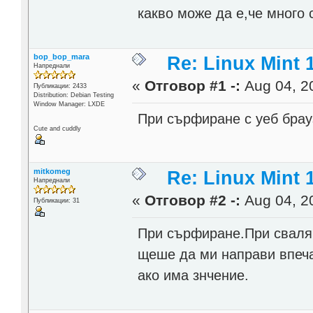
какво може да е,че много 
bop_bop_mara
Re: Linux Mint 
Напреднали
«
Отговор #1 -:
Aug 04, 20
Публикации: 2433
Distribution: Debian Testing
Window Manager: LXDE
При сърфиране с уеб брау
Cute and cuddly
mitkomeg
Re: Linux Mint 
Напреднали
«
Отговор #2 -:
Aug 04, 20
Публикации: 31
При сърфиране.При сваля
щеше да ми направи впеча
ако има знчение.