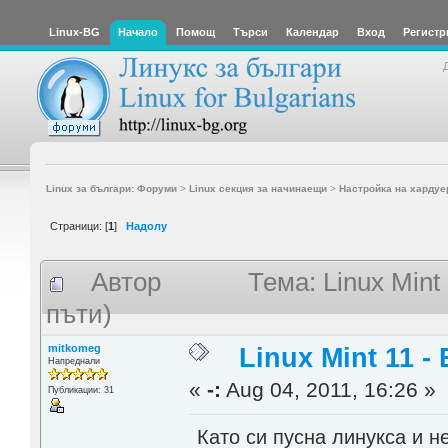
Linux-BG
Начало
Помощ
Търси
Календар
Вход
Регистр
Linux за българи: Форуми
>
Linux секция за начинаещи
>
Настройка на хардуе
Страници: [
1
]
Надолу
Автор
Тема: Linux Mint
пъти)
mitkomeg
Linux Mint 11 -
Напреднали
«
-:
Aug 04, 2011, 16:26 »
Публикации: 31
Като си пусна линукса и н