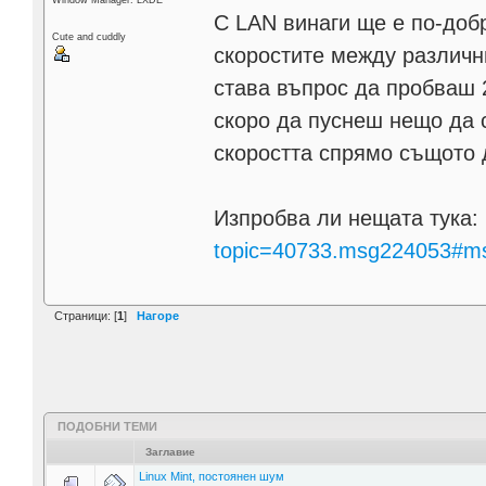
С LAN винаги ще е по-доб
Cute and cuddly
скоростите между различн
става въпрос да пробваш 2
скоро да пуснеш нещо да с
скоростта спрямо същото 
Изпробва ли нещата тука:
topic=40733.msg224053#m
Страници: [
1
]
Нагоре
ПОДОБНИ ТЕМИ
Заглавие
Linux Mint, постоянен шум