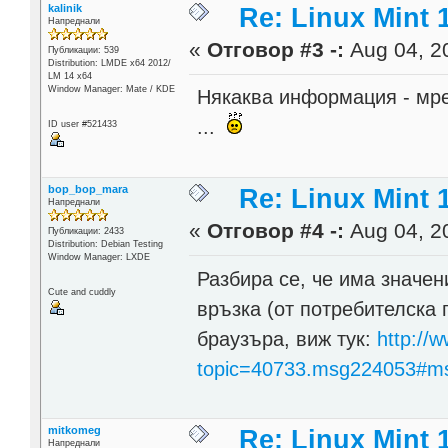
kalinik
Re: Linux Mint 
Напреднали
«
Отговор #3 -:
Aug 04, 20
Публикации: 539
Distribution: LMDE x64 2012/
LM 14 x64
Window Manager: Mate / KDE
Някаква информация - мреж
...
ID user #521433
bop_bop_mara
Re: Linux Mint 
Напреднали
«
Отговор #4 -:
Aug 04, 20
Публикации: 2433
Distribution: Debian Testing
Window Manager: LXDE
Разбира се, че има значе
Cute and cuddly
връзка (от потребителска 
браузъра, виж тук:
http://
topic=40733.msg224053#m
mitkomeg
Re: Linux Mint 
Напреднали