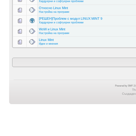
Хардуерни и софтуерни проблеми
Относно Linux Mint
Настройка на програми
[РЕШЕН]Проблем с модул LINUX MINT 9
Хардуерни и софтуерни проблеми
WoW и Linux Mint
Настройка на програми
Linux Mint
Идеи и мнения
Powered by SMF 2.0
Th
Създадена