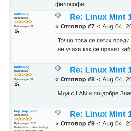
философи.
mitkomeg
Re: Linux Mint 
Напреднали
«
Отговор #7 -:
Aug 04, 20
Публикации: 31
Точно това се сетих преди
ни учиха как се правят ка
mitkomeg
Re: Linux Mint 
Напреднали
«
Отговор #8 -:
Aug 04, 20
Публикации: 31
Мда с LAN и по-добре.Зн
bop_bop_mara
Re: Linux Mint 
Напреднали
«
Отговор #9 -:
Aug 04, 20
Публикации: 2433
Distribution: Debian Testing
Window Manager: LXDE