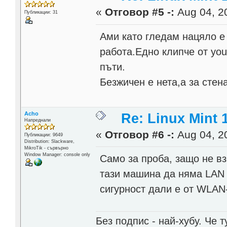
«
Отговор #5 -:
Aug 04, 20
Публикации: 31
Ами като гледам нацяло е
работа.Едно клипче от you
пъти.
Безжичен е нета,а за стен
Acho
Re: Linux Mint 
Напреднали
«
Отговор #6 -:
Aug 04, 20
Публикации: 9649
Distribution: Slackware,
MikroTik - сървърно
Window Manager: console only
Само за проба, защо не в
тази машина да няма LAN 
сигурност дали е от WLAN
Без подпис - най-хубу. Че 