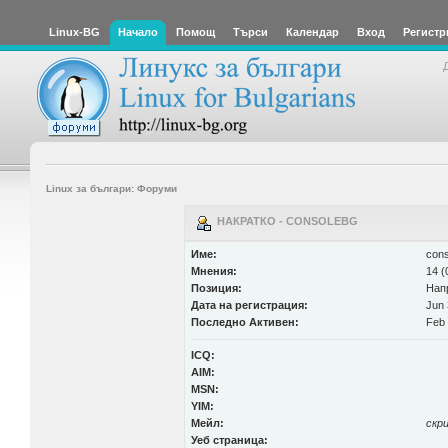
Linux-BG
Начало
Помощ
Търси
Календар
Вход
Регистр
Linux за българи: Форуми
НАКРАТКО - CONSOLEBG
Име:
cons
Мнения:
14 (
Позиция:
Нап
Дата на регистрация:
Jun 
Последно Активен:
Feb 
ICQ:
AIM:
MSN:
YIM:
Мейл:
скр
Уеб страница: