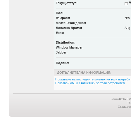
Текущ статус:
Н
Пол:
Възраст:
N/A
Местонахождение:
Локално Време:
Aug 
Език:
Distribution:
Window Manager:
Jabber:
Подпис:
ДОПЪЛНИТЕЛНА ИНФОРМАЦИЯ:
Показване на последните мнения на този потребит
Показвай общи статистики за този потребител.
Powered by SMF 2.0
Th
Създадена