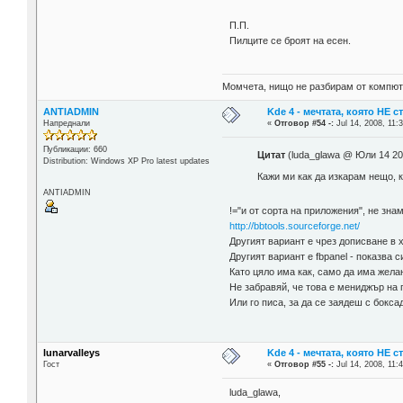
П.П.
Пилците се броят на есен.
Момчета, нищо не разбирам от компютр
ANTIADMIN
Kde 4 - мечтата, която НЕ 
Напреднали
«
Отговор #54 -:
Jul 14, 2008, 11:
Публикации: 660
Цитат
(luda_glawa @ Юли 14 20
Distribution: Windows XP Pro latest updates
Кажи ми как да изкарам нещо, к
ANTIADMIN
!="и от сорта на приложения", не знам
http://bbtools.sourceforge.net/
Другият вариант е чрез дописване в x
Другият вариант е fbpanel - показва с
Като цяло има как, само да има желан
Не забравяй, че това е мениджър на 
Или го писа, за да се заядеш с бокс
lunarvalleys
Kde 4 - мечтата, която НЕ 
Гост
«
Отговор #55 -:
Jul 14, 2008, 11:
luda_glawa,