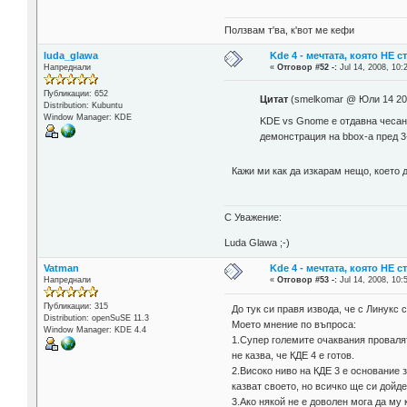
Ползвам т'ва, к'вот ме кефи
luda_glawa
Kde 4 - мечтата, която НЕ 
Напреднали
«
Отговор #52 -:
Jul 14, 2008, 10:
Публикации: 652
Цитат
(smelkomar @ Юли 14 200
Distribution: Kubuntu
Window Manager: KDE
KDE vs Gnome е отдавна чесана
демонстрация на bbox-а пред 3
Кажи ми как да изкарам нещо, което 
С Уважение:
Luda Glawa ;-)
Vatman
Kde 4 - мечтата, която НЕ 
Напреднали
«
Отговор #53 -:
Jul 14, 2008, 10:
Публикации: 315
До тук си правя извода, че с Линукс
Distribution: openSuSE 11.3
Моето мнение по въпроса:
Window Manager: KDE 4.4
1.Супер големите очаквания провалят
не казва, че КДЕ 4 е готов.
2.Високо ниво на КДЕ 3 е основание 
казват своето, но всичко ще си дойд
3.Ако някой не е доволен мога да му 