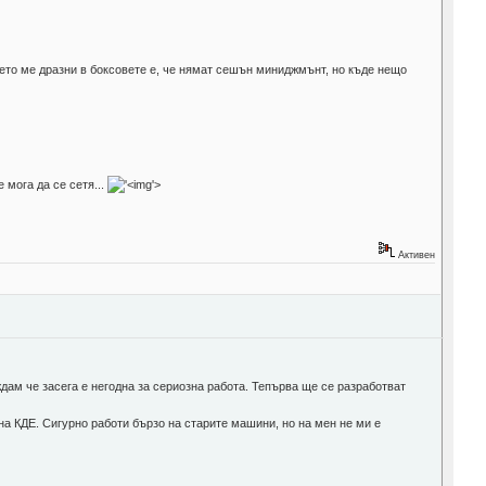
оето ме дразни в боксовете е, че нямат сешън миниджмънт, но къде нещо
 мога да се сетя...
'>
Активен
ждам че засега е негодна за сериозна работа. Тепърва ще се разработват
на КДЕ. Сигурно работи бързо на старите машини, но на мен не ми е