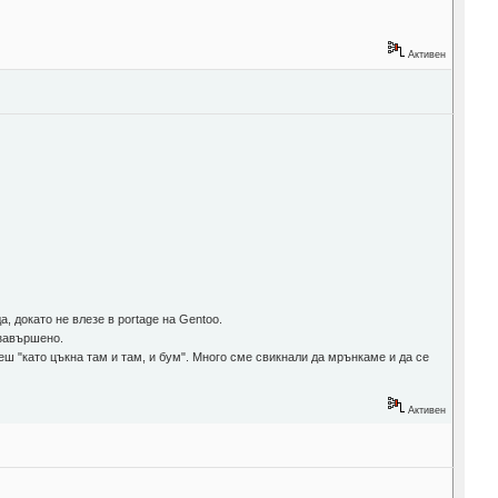
Активен
, докато не влезе в portage на Gentoo.
 завършено.
ш "като цъкна там и там, и бум". Много сме свикнали да мрънкаме и да се
Активен