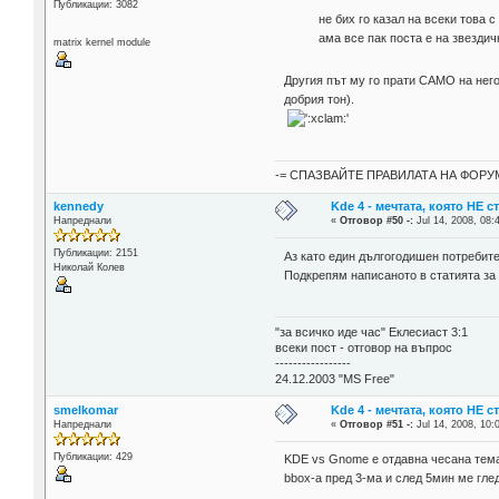
Публикации: 3082
не бих го казал на всеки това с
ама все пак поста е на звезди
matrix kernel module
Другия път му го прати САМО на него
добрия тон).
-= СПАЗВАЙТЕ ПРАВИЛАТА НА ФОРУМ
kennedy
Kde 4 - мечтата, която НЕ 
Напреднали
«
Отговор #50 -:
Jul 14, 2008, 08:
Публикации: 2151
Аз като един дългогодишен потребител
Николай Колев
Подкрепям написаното в статията за 
"за всичко иде час" Еклесиаст 3:1
всеки пост - отговор на въпрос
-----------------
24.12.2003 "MS Free"
smelkomar
Kde 4 - мечтата, която НЕ 
Напреднали
«
Отговор #51 -:
Jul 14, 2008, 10:
Публикации: 429
KDE vs Gnome е отдавна чесана тема 
bbox-а пред 3-ма и след 5мин ме гл