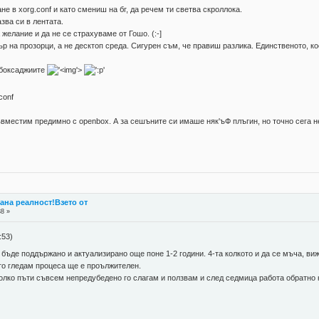
не в xorg.conf и като смениш на бг, да речем ти светва скроллока.
азва си в лентата.
 желание и да не се страхуваме от Гошо. (:-]
ър на прозорци, а не десктоп среда. Сигурен съм, че правиш разлика. Единственото, к
с боксаджиите
'>
conf
съвместим предимно с оpenbox. А за сешъните си имаше няк'ъФ плъгин, но точно сега не
стана реалност!Взето от
38 »
:53)
 бъде поддържано и актуализирано още поне 1-2 години. 4-та колкото и да се мъча, ви
то гледам процеса ще е проължителен.
колко пъти съвсем непредубедено го слагам и ползвам и след седмица работа обратно 