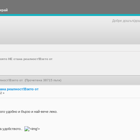
ирай
Добре дошъл/до
която НЕ стана реалност!Взето от
алност!Взето от (Прочетена 38715 пъти)
стана реалност!Взето от
32 »
ного удобно и бързо и най-вече леко.
за удобството..
'>