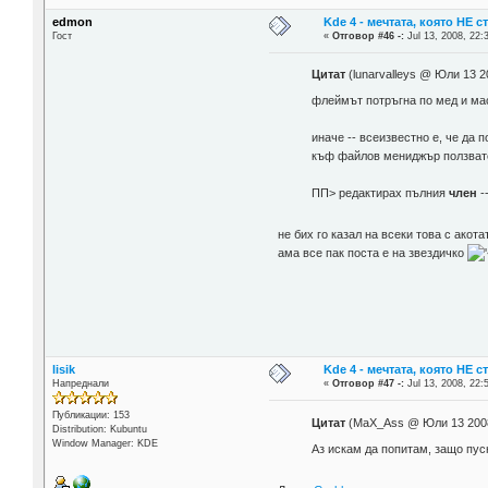
edmon
Kde 4 - мечтата, която НЕ 
Гост
«
Отговор #46 -:
Jul 13, 2008, 22:
Цитат
(lunarvalleys @ Юли 13 2
флеймът потръгна по мед и мас
иначе -- всеизвестно е, че да
къф файлов мениджър ползват
ПП> редактирах пълния
член
-
не бих го казал на всеки това с акота
ама все пак поста е на звездичко
lisik
Kde 4 - мечтата, която НЕ 
Напреднали
«
Отговор #47 -:
Jul 13, 2008, 22:
Публикации: 153
Цитат
(MaX_Ass @ Юли 13 2008
Distribution: Kubuntu
Window Manager: KDE
Аз искам да попитам, защо пусн