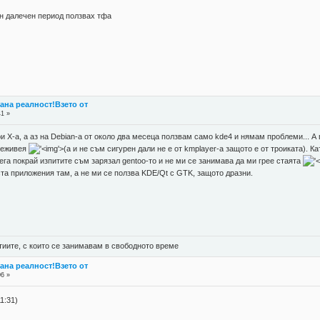
дин далечен период ползвах тфа
стана реалност!Взето от
41 »
 X-a, а аз на Debian-a от около два месеца ползвам само kde4 и нямам проблеми... А в
преживея
'>
(а и не съм сигурен дали не е от kmplayer-а защото е от троиката). 
ега покрай изпитите съм зарязал gentoo-то и не ми се занимава да ми грее стаята
та приложения там, а не ми се ползва KDE/Qt с GTK, защото дразни.
тиите, с които се занимавам в свободното време
стана реалност!Взето от
06 »
1:31)