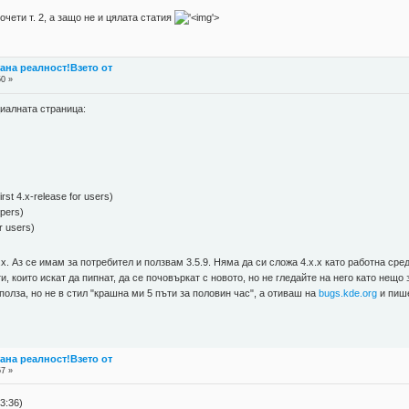
чети т. 2, а защо не и цялата статия
'>
стана реалност!Взето от
50 »
циалната страница:
rst 4.x-release for users)
pers)
r users)
 Аз се имам за потребител и ползвам 3.5.9. Няма да си сложа 4.x.x като работна среда
, които искат да пипнат, да се почовъркат с новото, но не гледайте на него като нещо
олза, но не в стил "крашна ми 5 пъти за половин час", а отиваш на
bugs.kde.org
и пише
стана реалност!Взето от
57 »
3:36)