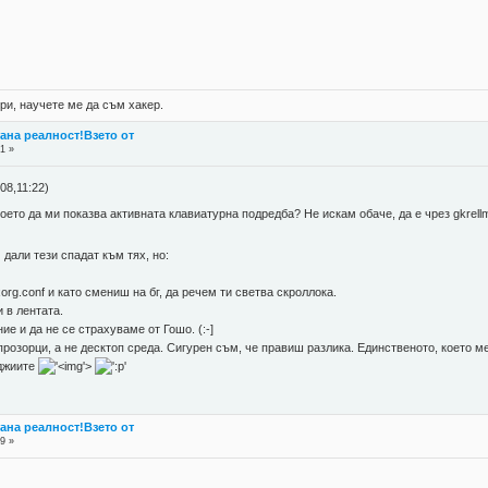
и, научете ме да съм хакер.
стана реалност!Взето от
31 »
08,11:22)
оето да ми показва активната клавиатурна подредба? Не искам обаче, да е чрез gkrell
 дали тези спадат към тях, но:
org.conf и като смениш на бг, да речем ти светва скроллока.
и в лентата.
ие и да не се страхуваме от Гошо. (:-]
прозорци, а не десктоп среда. Сигурен съм, че правиш разлика. Единственото, което 
аджиите
'>
стана реалност!Взето от
49 »