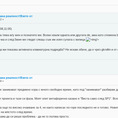
стана реалност!Взето от
22 »
8,11:05)
 тема м/у мен и познатите ми. Всеки хвали едната или другата de, ама като спомена b
-ма и след 5мин ме гледат сякаш съм им изял супата с вилица
'>
да ми показва активната клавиатурна подредба? Не искам обаче, да е чрез gkrellm и от
стана реалност!Взето от
59 »
 се занимават предимно хора с много свободно време, като под "занимават" разбирам 
 проекта в тази си фаза. Моят опит метафорично казано е "Виста само след SP1". Все
за още по високо очакване за 4, но както написах по-горе последното не е готово. Нов
е на мястото след време.
кажа да си реши проблема - да не го ползва просто.