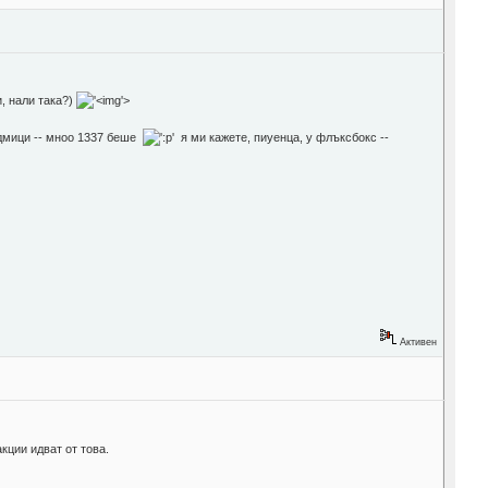
и, нали така?)
'>
едмици -- мноо 1337 беше
я ми кажете, пиуенца, у флъксбокс --
Активен
кции идват от това.