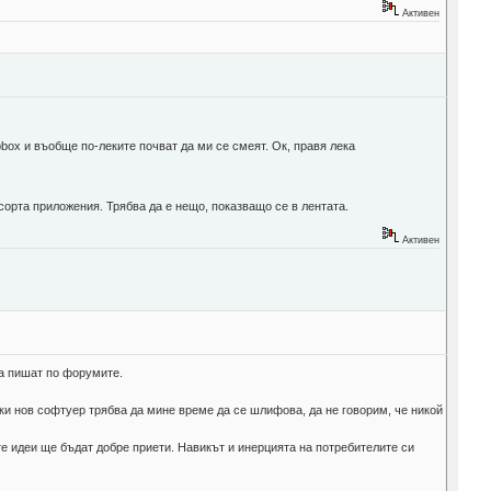
Активен
box и въобще по-леките почват да ми се смеят. Ок, правя лека
 сорта приложения. Трябва да е нещо, показващо се в лентата.
Активен
да пишат по форумите.
ки нов софтуер трябва да мине време да се шлифова, да не говорим, че никой
ите идеи ще бъдат добре приети. Навикът и инерцията на потребителите си