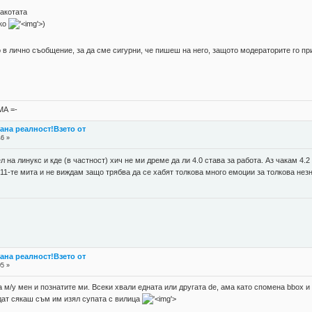
 акотата
чко
'>
)
 в лично съобщение, за да сме сигурни, че пишеш на него, защото модераторите го пр
А =-
стана реалност!Взето от
46 »
 на линукс и кде (в частност) хич не ми дреме да ли 4.0 става за работа. Аз чакам 4.2
11-те мита и не виждам защо трябва да се хабят толкова много емоции за толкова незн
стана реалност!Взето от
05 »
м/у мен и познатите ми. Всеки хвали едната или другата de, ама като спомена bbox и
едат сякаш съм им изял супата с вилица
'>