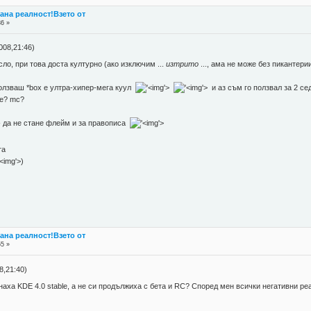
стана реалност!Взето от
36 »
008,21:46)
ло, при това доста културно (ако изключим ...
изтрито
..., ама не може без пикантери
 ползваш *box е ултра-хипер-мега куул
'>
'>
и аз съм го ползвал за 2 с
е? mc?
- да не стане флейм и за правописа
'>
та
'>
)
стана реалност!Взето от
55 »
,21:40)
аха KDE 4.0 stable, а не си продължиха с бета и RC? Според мен всички негативни реа