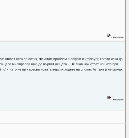
Активен
същност сега се сетих, че имам проблем с dolphin и kmplayer, когато иска да
Като цяло ми харесва накъде вървят нещата... Не знам как стоят нещата при
'>
. Като не ви харесва новата версия ходете на gnome. Аз така и не можах
Активен