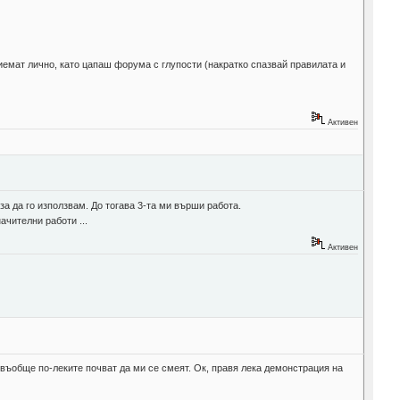
иемат лично, като цапаш форума с глупости (накратко спазвай правилата и
Активен
 за да го използвам. До тогава 3-та ми върши работа.
ачителни работи ...
Активен
 въобще по-леките почват да ми се смеят. Ок, правя лека демонстрация на