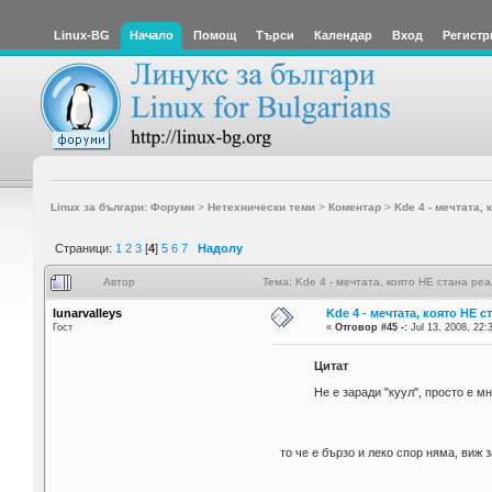
Linux-BG
Начало
Помощ
Търси
Календар
Вход
Регистр
Linux за българи: Форуми
>
Нетехнически теми
>
Коментар
>
Kde 4 - мечтата, 
Страници:
1
2
3
[
4
]
5
6
7
Надолу
Автор
Тема: Kde 4 - мечтата, която НЕ стана ре
lunarvalleys
Kde 4 - мечтата, която НЕ 
Гост
«
Отговор #45 -:
Jul 13, 2008, 22:
Цитат
Не е заради "куул", просто е м
то че е бързо и леко спор няма, виж 