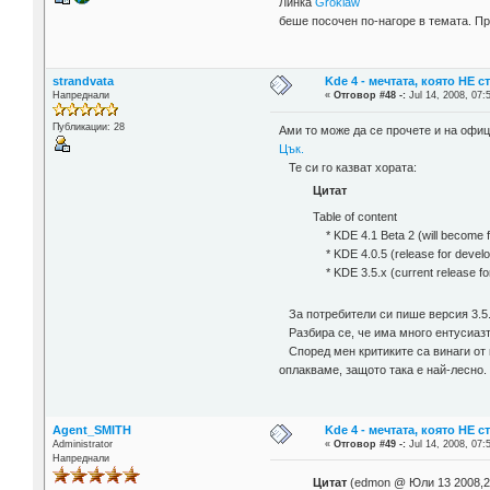
Линка
Groklaw
беше посочен по-нагоре в темата. Про
strandvata
Kde 4 - мечтата, която НЕ 
Напреднали
«
Отговор #48 -:
Jul 14, 2008, 07:
Публикации: 28
Ами то може да се прочете и на офи
Цък.
Те си го казват хората:
Цитат
Table of content
* KDE 4.1 Beta 2 (will become fi
* KDE 4.0.5 (release for develo
* KDE 3.5.x (current release fo
За потребители си пише версия 3.5.x.
Разбира се, че има много ентусиазти
Според мен критиките са винаги от п
оплакваме, защото така е най-лесно.
Agent_SMITH
Kde 4 - мечтата, която НЕ 
Administrator
«
Отговор #49 -:
Jul 14, 2008, 07:
Напреднали
Цитат
(edmon @ Юли 13 2008,2