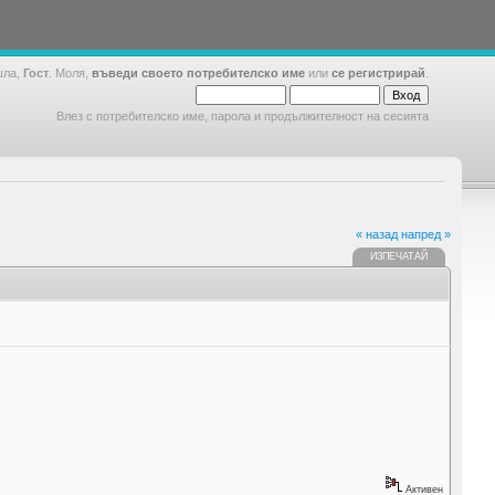
шла,
Гост
. Моля,
въведи своето потребителско име
или
се регистрирай
.
Влез с потребителско име, парола и продължителност на сесията
« назад
напред »
ИЗПЕЧАТАЙ
Активен