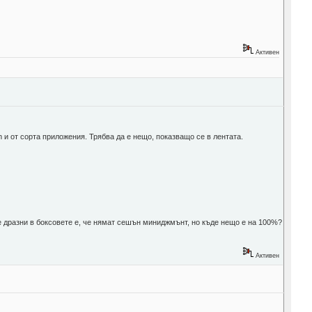
Активен
m и от сорта приложения. Трябва да е нещо, показващо се в лентата.
ме дразни в боксовете е, че нямат сешън миниджмънт, но къде нещо е на 100%?
Активен