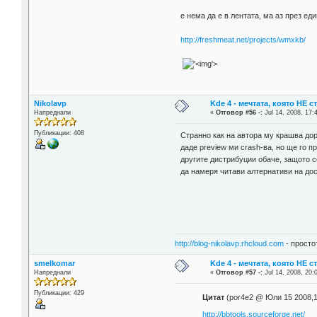
е нема да е в лентата, ма аз през е
http://freshmeat.net/projects/wmxkb/
'>
Nikolavp
Kde 4 - мечтата, която НЕ 
Напреднали
«
Отговор #56 -:
Jul 14, 2008, 17:
Публикации: 408
Странно как на автора му крашва дори
даде preview ми crash-ва, но ще го 
другите дистрибуции обаче, защото с
да намеря читави алтернативи на дос
http://blog-nikolavp.rhcloud.com
- просто
smelkomar
Kde 4 - мечтата, която НЕ 
Напреднали
«
Отговор #57 -:
Jul 14, 2008, 20:
Публикации: 429
Цитат
(por4e2 @ Юли 15 2008,1
http://bbtools.sourceforge.net/