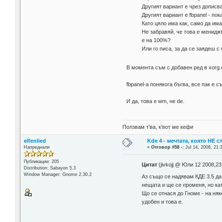
Другият вариант е чрез дописва
Другият вариант е fbpanel - пок
Като цяло има как, само да има
Не забравяй, че това е менидж
е на 100%?
Или го писа, за да се заядеш 
В момента съм с добавен ред в xorg.
fbpanel-a понякога бъгва, все пак е 
И да, това е wm, не de.
Ползвам т'ва, к'вот ме кефи
elfenlied
Kde 4 - мечтата, която НЕ 
Напреднали
«
Отговор #58 -:
Jul 14, 2008, 21:
Публикации: 205
Цитат
(jivkojj @ Юли 12 2008,23
Distribution: Sabayon 5.3
Window Manager: Gnome 2.30.2
Аз също се надявам КДЕ 3.5 да
нещата и ще се променя, но ка
Що се отнася до Гноме - на ня
удобен и това е.