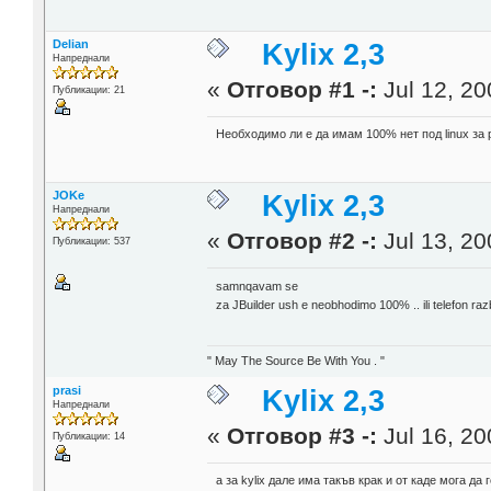
Delian
Kylix 2,3
Напреднали
«
Отговор #1 -:
Jul 12, 20
Публикации: 21
Необходимо ли е да имам 100% нет под linux за 
JOKe
Kylix 2,3
Напреднали
«
Отговор #2 -:
Jul 13, 20
Публикации: 537
samnqavam se
za JBuilder ush e neobhodimo 100% .. ili telefon r
" May The Source Be With You . "
prasi
Kylix 2,3
Напреднали
«
Отговор #3 -:
Jul 16, 20
Публикации: 14
а за kylix дале има такъв крак и от каде мога да 