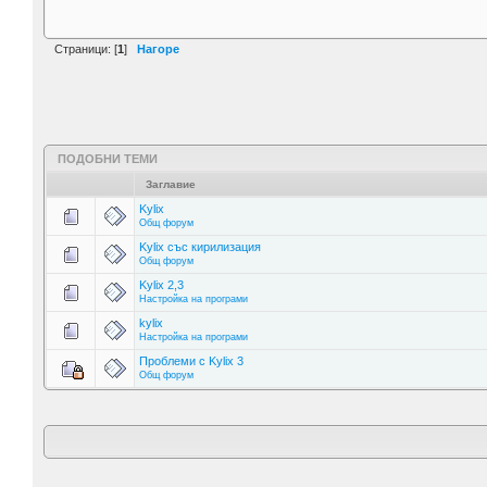
Страници: [
1
]
Нагоре
ПОДОБНИ ТЕМИ
Заглавие
Kylix
Общ форум
Kylix със кирилизация
Общ форум
Kylix 2,3
Настройка на програми
kylix
Настройка на програми
Проблеми с Kylix 3
Общ форум