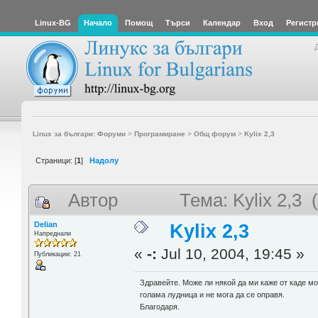
Linux-BG
Начало
Помощ
Търси
Календар
Вход
Регистр
Linux за българи: Форуми
>
Програмиране
>
Общ форум
>
Kylix 2,3
Страници: [
1
]
Надолу
Автор
Тема: Kylix 2,3
Delian
Kylix 2,3
Напреднали
«
-:
Jul 10, 2004, 19:45 »
Публикации: 21
Здравейте. Може ли някой да ми каже от каде мож
голама лудница и не мога да се оправя.
Благодаря.