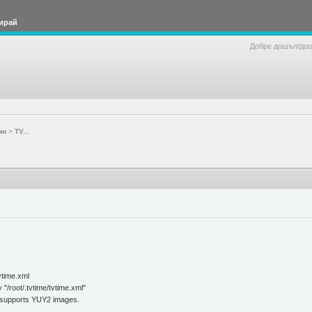
ирай
Добре дошъл/до
ми
>
TV...
vtime.xml
y "/root/.tvtime/tvtime.xml"
 supports YUY2 images.