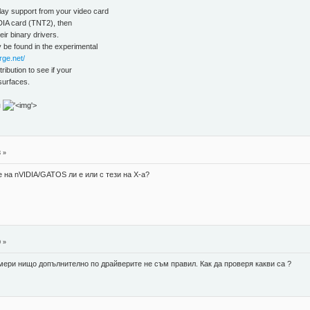
lay support from your video card
IDIA card (TNT2), then
heir binary drivers.
y be found in the experimental
rge.net/
ribution to see if your
surfaces.
я
'>
8 »
 на nVIDIA/GATOS ли е или с тези на X-a?
0 »
мери нищо допълнително по драйверите не съм правил. Как да проверя какви са ?