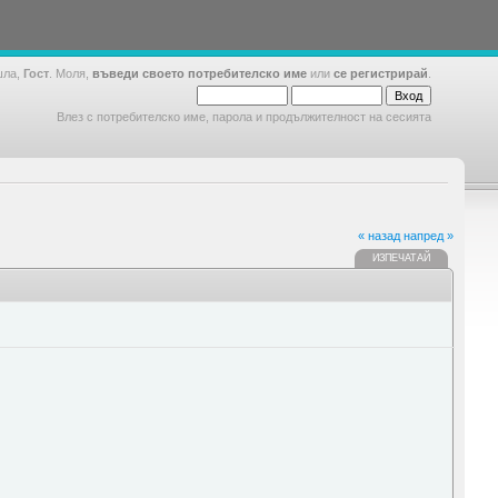
шла,
Гост
. Моля,
въведи своето потребителско име
или
се регистрирай
.
Влез с потребителско име, парола и продължителност на сесията
« назад
напред »
ИЗПЕЧАТАЙ