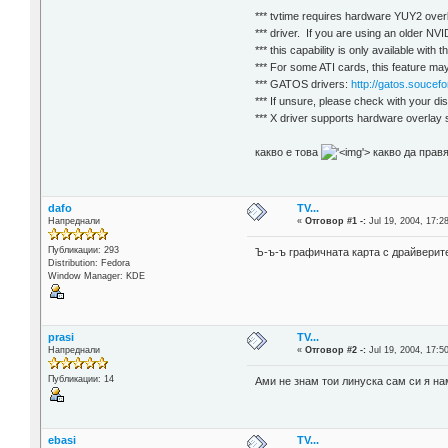
*** tvtime requires hardware YUY2 over
*** driver. If you are using an older NV
*** this capability is only available with t
*** For some ATI cards, this feature ma
*** GATOS drivers:
http://gatos.soucefo
*** If unsure, please check with your dist
*** X driver supports hardware overlay 
какво е това
'>
какво да прав
dafo
TV...
Напреднали
«
Отговор #1 -:
Jul 19, 2004, 17:2
Публикации: 293
Ъ-ъ-ъ графичната карта с драйверите
Distribution: Fedora
Window Manager: KDE
prasi
TV...
Напреднали
«
Отговор #2 -:
Jul 19, 2004, 17:5
Публикации: 14
Ами не знам тои линуска сам си я на
ebasi
TV...