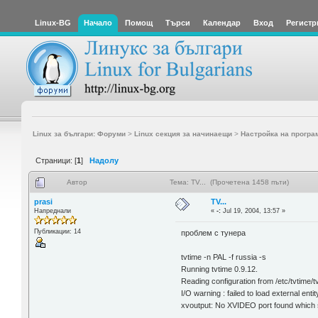
Linux-BG
Начало
Помощ
Търси
Календар
Вход
Регистр
Linux за българи: Форуми
>
Linux секция за начинаещи
>
Настройка на програ
Страници: [
1
]
Надолу
Автор
Тема: TV... (Прочетена 1458 пъти)
prasi
TV...
Напреднали
«
-:
Jul 19, 2004, 13:57 »
Публикации: 14
проблем с тунера
tvtime -n PAL -f russia -s
Running tvtime 0.9.12.
Reading configuration from /etc/tvtime/t
I/O warning : failed to load external entit
xvoutput: No XVIDEO port found which