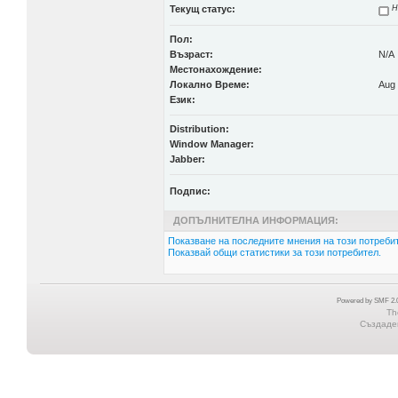
Текущ статус:
Н
Пол:
Възраст:
N/A
Местонахождение:
Локално Време:
Aug 
Език:
Distribution:
Window Manager:
Jabber:
Подпис:
ДОПЪЛНИТЕЛНА ИНФОРМАЦИЯ:
Показване на последните мнения на този потребит
Показвай общи статистики за този потребител.
Powered by SMF 2.0
Th
Създаден