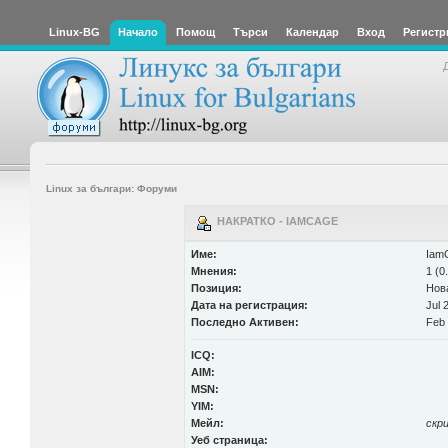
Linux-BG
Начало
Помощ
Търси
Календар
Вход
Регистр
Linux за българи: Форуми
НАКРАТКО - IAMCAGE
Име:
Iam
Мнения:
1 (0
Позиция:
Нов
Дата на регистрация:
Jul 
Последно Активен:
Feb 
ICQ:
AIM:
MSN:
YIM:
Мейл:
скр
Уеб страница: