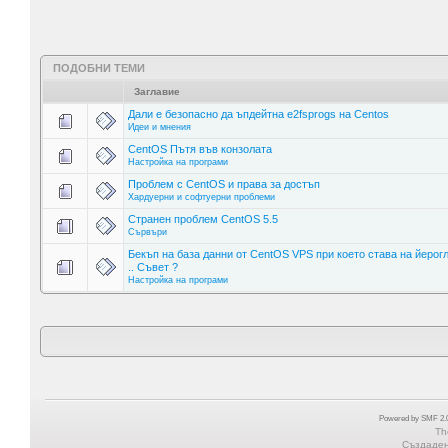
ПОДОБНИ ТЕМИ
Заглавие
Дали е безопасно да ъпдейтна e2fsprogs на Centos
Идеи и мнения
CentOS Пътя във конзолата
Настройка на програми
Проблем с CentOS и права за достъп
Хардуерни и софтуерни проблеми
Странен проблем CentOS 5.5
Сървъри
Бекъп на база данни от CentOS VPS при което става на йерог
.. Съвет ?
Настройка на програми
Powered by SMF 2.0
Th
Създадена