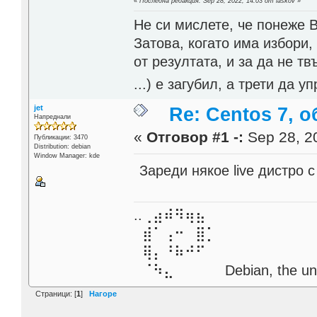
«
Последна редакция: Sep 28, 2022, 14:03 от laskov
»
Не си мислете, че понеже 
Затова, когато има избори,
от резултата, и за да не тв
...) е загубил, а трети да
jet
Re: Centos 7, 
Напреднали
«
Отговор #1 -:
Sep 28, 20
Публикации: 3470
Distribution: debian
Window Manager: kde
Зареди някое live дистро 
..⢀⣴⠾⠻⢶⣦⠀
⣾⠁⢠⠒⠀⣿⡁
⢿⡄⠘⠷⠚⠋
⠈⠳⣄⠀⠀⠀⠀ Debian, the unive
Страници: [
1
]
Нагоре