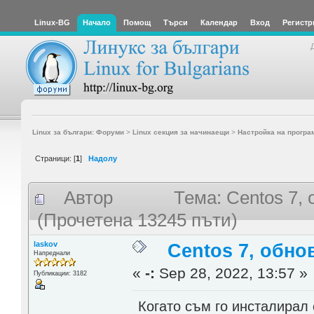
Linux-BG
Начало
Помощ
Търси
Календар
Вход
Регистр
Linux за българи: Форуми
>
Linux секция за начинаещи
>
Настройка на програ
Страници: [
1
]
Надолу
Автор
Тема: Centos 7, 
(Прочетена 13245 пъти)
laskov
Centos 7, обно
Напреднали
«
-:
Sep 28, 2022, 13:57 »
Публикации: 3182
Когато съм го инсталирал 