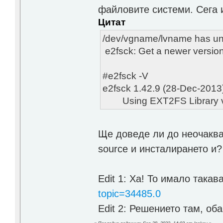
файловите системи. Сега 
Цитат
/dev/vgname/lvname has uns
e2fsck: Get a newer version
#e2fsck -V
e2fsck 1.42.9 (28-Dec-2013
Using EXT2FS Library ver
Ще доведе ли до неочаква
source и инсталирането и?
Edit 1: Ха! То имало такав
topic=34485.0
Edit 2: Решението там, об