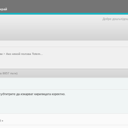
ирай
Добре дошъл/до
ми
>
Ако някой ползва Totem...
а 8857 пъти)
 субтитрите да изкарват кирилицата коректно.
2 »