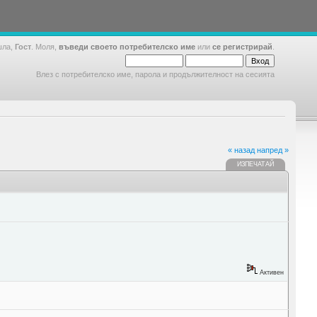
шла,
Гост
. Моля,
въведи своето потребителско име
или
се регистрирай
.
Влез с потребителско име, парола и продължителност на сесията
« назад
напред »
ИЗПЕЧАТАЙ
Активен