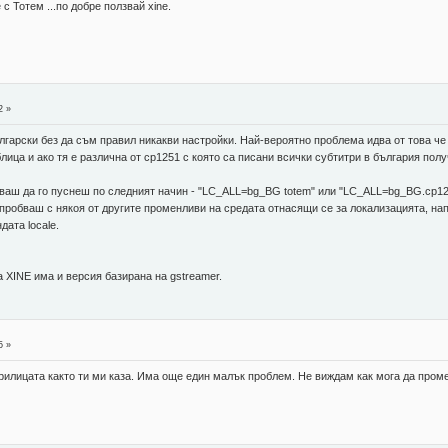
с Тотем ...по добре ползвай xine.
2 »
лгарски без да съм правил никакви настройки. Най-вероятно проблема идва от това че
лица и ако тя е различна от cp1251 с която са писани всички субтитри в българия п
аш да го пуснеш по следният начин - "LC_ALL=bg_BG totem" или "LC_ALL=bg_BG.cp1251
пробваш с някоя от другите променливи на средата отнасящи се за локализацията, н
ата locale.
 XINE има и версия базирана на gstreamer.
5 »
рилицата както ти ми каза. Има още един малък проблем. Не виждам как мога да пром