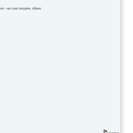
но - не съм сигурен, обаче.
Активен