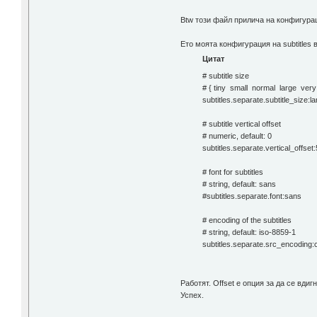
Btw този файл прилича на конфигурац
Ето моята конфигурация на subtitles 
Цитат
# subtitle size
# { tiny small normal large very 
subtitles.separate.subtitle_size:l
# subtitle vertical offset
# numeric, default: 0
subtitles.separate.vertical_offset
# font for subtitles
# string, default: sans
#subtitles.separate.font:sans
# encoding of the subtitles
# string, default: iso-8859-1
subtitles.separate.src_encoding
Работят. Offset е опция за да се вдиг
Успех.