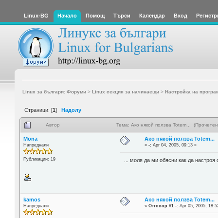
Linux-BG
Начало
Помощ
Търси
Календар
Вход
Регистр
Linux за българи: Форуми
>
Linux секция за начинаещи
>
Настройка на програ
Страници: [
1
]
Надолу
Автор
Тема: Ако някой ползва Totem... (Прочетен
Mona
Ако някой ползва Totem...
Напреднали
«
-:
Apr 04, 2005, 09:13 »
Публикации: 19
... моля да ми обясни как да настроя
kamos
Ако някой ползва Totem...
Напреднали
«
Отговор #1 -:
Apr 05, 2005, 18:5