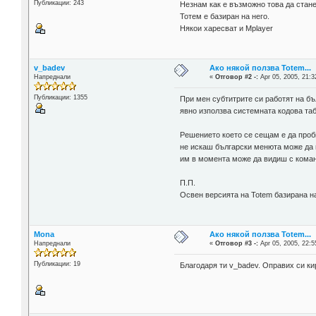
Публикации: 243
Незнам как е възможно това да стане 
Тотем е базиран на него.
Някои харесват и Mplayer
v_badev
Ако някой ползва Totem...
Напреднали
«
Отговор #2 -:
Apr 05, 2005, 21:3
Публикации: 1355
При мен субтитрите си работят на бъ
явно използва системната кодова таб
Решението което се сещам е да пробв
не искаш български менюта може да 
им в момента може да видиш с команд
П.П.
Освен версията на Totem базирана на
Mona
Ако някой ползва Totem...
Напреднали
«
Отговор #3 -:
Apr 05, 2005, 22:5
Публикации: 19
Благодаря ти v_badev. Оправих си ки