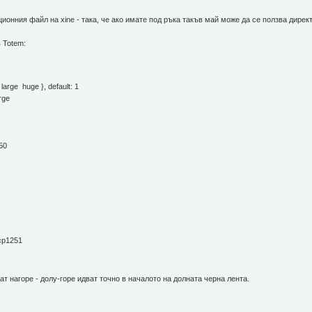
ионния файл на xine - така, че ако имате под ръка такъв май може да се ползва директ
в Totem:
large huge }, default: 1
arge
:50
:cp1251
нат нагоре - долу-горе идват точно в началото на долната черна лента.