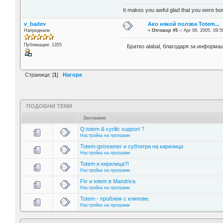
It makes you awful glad that you were bo
v_badev
Ако някой ползва Totem...
Напреднали
«
Отговор #5 -:
Apr 06, 2005, 09:5
Публикации: 1355
Братко alabal, благодаря за информа
Страници: [
1
]
Нагоре
ПОДОБНИ ТЕМИ
Заглавие
Q:totem & cyrilic support ?
Настройка на програми
Totem-gstreamer и субтитри на кирилица
Настройка на програми
Totem и кирилица?!
Настройка на програми
Flv и totem в Мandriva
Настройка на програми
Totem - проблем с клипове.
Настройка на програми