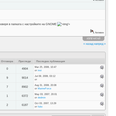
 проверя в папката с настройките на GNOME
'>
Активен
ИЗПЕЧАТАЙ
« назад
напред »
Отговора
Прегледи
Последна публикация
Mar 25, 2006, 10:47
0
4904
от
inst
Jul 09, 2006, 03:12
9
9014
от
Aug 31, 2006, 20:06
7
8902
от
MarineForce
May 03, 2007, 20:01
1
6372
от
dedmin
Oct 03, 2007, 13:29
2
6187
от
fubo