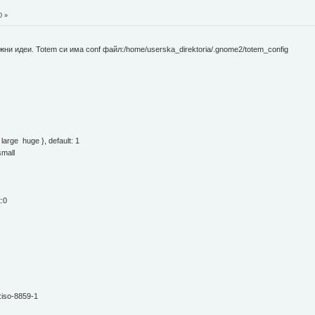
0 »
ни идеи. Totem си има conf файл:/home/userska_direktoria/.gnome2/totem_config
large huge }, default: 1
small
t:0
:iso-8859-1