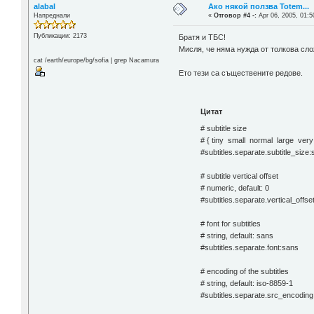
alabal
Ако някой ползва Totem...
Напреднали
«
Отговор #4 -:
Apr 06, 2005, 01:5
Публикации: 2173
Братя и ТБС!
Мисля, че няма нужда от толкова слож
cat /earth/europe/bg/sofia | grep Nacamura
Ето тези са съществените редове.
Цитат
# subtitle size
# { tiny small normal large very 
#subtitles.separate.subtitle_size:
# subtitle vertical offset
# numeric, default: 0
#subtitles.separate.vertical_offse
# font for subtitles
# string, default: sans
#subtitles.separate.font:sans
# encoding of the subtitles
# string, default: iso-8859-1
#subtitles.separate.src_encoding