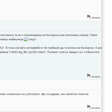
Активен
 системата ти не е локализирана на български или използваш уникод. Totem
олучаваш маймуница
'>
". В този случай и интерфейсът би трябвало да ти излезе на български. А ако
апример "LANG=bg_BG.cp1251 totem". Пълният списък заедно със стойностите
Активен
еням големината на субтитрите. Ще се радвам, ако някой ми помогне.
Активен