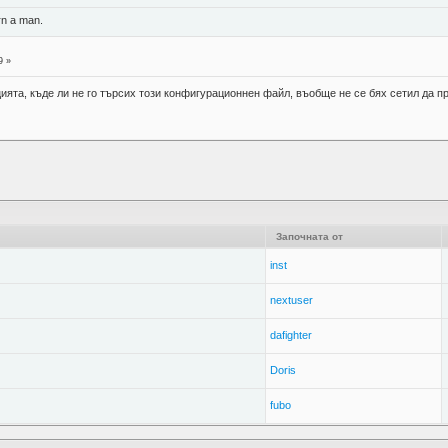
rn a man.
9 »
цията, къде ли не го търсих този конфигурационнен файл, въобще не се бях сетил да
Започната от
inst
nextuser
dafighter
Doris
fubo