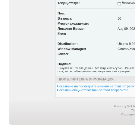
Текущ статус:
Неактиве
Пол:
Възраст:
30
Местонахождение:
Локално Време:
Aug 09, 202
Език:
Distribution:
Ubuntu 9.04
Window Manager:
Gnome/Xfc
Jabber:
Подпис:
Сънувах те - ти спа до мен, без гащи и без сутиен. Ръцете 
гъза, но се събуждам изпотен, изпразнен сам и уморен...
ДОПЪЛНИТЕЛНА ИНФОРМАЦИЯ:
Показване на последните мнения на този потребит
Показвай общи статистики за този потребител.
Powered by SMF 2.0
Th
Създадена