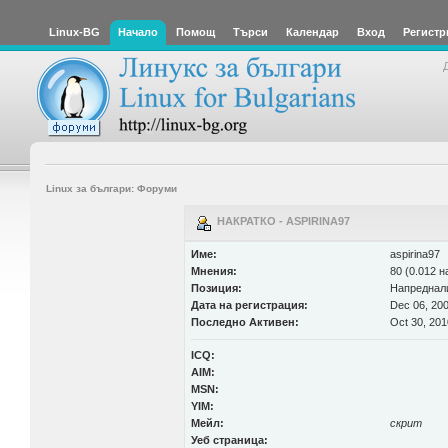
Linux-BG
Начало
Помощ
Търси
Календар
Вход
Регистр
Linux за българи: Форуми
НАКРАТКО - ASPIRINA97
Име:
aspirina97
Мнения:
80 (0.012 н
Позиция:
Напреднал
Дата на регистрация:
Dec 06, 200
Последно Активен:
Oct 30, 201
ICQ:
AIM:
MSN:
YIM:
Мейл:
скрит
Уеб страница: