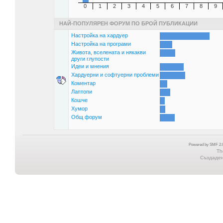
0
1
2
3
4
5
6
7
8
9
НАЙ-ПОПУЛЯРЕН ФОРУМ ПО БРОЙ ПУБЛИКАЦИИ
Настройка на хардуер
Настройка на програми
Живота, вселената и някакви
други глупости
Идеи и мнения
Хардуерни и софтуерни проблеми
Коментар
Лаптопи
Кошче
Хумор
Общ форум
Powered by SMF 2.0
Th
Създадена