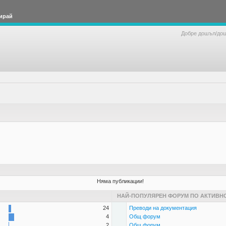
ирай
Добре дошъл/до
Няма публикации!
НАЙ-ПОПУЛЯРЕН ФОРУМ ПО АКТИВН
24
Преводи на документация
4
Общ форум
2
Общ форум