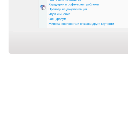
Хардуерни и софтуерни проблеми
Преводи на документация
Идеи и мнения
Общ форум
Живота, вселената и някакви други глупости