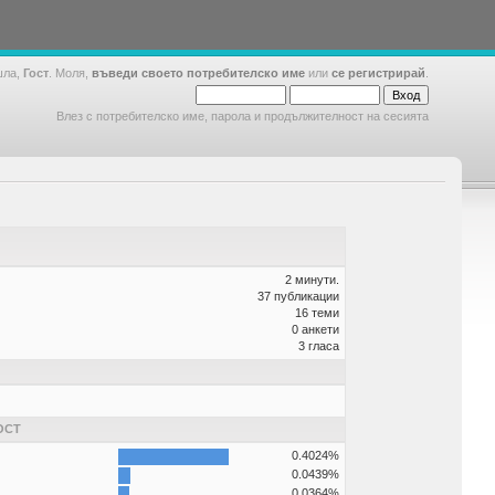
шла,
Гост
. Моля,
въведи своето потребителско име
или
се регистрирай
.
Влез с потребителско име, парола и продължителност на сесията
2 минути.
37 публикации
16 теми
0 анкети
3 гласа
ОСТ
0.4024%
0.0439%
0.0364%