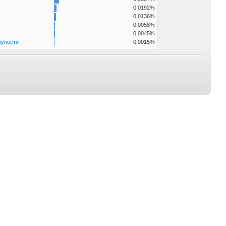
0.0192%
0.0136%
0.0058%
0.0045%
лупости
0.0015%