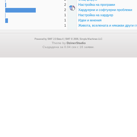
2
Настройка на програми
2
Хардуерни и софтуерни проблеми
1
Настройка на хардуер
1
Идеи и мнения
1
Живота, вселената и някакви други г
Powered by SMF 2.0 Beta 4
|
SMF © 2006, Simple Machines LLC
Theme by
DzinerStudio
Създадена за 0.04 сек с 16 заявки.