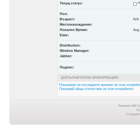
Текущ статус:
Н
Пол:
Възраст:
N/A
Местонахождение:
Локално Време:
Aug 
Език:
Distribution:
Window Manager:
Jabber:
Подпис:
ДОПЪЛНИТЕЛНА ИНФОРМАЦИЯ:
Показване на последните мнения на този потребит
Показвай общи статистики за този потребител.
Powered by SMF 2.0
Th
Създадена