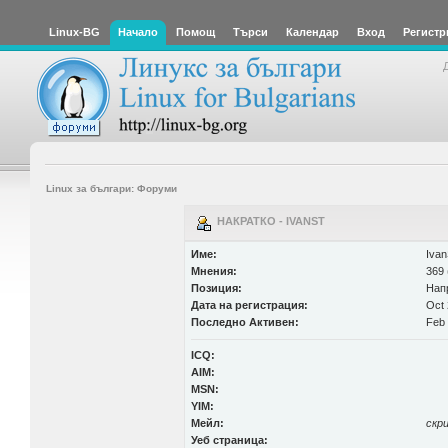
Linux-BG
Начало
Помощ
Търси
Календар
Вход
Регистр
Linux за българи: Форуми
НАКРАТКО - IVANST
Име:
Iva
Мнения:
369 
Позиция:
Нап
Дата на регистрация:
Oct 
Последно Активен:
Feb 
ICQ:
AIM:
MSN:
YIM:
Мейл:
скр
Уеб страница: