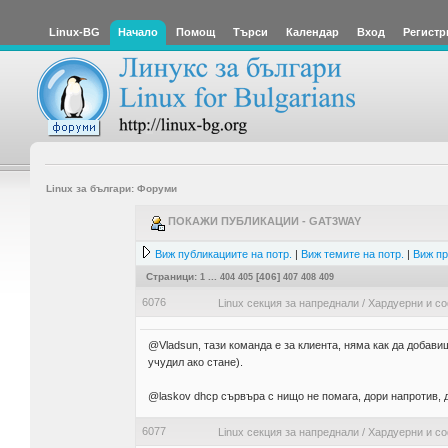
Linux-BG
Начало
Помощ
Търси
Календар
Вход
Регистр
Linux за българи: Форуми
ПОКАЖИ ПУБЛИКАЦИИ - GAT3WAY
Виж публикациите на потр.
|
Виж темите на потр.
|
Виж пр
Страници:
1
...
404
405
[
406
]
407
408
409
6076
Linux секция за напреднали
/
Хардуерни и с
@Vladsun, тази команда е за клиента, няма как да добави
учудил ако стане).
@laskov dhcp сървъра с нищо не помага, дори напротив,
6077
Linux секция за напреднали
/
Хардуерни и с