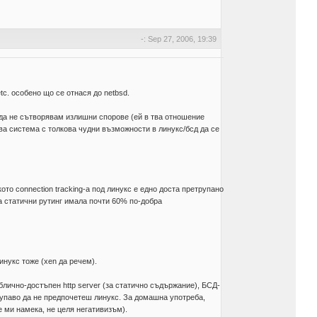
-: Sep 27, 2006, 19:39
c. особено що се отнася до netbsd.
 да не сътворявам излишни спорове (ей в тва отношение
ова система с толкова чудни възможности в линукс/бсд да се
то connection tracking-a под линукс е едно доста претрупано
а статични рутинг имала почти 60% по-добра
нукс тоже (xen да речем).
ублично-достъпен http server (за статично съдържание), БСД-
глупаво да не предпочетеш линукс. За домашна употреба,
 ми намека, не целя негативизъм).