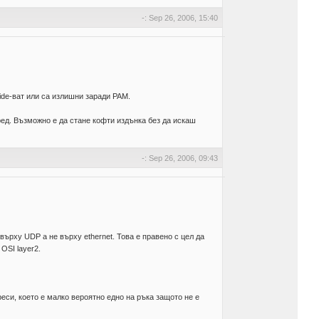
-: Sep 26, 2006, 15:40
ride-ват или са излишни заради PAM.
ред. Възможно е да стане кофти издънка без да искаш
-: Sep 26, 2006, 09:43
ърху UDP а не върху ethernet. Това е правено с цел да
OSI layer2.
реси, което е малко вероятно едно на ръка защото не е