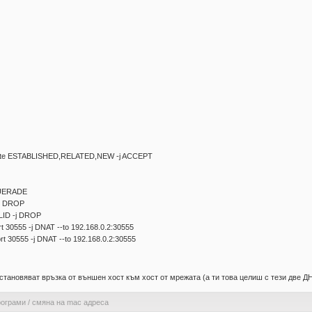
-state ESTABLISHED,RELATED,NEW -j ACCEPT
QUERADE
-j DROP
LID -j DROP
t 30555 -j DNAT --to 192.168.0.2:30555
t 30555 -j DNAT --to 192.168.0.2:30555
становяват връзка от външен хост към хост от мрежата (а ти това целиш с тези две Д
рограми
/
смяна на mac адреса