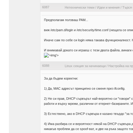
6087
Нетехнически теми
/
Идеи и мнения
/
Търся 
Предполагам ползваш PAM...
виж /etc/pam.d/login и /etc/security/time.conf (нещата се о
Иначе сам по себе си login няма такава функционалност. Н
И внимавай докато си играеш с тези двата файла..винаги 
'>
6088
Linux секция за начинаещи
/
Настройка на п
За да бъдем коректни:
1) Да, MAC адресът принципно се сменя през ifconfig.
2) Не си прав, DHCP сървърът най-вероятно си "говори" 
работи и върху мрежи, различни от етернет-базираните. Им
3) Естествено, ако в DHCP сървъра е казано твърдо "за то
4) Има разбира се и вероятност някой на DHCP сървъра да 
никакъв проблем да се spoof-ват, и две на ръка защото т