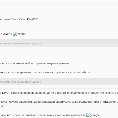
а тема "Dist/OS vs. Dist/OS"
в чуждите
'>
рограми
/
смяна на mac адреса
есно се спират/пускат/рестартират отделни демони.
шат пръстите и времето, така че щом им харесва си е тяхна работа.
рограми
/
смяна на mac адреса
 DHCP когато си решиш, да не би да ти е фатално нещо че не е станало точно когато с
nel level network autoconfig, да си зареждаш евентуално файловата система от отдал
.d
при теб, стига си оплаквал света, ами си виж инитскриптовете
'>