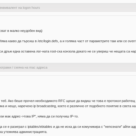
еквивалент на logon hours
писват в малко неудобен вид)
яма какво да търсиш в /etc/login.defs, а и голяма част от параметрите там или се over
си дръж една оставена лог-ната root-ска конзола докато не се увериш че нещата са на
рограми
/
смяна на mac адреса
с теб. Ако беше прочел необходимото RFC щеше да видиш че това е протокол работещ в
а и нещо, наречено ip broadcasting, което е различно от подобното понятие в света на 
зи мак адрес->това IP", няма да си получиш IP-то.
се е разиграл с iptables/ebtables и да не иска да си комуникира с "непознати" айпи ад
ова утежнява администрацията.