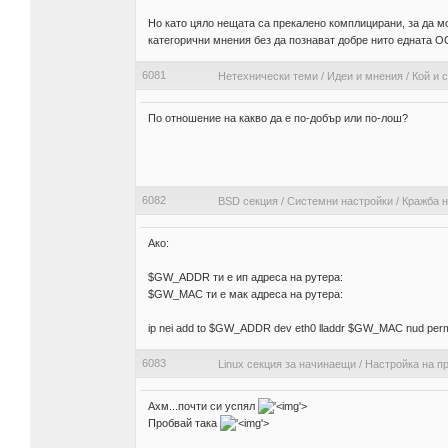
Но като цяло нещата са прекалено комплицирани, за да м
категорични мнения без да познават добре нито едната 
6081
Нетехнически теми
/
Идеи и мнения
/
Кой и 
По отношение на какво да е по-добър или по-лош?
6082
BSD секция
/
Системни настройки
/
Кражба н
Ако:
$GW_ADDR ти е ип адреса на рутера:
$GW_MAC ти е мак адреса на рутера:
ip nei add to $GW_ADDR dev eth0 lladdr $GW_MAC nud per
6083
Linux секция за начинаещи
/
Настройка на п
Ахм...почти си успял
'>
Пробвай така
'>