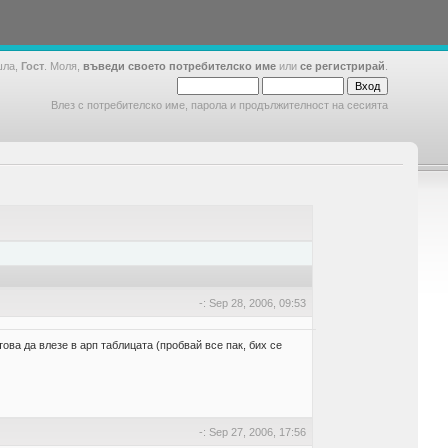
шла,
Гост
. Моля,
въведи своето потребителско име
или
се регистрирай
.
Влез с потребителско име, парола и продължителност на сесията
-: Sep 28, 2006, 09:53
ова да влезе в арп таблицата (пробвай все пак, бих се
-: Sep 27, 2006, 17:56