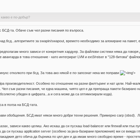
с какво е по-добър?
с БСД-та. Обаче съм чел разни писания по въпроса.
д бсд...алгоритмите за swapin/swapout, времето необходимо за алокиране на памет, et
Предполагам много зависи от конкретния хардуер. За файлови системи няма да говоря
е авангарда в това отношение - като интегрират LVM и ext3/reiser в "128-битова" файл
линукс отколкото при бсд. За това ако някой е по-запознат нека ме поправи
'>
бра производителност. Особено по отношение на разни филтъринг и нат цели. Най-малко
. Чел съм разни писания, че една машина, чиято цел е да препраща пакети базирано н
бсолютно убеден в цифрата...а и сега може да са оптимизирали кода).
са в полза на БСД-тата.
рави обобщения. БСД имат някои много добри техни решения. Примерно carp (obsd). Ли
азах, зависи какво целиш. Ако искаш да си пускаш load-balancer или firewall или пък п
да си пускаш application server (особено за java-базирани приложения) ми се вижда 
акаджия дето обича да бърника по цял ден и да имам много свободно време - простете