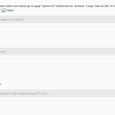
оже човек като мене да ти даде "цялостно" компетентно мнение. Също така не бих те 
ОС
'>
с какво е по-добър?
а gw
m
рограми
/
Nat и машина под ХР с dc++