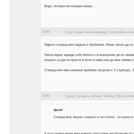
Bogo, интересна позиция имаш...
6089
Linux секция за начинаещи
/
Настройка на х
Ядрото според мен надали е проблема. Може лесно да се пр
Напоследък заради собственото си малоумие да се занима
нещата са доста прости и ясни и няма как да има такива
Според мен има някакъв проблем свързан с X сървъра...
6090
Хумор, сатира и забава
/
Хумор
/
Microsoft 
Цитат
Според мен линукс хлапето е по-готино , по-умно и 
А пък според мене има повече сексуални дисфункции от 