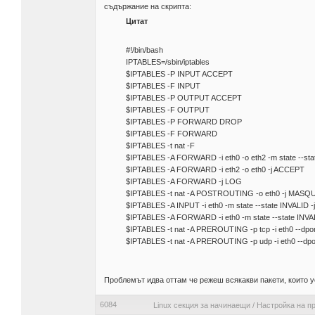
съдържание на скрипта:
Цитат
#!/bin/bash
IPTABLES=/sbin/iptables
$IPTABLES -P INPUT ACCEPT
$IPTABLES -F INPUT
$IPTABLES -P OUTPUT ACCEPT
$IPTABLES -F OUTPUT
$IPTABLES -P FORWARD DROP
$IPTABLES -F FORWARD
$IPTABLES -t nat -F
$IPTABLES -A FORWARD -i eth0 -o eth2 -m state -
$IPTABLES -A FORWARD -i eth2 -o eth0 -j ACCEPT
$IPTABLES -A FORWARD -j LOG
$IPTABLES -t nat -A POSTROUTING -o eth0 -j MAS
$IPTABLES -A INPUT -i eth0 -m state --state INVALID 
$IPTABLES -A FORWARD -i eth0 -m state --state INVA
$IPTABLES -t nat -A PREROUTING -p tcp -i eth0 --dpor
$IPTABLES -t nat -A PREROUTING -p udp -i eth0 --dpor
Проблемът идва оттам че режеш всякакви пакети, които у
6084
Linux секция за начинаещи
/
Настройка на п