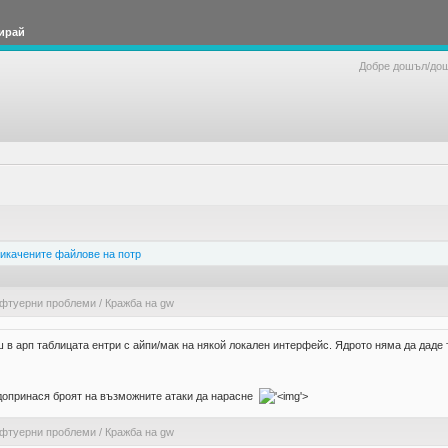
ирай
Добре дошъл/до
икачените файлове на потр
офтуерни проблеми
/
Кражба на gw
ш в арп таблицата ентри с айпи/мак на някой локален интерфейс. Ядрото няма да даде т
 допринася броят на възможните атаки да нарасне
'>
офтуерни проблеми
/
Кражба на gw