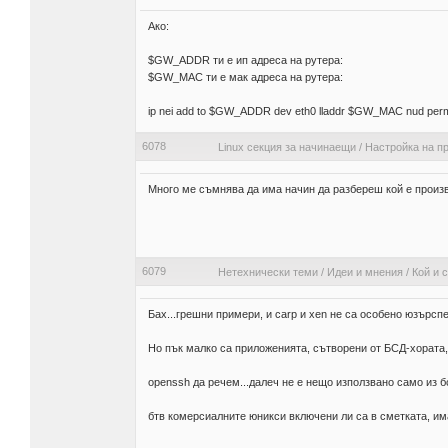
Ако:
$GW_ADDR ти е ип адреса на рутера:
$GW_MAC ти е мак адреса на рутера:
ip nei add to $GW_ADDR dev eth0 lladdr $GW_MAC nud per
6078
Linux секция за начинаещи
/
Настройка на п
Много ме съмнява да има начин да разбереш кой е произв
6079
Нетехнически теми
/
Идеи и мнения
/
Кой и 
Бах...грешни примери, и carp и xen не са особено юзърсп
Но пък малко са приложенията, сътворени от БСД-хората, к
openssh да речем...далеч не е нещо използвано само из 
бтв комерсиалните юникси включени ли са в сметката, им