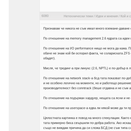
6080
Нетехнически теми
/
Идеи и мнения
/
Кой и 
Признавам че никога не съм имал много вземане-даване 
По отношение на memory management 2.6 ядрата са идеи на
По отношение на I/O performance нищо не мога да кажа. 
обаче не знам кой би оспорил факта, че солариската ZFS 
обадят).
Мисля, че трединг-а при линукс (2.6, NPTL) е по-добър в 
По отношение на network stack-a бсд-тата показват по-до
и не особено логично на моменти, но и работещо решение
производителност без conntrack (беше отдавна и не съм а
По отношение на подържан хардуер, нещата са ясни и не 
По отношение на userspace-a едва ли някой може да ти п
Цялостната картинка е повод на много спекулации. Както к
тата примерно биха свършили по-добра работа. Ако искаш 
също не виждам причина да си сложа БСД (не съм типа сл