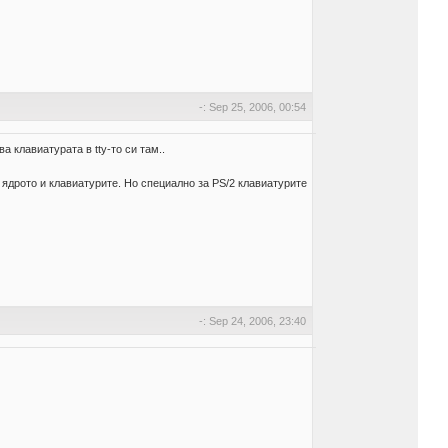
-: Sep 25, 2006, 00:54
а клавиатурата в tty-то си там..
ядрото и клавиатурите. Но специално за PS/2 клавиатурите
-: Sep 24, 2006, 23:40