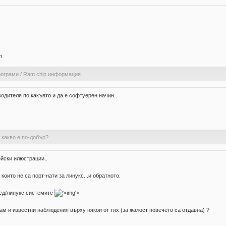
m
рограми
/
Ram chip информация
одителя по какъвто и да е софтуерен начин..
с какво е по-добър?
ейски илюстрации..
оито не са порт-нати за линукс...и обратното.
бсд/линукс системите
'>
ам и известни наблюдения върху някои от тях (за жалост повечето са отдавна) ?