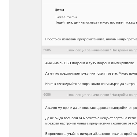
Цитат
Е-ееее, ти пък ...
Недей така, де - напоследък много постове пускаш н
Просто си изказвам предпочитанията, нямам нищо проти
6085
Linux секция за начинаещи
/
Настройка на п
Ами има си BSD-подобни и sysV-подобни инитскриптове.
Аз лично предпочитам sysv инит скриптовете. Много по-л
Но пък слакаджийте са хора, които не ги мързи да си тро
6086
Linux секция за начинаещи
/
Настройка на п
А какво му пречи да си поискаш адреса и настройките през
Да не би да boot-ваш от мрежата с нещо от сорта на ker
мрежови настройки минава преди всички скриптове от rcX
В противен случай не виждам абсолютно никакъв проблем 