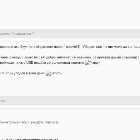
ардуер
/
Клавиатура ?
овери ако буут-не в single-user mode (runlevel 1)..Убеден съм че ще може да си ползв
вам с неща с които не съм добре запознат, се натъкнах на приятни драми свързани с 
 проблеми...виж с USB нещата се усложняват приятно
'>
95% съм убеден в това даже
'>
news
по-интелигентно от уиндоус хлапето.
сорта на преждевременна еякулация.