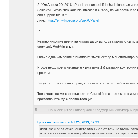
2. "On August 20, 2018 cPanel announced[11] it had signed an agre
SolusVM). While Nick sold his interest in cPanel, he will continue 
and support focus."
Линк:
https://en.wikipedia.org/wiki/CPanel
-=-
Реално никой не пречи на никого да си използва каквото си иск
форк де), WebMin и т.н.
Обаче една компания е видяла възможност да монополизира па
И още нещо което не знаете - има поне 2 български контролни п
проекти.
Линукс е толкова напреднал, че всичко което ви трябва го има в
Това което не ми харесваше във Cpanel беше, че нямаше деинс
премахването му е преинсталация.
5
Linux секция за напреднали
/
Хардуерни и софтуерни пр
Цитат на: remotexx в Jul 25, 2019, 02:23
извинявам се за отклонението ама никое от тези не върши работ
и оттам на сетне си е моя работа дали ще е по стандарт или не