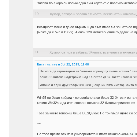
Затова по-скоро си вземи една сим карта със повечко мегабай
10
Хумор, сатира и забава
/
Живота, вселената и някакви 
Всъщност може и да се бъркам и да съм имал SX защото се яд
(може да е бил и DX2?), А онзи 120 мегахерцовия го дадох на п
11
Хумор, сатира и забава
/
Живота, вселената и някакви 
Цитат на: ray в Jul 22, 2019, 11:08
Не мога да гарантирам за "някаква горе-долу пълна истина " за
беше 32-битова надстройка над 16-битов ДОС. Тоест някакъв "
Имаше и един друг графичен шел (нещо ми бяга името), които 
Win95 си беше хибрид - но userland-a си беше 32 битов и изпъ
качиш Win32s и да изпълняваш някакви 32 битови приложения.
Това за което говориш беше DESQview. Но той умря щото си ост
-=-
По това време бях във университета и имах някакъв 486DX4 100