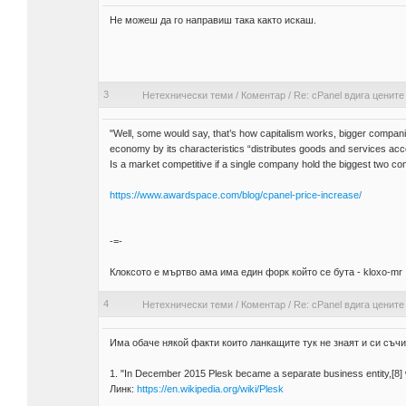
Не можеш да го направиш така както искаш.
3
Нетехнически теми
/
Коментар
/
Re: cPanel вдига цените
"Well, some would say, that’s how capitalism works, bigger compani
economy by its characteristics “distributes goods and services acc
Is a market competitive if a single company hold the biggest two com
https://www.awardspace.com/blog/cpanel-price-increase/
-=-
Клоксото е мъртво ама има един форк който се бута - kloxo-mr
4
Нетехнически теми
/
Коментар
/
Re: cPanel вдига цените
Има обаче някой факти които ланкащите тук не знаят и си съч
1. "In December 2015 Plesk became a separate business entity,[8] 
Линк:
https://en.wikipedia.org/wiki/Plesk