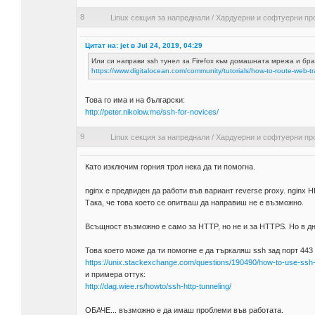
8
Linux секция за напреднали
/
Хардуерни и софтуерни пр
Цитат на: jet в Jul 24, 2019, 04:29
Или си направи ssh тунел за Firefox към домашната мрежа и бра
https://www.digitalocean.com/community/tutorials/how-to-route-web-tra
Това го има и на български:
http://peter.nikolow.me/ssh-for-novices/
9
Linux секция за напреднали
/
Хардуерни и софтуерни пр
Като изключим горния трол нека да ти помогна.
nginx е предвиден да работи във вариант reverse proxy. nginx Н
Така, че това което се опитваш да направиш не е възможно.
Всъщност възможно е само за HTTP, но не и за HTTPS. Но в д
Това което може да ти помогне е да търкаляш ssh зад порт 443 
https://unix.stackexchange.com/questions/190490/how-to-use-ssh-o
и примера оттук:
http://dag.wiee.rs/howto/ssh-http-tunneling/
ОБАЧЕ... възможно е да имаш проблеми във работата.