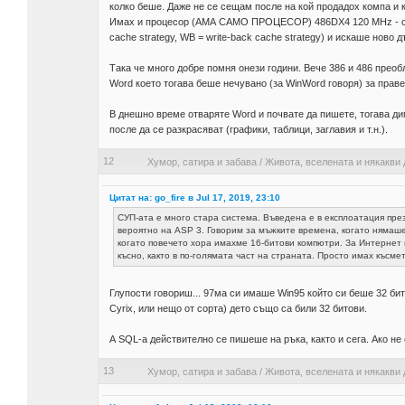
колко беше. Даже не се сещам после на кой продадох компа и к
Имах и процесор (АМА САМО ПРОЦЕСОР) 486DX4 120 MHz - обач
cache strategy, WB = write-back cache strategy) и искаше ново д
Така че много добре помня онези години. Вече 386 и 486 пре
Word което тогава беше нечувано (за WinWord говоря) за прав
В днешно време отваряте Word и почвате да пишете, тогава д
после да се разкрасяват (графики, таблици, заглавия и т.н.).
12
Хумор, сатира и забава
/
Живота, вселената и някакви 
Цитат на: go_fire в Jul 17, 2019, 23:10
СУП-ата е много стара система. Въведена е в експлоатация през 
вероятно на ASP 3. Говорим за мъжките времена, когато нямаше
когато повечето хора имахме 16-битови компютри. За Интернет щя
късно, както в по-голямата част на страната. Просто имах късмет
Глупости говориш... 97ма си имаше Win95 който си беше 32 бито
Cyrix, или нещо от сорта) дето също са били 32 битови.
А SQL-а действително се пишеше на ръка, както и сега. Ако н
13
Хумор, сатира и забава
/
Живота, вселената и някакви 