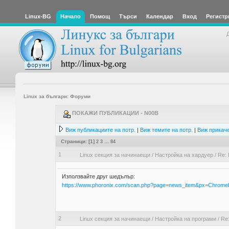
Linux-BG
Начало
Помощ
Търси
Календар
Вход
Регистр
Linux за българи: Форуми
ПОКАЖИ ПУБЛИКАЦИИ - N00B
Виж публикациите на потр.
|
Виж темите на потр.
|
Виж прикаче
Страници: [
1
]
2
3
...
84
1
Linux секция за начинаещи
/
Настройка на хардуер
/
Re: 
Използвайте друг шедълър:
https://www.phoronix.com/scan.php?page=news_item&px=Chrome
2
Linux секция за начинаещи
/
Настройка на програми
/
Re: