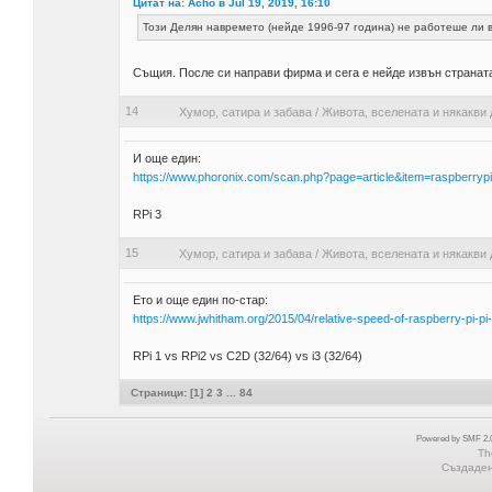
Цитат на: Acho в Jul 19, 2019, 16:10
Този Делян навремето (нейде 1996-97 година) не работеше ли 
Същия. После си направи фирма и сега е нейде извън страната
14
Хумор, сатира и забава
/
Живота, вселената и някакви 
И още един:
https://www.phoronix.com/scan.php?page=article&item=raspberry
RPi 3
15
Хумор, сатира и забава
/
Живота, вселената и някакви 
Ето и още един по-стар:
https://www.jwhitham.org/2015/04/relative-speed-of-raspberry-pi-pi
RPi 1 vs RPi2 vs C2D (32/64) vs i3 (32/64)
Страници: [
1
]
2
3
...
84
Powered by SMF 2.0
Th
Създадена