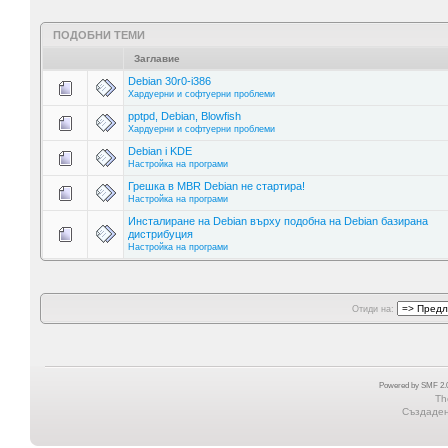
ПОДОБНИ ТЕМИ
Заглавие
Debian 30r0-i386
Хардуерни и софтуерни проблеми
pptpd, Debian, Blowfish
Хардуерни и софтуерни проблеми
Debian i KDE
Настройка на програми
Грешка в MBR Debian не стартира!
Настройка на програми
Инсталиране на Debian върху подобна на Debian базирана
дистрибуция
Настройка на програми
Отиди на:
Powered by SMF 2.0
Th
Създадена