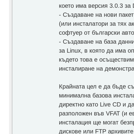
което има версия 3.0.3 за
- Създаване на нови пакет
(или инсталатори за тях а
софтуер от български автор
- Създаване на база данн
за Linux, в която да има 
където това е осъществим
инсталиране на демонстра
Крайната цел е да бъде съ
минимална базова инстала
директно като Live CD и д
разположен във VFAT (и е
инсталация ще могат безп
дискове или FTP архивите 