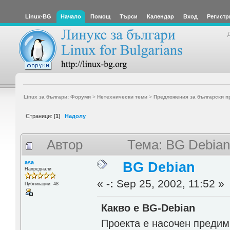
Linux-BG
Начало
Помощ
Търси
Календар
Вход
Регистр
Linux за българи: Форуми
>
Нетехнически теми
>
Предложения за български п
Страници: [
1
]
Надолу
Автор
Тема: BG Debian
asa
BG Debian
Напреднали
«
-:
Sep 25, 2002, 11:52 »
Публикации: 48
Какво е BG-Debian
Проекта е насочен предим