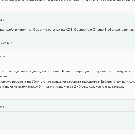
41 »
ан работи коректно. Само, че останах на KDE. Сравнено с Gnome 3.14 е доста по изпи
 User13
»
56 »
рите за видеото са една идея по-нови. Не ми се вярва да е от драйверите. xorg-server
иска.
имерно версията на Убунту отговаряща на версията на ядрото в Дебиан и там всичко 
и звука на всеки между 3 - 4 минути засича за 2 - 3 секунди, което е дразнещо.
05 »