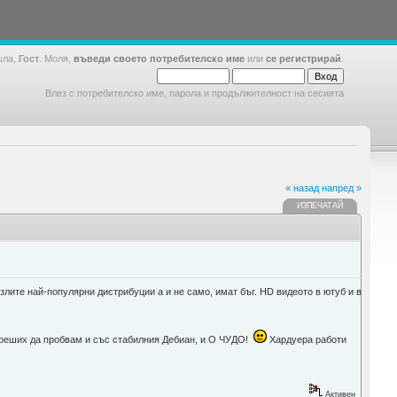
шла,
Гост
. Моля,
въведи своето потребителско име
или
се регистрирай
.
Влез с потребителско име, парола и продължителност на сесията
« назад
напред »
ИЗПЕЧАТАЙ
злите най-популярни дистрибуции а и не само, имат бъг. HD видеото в ютуб и в
 реших да пробвам и със стабилния Дебиан, и О ЧУДО!
Хардуера работи
Активен