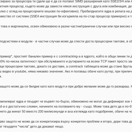
зирано за процесора ти (дали ще е да се ползват SIMD разширения като SSE2/3/4 или 
ретния процесор, където може да замести някоя инструкция с друга или комбинация, дет
но с оглед на процесорните кешове по-ефективно). Пребилднатите ядра в репата на д
ожество от системи (SSE4 инструкция би изгърмяла на по-стар процесор примерно) и т
 това е маргинална, освен обикновено в разни частни/гранични случаи или при високо 
подсистеми и модули - в частни случаи може да спести доста процесорни тактове, в 
ример", простият банален пример е с conntracking-а в ядрото, който в общи линии ти дав
% по-ниска латентност при обслужването и рутирането на всеки TCP пакет просто защ
тици процесорни тактове, докато се достави, а conntrack таблицата може да стане бру
 видео в youtube, няма никакво значение. Ако я ползваш обаче като рутер, при прили
м.
защото може да се билдне като като модул и при добро желание може да го разкараш. 
компилират ядра и твърдят че вървят по-бързо, обикновено не могат да дефинират кое 
nd-а е достатъчно сложен, начините на ползването му - също. Може това дето да е по
ето да минат 50 вместо 200 милисекунди и аха изглежда като подобрение, обаче на ч
рво защото не може да се конкретизира върху конкретен проблем и второ, дори това да
т твърдите "числа" дето да докажат нещо.