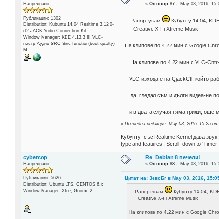
Напреднали
«
Отговор #7 -:
May 03, 2016, 15:
Публикации: 1302
Рапортувам
Кубунту 14.04, KDE
Distribution: Kubuntu 14.04 Realtime 3.12.0-
Creative X-Fi Xtreme Music
rt2 JACK Audio Connection Kit
Window Manager: KDE 4.13.3 !!! VLC-
настр-Аудио-SRC-Sinc function(best quality)
На клипове по 4.22 мин с Google Ch
М
На клипове по 4.22 мин с VLC-Cntr
VLC-изхода е на QjackCtl, който ра
да, гледал съм и дълги видеа-не по
и в двата случая няма грижи, още м
«
Последна редакция: May 03, 2016, 15:25 о
Кубунту със Realtime Kernel дава звук
type and features’, Scroll down to ‘Timer
cybercop
Re: Debian 8 печели!
Напреднали
«
Отговор #8 -:
May 03, 2016, 15:
Цитат на: ЗевсБг в May 03, 2016, 15:0
Публикации: 5626
Distribution: Ubuntu LTS, CENTOS 6.x
Window Manager: Xfce, Gnome 2
Рапортувам
Кубунту 14.04, KDE
Creative X-Fi Xtreme Music
На клипове по 4.22 мин с Google Ch