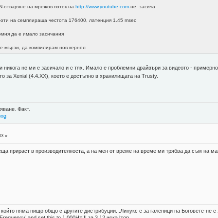
N-отваряне на мрежов поток на
http://www.youtube.com-
не засича
боти на семплираща честота 176400, латенция 1.45 msec
омня да е имало засичания
е мързи, да компилирам нов кернел
и никога не ми е засичало и с тях. Имало е проблемни драйвъри за видеото - примерно,
 за Xenial (4.4.ХХ), което е достъпно в хранилищата на Trusty.
яване. Факт.
png
33 »
ща прираст в производителноста, а на мен от време на време ми трябва да съм на ма
, който няма нищо общо с другите дистрибуции...Линукс е за галеници на Боговете-не 
 Frequency’ and set this to 1,000Hz!!! за 3.12 иска lzop