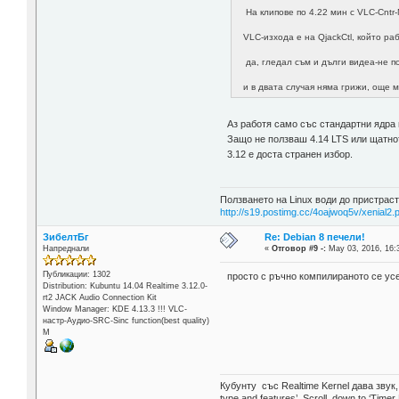
На клипове по 4.22 мин с VLC-Cntr-
VLC-изхода е на QjackCtl, който ра
да, гледал съм и дълги видеа-не п
и в двата случая няма грижи, още м
Аз работя само със стандартни ядра 
Защо не ползваш 4.14 LTS или щатното
3.12 е доста странен избор.
Ползването на Linux води до пристраст
http://s19.postimg.cc/4oajwoq5v/xenial2.
ЗибелтБг
Re: Debian 8 печели!
Напреднали
«
Отговор #9 -:
May 03, 2016, 16:
Публикации: 1302
просто с ръчно компилираното се усе
Distribution: Kubuntu 14.04 Realtime 3.12.0-
rt2 JACK Audio Connection Kit
Window Manager: KDE 4.13.3 !!! VLC-
настр-Аудио-SRC-Sinc function(best quality)
М
Кубунту със Realtime Kernel дава звук
type and features’, Scroll down to ‘Timer