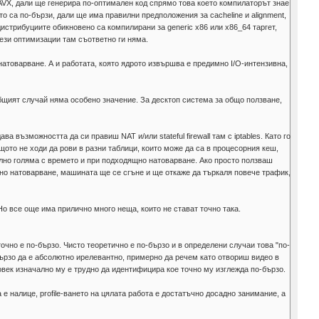
AVX, дали ще генерира по-оптимален код спрямо това което компилаторът знае
о са по-бързи, дали ще има правилни предположения за cacheline и alignment,
истрибуциите обикновено са компилирани за generic x86 или x86_64 таргет,
ези оптимизации там съответно ги няма.
натоварване. А и работата, която ядрото извършва е предимно I/O-интензивна,
общият случай няма особено значение. За десктоп система за общо ползване,
а възможността да си правиш NAT и/или stateful firewall там с iptables. Като го
ото не ходи да рови в разни таблици, които може да са в процесорния кеш,
тално голяма с времето и при подходящно натоварване. Ако просто ползваш
чно натоварване, машината ще се сгъне и ще откаже да търкаля повече трафик,
Но все още има прилично много неща, които не стават точно така.
точно е по-бързо. Чисто теоретично е по-бързо и в определени случаи това "по-
-бързо да е абсолютно ирелевантно, примерно да речем като отвориш видео в
овек изначално му е трудно да идентифицира кое точно му изглежда по-бързо.
 е налице, profile-ването на цялата работа е достатъчно досадно занимание, а