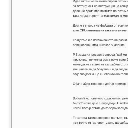
Идва оттам че го компилираш оптими
за латентност на инструкции на конк
дали ще достъпва паметта по-оптимал
така че да вървят на максимално мн
Друг е въпроса че файдата от всичко
а не CPU-интензивна така или иначе.
Същото е и с изключването на разни 
обикновено няма никакво значение.
P.S за да изпреваря въпроса "дай ми п
изключиш, печелиш одма поне едни 50
може да не са, ако не са, хабиш сто
машината за да браузваш и да гледаш
отделно jitter-а ще е неприлично голя
Обаче айде това не е добър пример, 
Bottom line: повечето хора които пре
бързо" може да е с порядъци. Userla
някой плеър оттам до възпроизвеждан
Те затова такива спорове са тъпи, пъ
пък точно оттам евентуално ще дойда