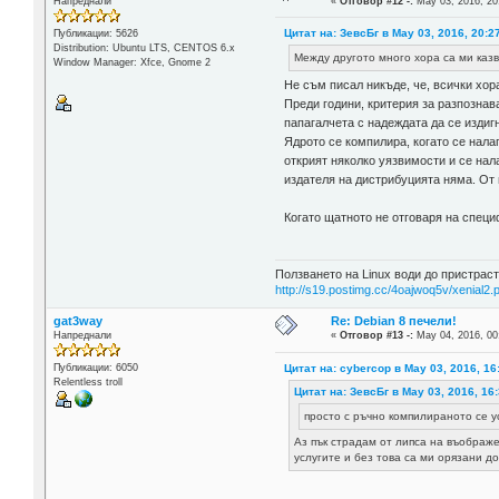
Напреднали
«
Отговор #12 -:
May 03, 2016, 20
Цитат на: ЗевсБг в May 03, 2016, 20:2
Публикации: 5626
Distribution: Ubuntu LTS, CENTOS 6.x
Между другото много хора са ми казв
Window Manager: Xfce, Gnome 2
Не съм писал никъде, че, всички хор
Преди години, критерия за разпознав
папагалчета с надеждата да се издигн
Ядрото се компилира, когато се нала
открият няколко уязвимости и се нал
издателя на дистрибуцията няма. От 
Когато щатното не отговаря на специ
Ползването на Linux води до пристраст
http://s19.postimg.cc/4oajwoq5v/xenial2.
gat3way
Re: Debian 8 печели!
Напреднали
«
Отговор #13 -:
May 04, 2016, 00
Цитат на: cybercop в May 03, 2016, 16
Публикации: 6050
Relentless troll
Цитат на: ЗевсБг в May 03, 2016, 16
просто с ръчно компилираното се у
Аз пък страдам от липса на въображе
услугите и без това са ми орязани до