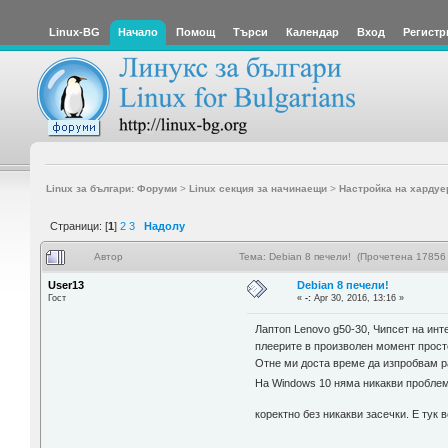
Linux-BG
Начало
Помощ
Търси
Календар
Вход
Регистр
Linux за българи: Форуми
>
Linux секция за начинаещи
>
Настройка на хардуе
Страници: [
1
]
2
3
Надолу
Автор
Тема: Debian 8 печели! (Прочетена 17856 
User13
Debian 8 печели!
Гост
«
-:
Apr 30, 2016, 13:16 »
Лаптоп Lenovo g50-30, Чипсет на инт
плеерите в произволен момент просто
Отне ми доста време да изпробвам р
На Windows 10 няма никакви проблем
коректно без никакви засечки. Е тук