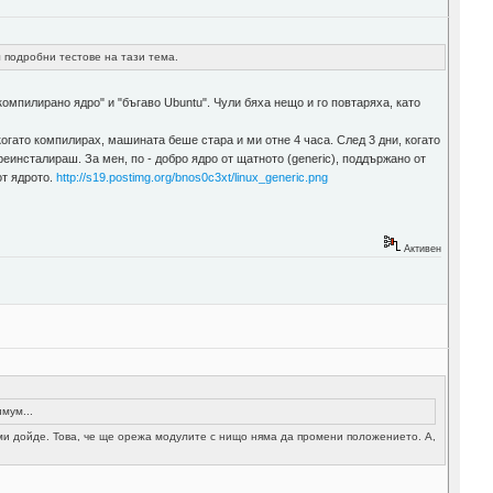
л подробни тестове на тази тема.
компилирано ядро" и "бъгаво Ubuntu". Чули бяха нещо и го повтаряха, като
огато компилирах, машината беше стара и ми отне 4 часа. След 3 дни, когато
еинсталираш. За мен, по - добро ядро от щатното (generic), поддържано от
от ядрото.
http://s19.postimg.org/bnos0c3xt/linux_generic.png
Активен
мум...
 ми дойде. Това, че ще орежа модулите с нищо няма да промени положението. А,