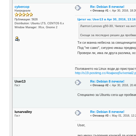
cybercop
Re: Debian 8 печели!
Напреднали
«
Отговор #1 -:
Apr 30, 2016, 18:2
Цитат на: User13 в Apr 30, 2016, 13:16
Публикации: 5626
Distribution: Ubuntu LTS, CENTOS 6.x
Лаптоп Lenovo g50-30, Чипсет на инт
Window Manager: Xfce, Gnome 2
Снощи за последно реших да пробвам
Ти си манна небесна за свещениците.
Под "не само", сигурно имаш предвид
Провери ли, има ли друга разлика, о
Ползването на Linux води до пристраст
http://s19.postimg.cc/4oajwoq5v/xenial2.
User13
Re: Debian 8 печели!
Гост
«
Отговор #2 -:
Apr 30, 2016, 20:4
Специално за Ubuntu сега ще пробвам с
lunarvalley
Re: Debian 8 печели!
Гост
«
Отговор #3 -:
May 01, 2016, 12:
User,
ако имаш търпения изчакай да излезе S