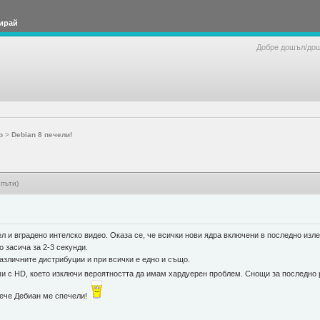
ирай
Добре дошъл/до
р
>
Debian 8 печели!
пъти)
ел и вградено интелско видео. Оказа се, че всички нови ядра включени в последно изле
 засича за 2-3 секунди.
азличните дистрибуции и при всички е едно и също.
и с HD, което изключи вероятността да имам хардуерен проблем. Снощи за последно
 вече Дебиан ме спечели!