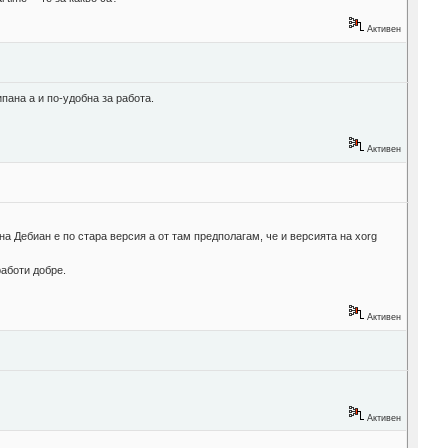
Активен
пана а и по-удобна за работа.
Активен
 на Дебиан е по стара версия а от там предполагам, че и версията на xorg
работи добре.
Активен
Активен