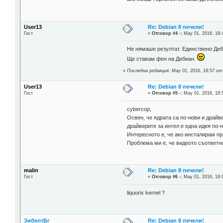
User13
Re: Debian 8 печели!
Гост
«
Отговор #4 -:
May 01, 2016, 18:
Не нямаше резултат. Единствено Деби
Ще ставам фен на Дебиан.
«
Последна редакция: May 01, 2016, 18:57 от
User13
Re: Debian 8 печели!
Гост
«
Отговор #5 -:
May 01, 2016, 18:
cybercop,
Освен, че ядрата са по-нови и драйве
драйверите за интел е една идея по-н
Интересното е, че ако инсталирам пр
Проблема ми е, че видеото съответно 
malin
Re: Debian 8 печели!
Гост
«
Отговор #6 -:
May 01, 2016, 19:
liquorix kernel ?
ЗибелтБг
Re: Debian 8 печели!