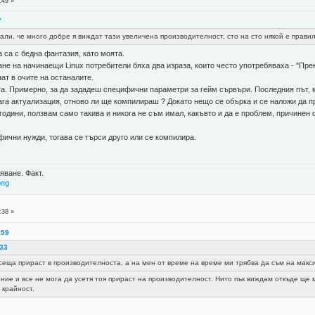
:49 »
7
али, че много добре я виждат тази увеличена производителност, сто на сто някой е прави
а са с бедна фантазия, като моята.
ане на начинаещи Linux потребители бяха два израза, които често употребяваха - "Пре
ат в очите на останалите.
га. Примерно, за да зададеш специфични параметри за гейм сървъри. Последния път, к
ага актуализация, отново ли ще компилираш ? Докато нещо се обърка и се наложи да пр
години, ползвам само такива и никога не съм имал, какъвто и да е проблем, причинен 
фични нужди, тогава се търси друго или се компилира.
яване. Факт.
png
:38 »
:59
:33
сеща прираст в производителноста, а на мен от време на време ми трябва да съм на макси
ние и все не мога да усетя тоя прираст на производителност. Нито пък виждам откъде ще
 крайност.