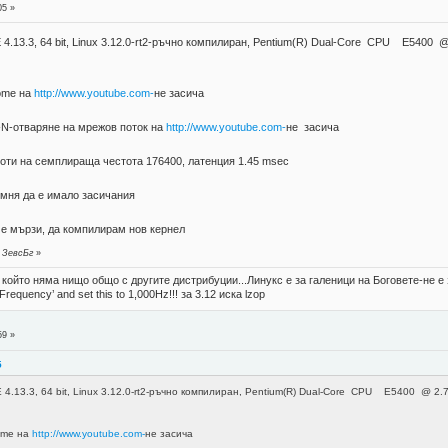
05 »
 4.13.3, 64 bit, Linux 3.12.0-rt2-ръчно компилиран, Pentium(R) Dual-Core CPU E5400
rome на
http://www.youtube.com-
не засича
-N-отваряне на мрежов поток на
http://www.youtube.com-
не засича
боти на семплираща честота 176400, латенция 1.45 msec
мня да е имало засичания
е мързи, да компилирам нов кернел
т ЗевсБг
»
, който няма нищо общо с другите дистрибуции...Линукс е за галеници на Боговете-не 
 Frequency’ and set this to 1,000Hz!!! за 3.12 иска lzop
59 »
5
 4.13.3, 64 bit, Linux 3.12.0-rt2-ръчно компилиран, Pentium(R) Dual-Core CPU E5400 @ 2.
rome на
http://www.youtube.com-
не засича