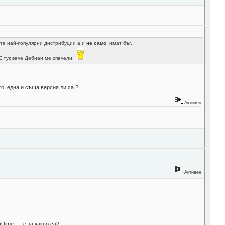
лите най-популярни дистрибуции а и
не само
, имат бъг.
Е тук вече Дебиан ме спечели!
.
то, една и съща версия ли са ?
Активен
Активен
 time -- те за какво са?