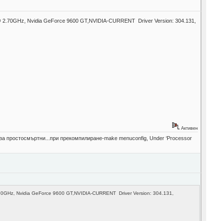
 @ 2.70GHz, Nvidia GeForce 9600 GT,NVIDIA-CURRENT Driver Version: 304.131,
Активен
е за простосмъртни...при прекомпилиране-make menuconfig, Under ‘Processor
70GHz, Nvidia GeForce 9600 GT,NVIDIA-CURRENT Driver Version: 304.131,