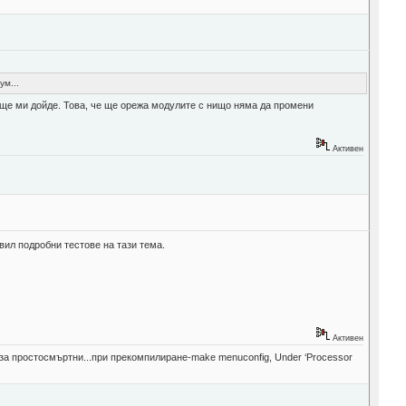
ум...
е ще ми дойде. Това, че ще орежа модулите с нищо няма да промени
Активен
вил подробни тестове на тази тема.
Активен
е за простосмъртни...при прекомпилиране-make menuconfig, Under ‘Processor