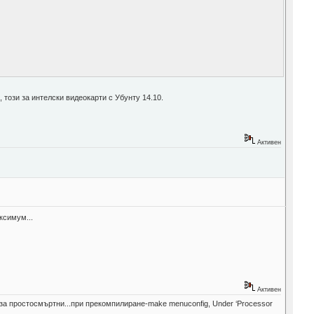
 този за интелски видеокарти с Убунту 14.10.
Активен
ксимум...
Активен
е за простосмъртни...при прекомпилиране-make menuconfig, Under ‘Processor