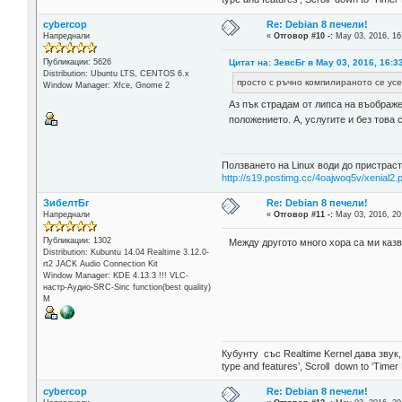
cybercop
Re: Debian 8 печели!
Напреднали
«
Отговор #10 -:
May 03, 2016, 16
Цитат на: ЗевсБг в May 03, 2016, 16:3
Публикации: 5626
Distribution: Ubuntu LTS, CENTOS 6.x
просто с ръчно компилираното се усе
Window Manager: Xfce, Gnome 2
Аз пък страдам от липса на въображе
положението. А, услугите и без това 
Ползването на Linux води до пристраст
http://s19.postimg.cc/4oajwoq5v/xenial2.
ЗибелтБг
Re: Debian 8 печели!
Напреднали
«
Отговор #11 -:
May 03, 2016, 20
Публикации: 1302
Между другото много хора са ми казв
Distribution: Kubuntu 14.04 Realtime 3.12.0-
rt2 JACK Audio Connection Kit
Window Manager: KDE 4.13.3 !!! VLC-
настр-Аудио-SRC-Sinc function(best quality)
М
Кубунту със Realtime Kernel дава звук
type and features’, Scroll down to ‘Timer
cybercop
Re: Debian 8 печели!