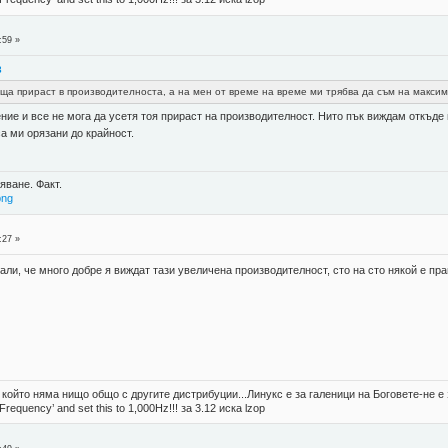
:59 »
3
ща прираст в производителноста, а на мен от време на време ми трябва да съм на максим
ние и все не мога да усетя тоя прираст на производителност. Нито пък виждам откъд
са ми орязани до крайност.
яване. Факт.
png
:27 »
али, че много добре я виждат тази увеличена производителност, сто на сто някой е пра
, който няма нищо общо с другите дистрибуции...Линукс е за галеници на Боговете-не 
 Frequency’ and set this to 1,000Hz!!! за 3.12 иска lzop