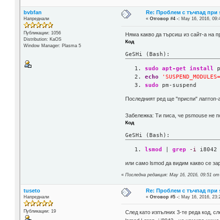
bvbfan
Re: Проблем с тъчпад при 
Напреднали
«
Отговор #4 -:
May 16, 2016, 09:
Публикации: 1056
Няма какво да търсиш из сайт-а на п
Distribution: KaOS
Код
Window Manager: Plasma 5
GeSHi (Bash):
sudo
apt-get
install
 
echo
'SUSPEND_MODULES
sudo
 pm-suspend
Последният ред ще "приспи" лаптоп-а
Забележка: Ти писа, че psmouse не п
Код
GeSHi (Bash):
lsmod
 | 
grep
-i
 i8042
или само lsmod да видим какво се за
«
Последна редакция: May 16, 2016, 09:51 от
tuseto
Re: Проблем с тъчпад при 
Напреднали
«
Отговор #5 -:
May 16, 2016, 23:
Публикации: 19
След като изпълних 3-те реда код, сл