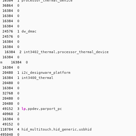
  
16384
1
 processor_thermal_device
  
36864
  0
  
16384
  0
  
16384
  0
  
16384
  0
  
16384
  0
  
24576
1
 dw_dmac
  
24576
  0
  
16384
  0
  
16384
  0
   
16384
2
 int3402_thermal,processor_thermal_device
  
16384
  0
rm    
16384
  0
  
16384
  0
  
20480
1
 i2c_designware_platform
  
16384
1
 int3400_thermal
  
20480
  0
  
16384
  0
  
32768
  0
  
20480
  0
20480
  0
  
49152
3
lp
,ppdev,parport_pc
  
40960
2
  
16384
  0
  
49152
  0
 
118784
4
 hid_multitouch,hid_generic,usbhid
1495040
  0