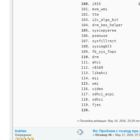
i915                 
mxm_wmi              
ttm                  
i2c_algo_bit         
drm_kms_helper       
syscopyarea          
psmouse              
sysfillrect          
sysimgblt            
fb_sys_fops          
drm                  
ahci                 
r8169                
libahci              
mii                  
wmi                  
video                
sdhci_acpi           
sdhci                
fjes                 
«
Последна редакция: May 16, 2016, 23:29 от
bvbfan
Re: Проблем с тъчпад при 
Напреднали
«
Отговор #6 -:
May 17, 2016, 07: