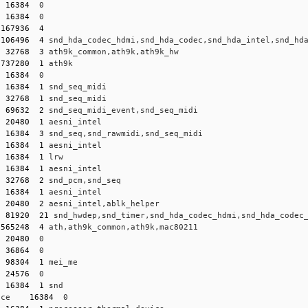
  
16384
  0
  
16384
  0
 
167936
4
 
106496
4
 snd_hda_codec_hdmi,snd_hda_codec,snd_hda_intel,snd_hd
  
32768
3
 ath9k_common,ath9k,ath9k_hw
 
737280
1
 ath9k
  
16384
  0
  
16384
1
 snd_seq_midi
  
32768
1
 snd_seq_midi
  
69632
2
 snd_seq_midi_event,snd_seq_midi
  
20480
1
 aesni_intel
  
16384
3
 snd_seq,snd_rawmidi,snd_seq_midi
  
16384
1
 aesni_intel
  
16384
1
 lrw
  
16384
1
 aesni_intel
  
32768
2
 snd_pcm,snd_seq
  
16384
1
 aesni_intel
  
20480
2
 aesni_intel,ablk_helper
  
81920
21
 snd_hwdep,snd_timer,snd_hda_codec_hdmi,snd_hda_codec
 
565248
4
 ath,ath9k_common,ath9k,mac80211
  
20480
  0
  
36864
  0
  
98304
1
 mei_me
  
24576
  0
  
16384
1
 snd
ice    
16384
  0