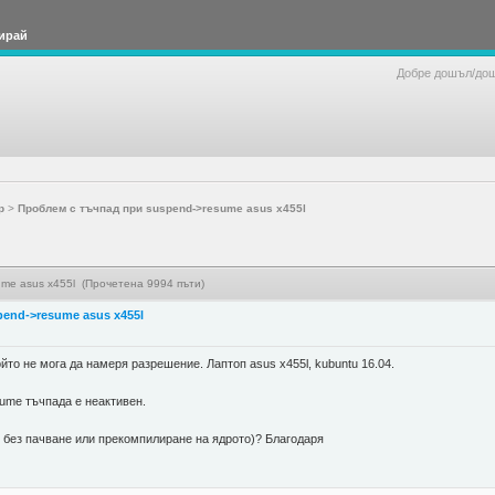
ирай
Добре дошъл/до
р
>
Проблем с тъчпад при suspend->resume asus x455l
ume asus x455l (Прочетена 9994 пъти)
end->resume asus x455l
йто не мога да намеря разрешение. Лаптоп asus x455l, kubuntu 16.04.
,
sume тъчпада е неактивен.
е без пачване или прекомпилиране на ядрото)? Благодаря