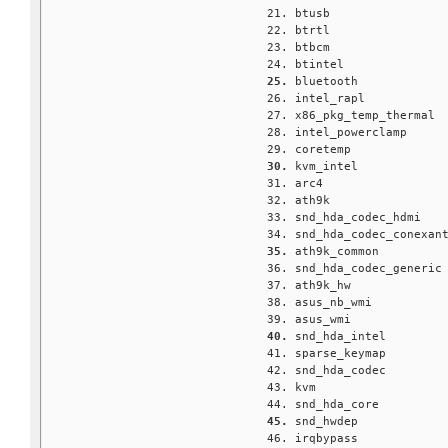
btusb                
btrtl                
btbcm                
btintel              
bluetooth            
intel_rapl           
x86_pkg_temp_thermal 
intel_powerclamp     
coretemp             
kvm_intel            
arc4                 
ath9k                
snd_hda_codec_hdmi   
snd_hda_codec_conexan
ath9k_common         
snd_hda_codec_generic
ath9k_hw             
asus_nb_wmi          
asus_wmi             
snd_hda_intel        
sparse_keymap        
snd_hda_codec        
kvm                  
snd_hda_core         
snd_hwdep            
irqbypass            