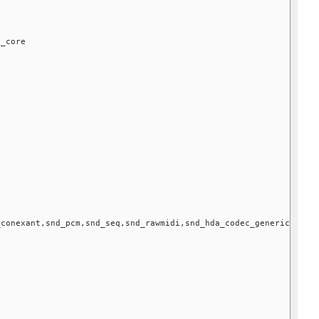
a_core
_conexant,snd_pcm,snd_seq,snd_rawmidi,snd_hda_codec_generic,snd_