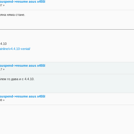
suspend->resume asus x455l
37 »
мяна няма стане.
.4.10
inline/v4.4.10-xenial/
suspend->resume asus x455l
17 »
ем го дава и с 4.4.10.
suspend->resume asus x455l
08 »