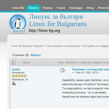
Linux-BG
Начало
Помощ
Търси
Календар
Вход
Регистр
Linux за българи: Форуми
>
Linux секция за начинаещи
>
Настройка на хардуе
Страници: [
1
]
Надолу
Автор
Тема: Проблем с тъчпад при suspend->res
tuseto
Проблем с тъчпад при susp
Напреднали
«
-:
May 14, 2016, 14:12 »
Публикации: 19
Здравейте, имам един проблем, на ко
xinput list връща: FocalTech Touchpad
Тъчпада работи, но при suspend->re
modprobe psmouse - не го активира.
Някой има ли някаква идея (ако мож