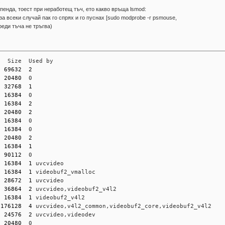
.
пенда, тоест при неработещ тъч, ето какво връща lsmod:
а всеки случай пак го спрях и го пуснах [sudo modprobe -r psmouse,
реди тъча не тръгва)
   Size  Used by
  
69632
2
  
20480
  0
  
32768
1
  
16384
  0
  
16384
2
  
20480
2
  
16384
  0
  
16384
  0
  
20480
2
  
16384
1
  
90112
  0
  
16384
1
 uvcvideo
  
16384
1
 videobuf2_vmalloc
  
28672
1
 uvcvideo
  
36864
2
 uvcvideo,videobuf2_v4l2
  
16384
1
 videobuf2_v4l2
 
176128
4
 uvcvideo,v4l2_common,videobuf2_core,videobuf2_v4l2
  
24576
2
 uvcvideo,videodev
  
20480
  0