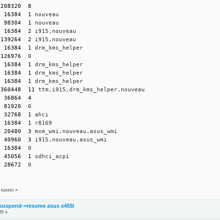
1208320
8
  
16384
1
 nouveau
  
98304
1
 nouveau
  
16384
2
 i915,nouveau
 
139264
2
 i915,nouveau
  
16384
1
 drm_kms_helper
 
126976
  0
  
16384
1
 drm_kms_helper
  
16384
1
 drm_kms_helper
  
16384
1
 drm_kms_helper
 
360448
11
 ttm,i915,drm_kms_helper,nouveau
  
36864
4
  
81920
  0
  
32768
1
 ahci
  
16384
1
 r8169
  
20480
3
 mxm_wmi,nouveau,asus_wmi
  
40960
3
 i915,nouveau,asus_wmi
  
16384
  0
  
45056
1
 sdhci_acpi
  
28672
  0
 tuseto
»
suspend->resume asus x455l
05 »