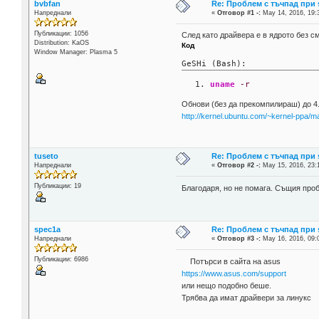
bvbfan
Re: Проблем с тъчпад при 
Напреднали
«
Отговор #1 -:
May 14, 2016, 19:
Публикации: 1056
След като драйвера е в ядрото без с
Distribution: KaOS
Код
Window Manager: Plasma 5
GeSHi (Bash):
uname
-r
Обнови (без да прекомпилираш) до 4
http://kernel.ubuntu.com/~kernel-ppa/ma
tuseto
Re: Проблем с тъчпад при 
Напреднали
«
Отговор #2 -:
May 15, 2016, 23:
Публикации: 19
Благодаря, но не помага. Същия пробл
spec1a
Re: Проблем с тъчпад при 
Напреднали
«
Отговор #3 -:
May 16, 2016, 09:
Публикации: 6986
Потърси в сайта на asus
https://www.asus.com/support
или нещо подобно беше.
Трябва да имат драйвери за линукс