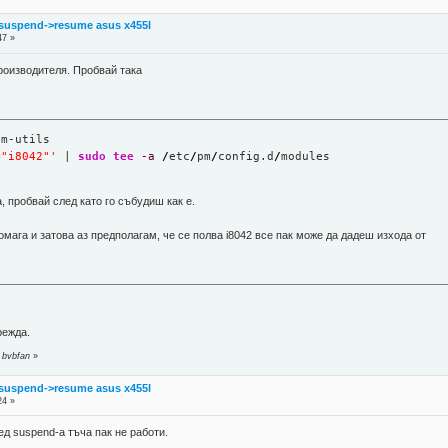
suspend->resume asus x455l
47 »
роизводителя. Пробвай така
pm-utils
="i8042"'
 | 
sudo
tee
-a
/
etc
/
pm
/
config.d
/
modules
, пробвай след като го събудиш как е.
омага и затова аз предполагам, че се полва i8042 все пак може да дадеш изхода от
режда.
 bvbfan
»
suspend->resume asus x455l
24 »
ед suspend-a тъча пак не работи.