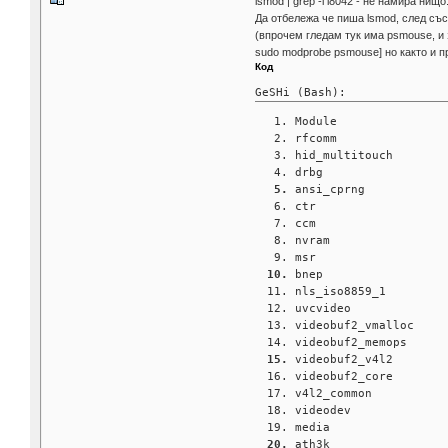
lsmod | grep -i i8042 - не намира нищо
Да отбележа че пиша lsmod, след със
(впрочем гледам тук има psmouse, и з
sudo modprobe psmouse] но както и п
Код
GeSHi (Bash):
Module               
rfcomm               
hid_multitouch       
drbg                 
ansi_cprng           
ctr                  
ccm                  
nvram                
msr                  
bnep                 
nls_iso8859_1        
uvcvideo             
videobuf2_vmalloc    
videobuf2_memops     
videobuf2_v4l2       
videobuf2_core       
v4l2_common          
videodev             
media                
ath3k                