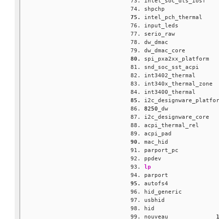
intel_soc_dts_iosf   
shpchp               
intel_pch_thermal    
input_leds           
serio_raw            
dw_dmac              
dw_dmac_core         
spi_pxa2xx_platform  
snd_soc_sst_acpi     
int3402_thermal      
int340x_thermal_zone 
int3400_thermal      
i2c_designware_platfo
8250
_dw              
i2c_designware_core  
acpi_thermal_rel     
acpi_pad             
mac_hid              
parport_pc           
ppdev                
lp
parport              
autofs4              
hid_generic          
usbhid               
hid                  
nouveau              