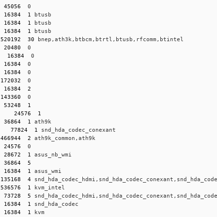
  
45056
  0
  
16384
1
 btusb
  
16384
1
 btusb
  
16384
1
 btusb
 
520192
30
 bnep,ath3k,btbcm,btrtl,btusb,rfcomm,btintel
  
20480
  0
   
16384
  0
  
16384
  0
  
16384
  0
 
172032
  0
  
16384
2
 
143360
  0
  
53248
1
t    
24576
1
  
36864
1
 ath9k
    
77824
1
 snd_hda_codec_conexant
 
466944
2
 ath9k_common,ath9k
  
24576
  0
  
28672
1
 asus_nb_wmi
  
36864
5
  
16384
1
 asus_wmi
 
135168
4
 snd_hda_codec_hdmi,snd_hda_codec_conexant,snd_hda_cod
 
536576
1
 kvm_intel
  
73728
5
 snd_hda_codec_hdmi,snd_hda_codec_conexant,snd_hda_cod
  
16384
1
 snd_hda_codec
  
16384
1
 kvm