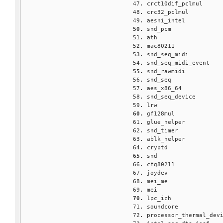
crct10dif_pclmul     
crc32_pclmul         
aesni_intel          
snd_pcm              
ath                  
mac80211             
snd_seq_midi         
snd_seq_midi_event   
snd_rawmidi          
snd_seq              
aes_x86_64           
snd_seq_device       
lrw                  
gf128mul             
glue_helper          
snd_timer            
ablk_helper          
cryptd               
snd                  
cfg80211             
joydev               
mei_me               
mei                  
lpc_ich              
soundcore            
processor_thermal_dev