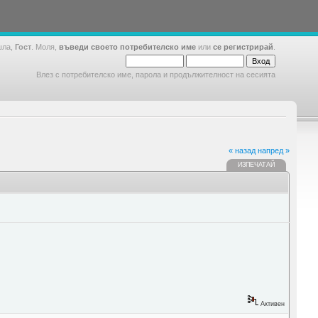
шла,
Гост
. Моля,
въведи своето потребителско име
или
се регистрирай
.
Влез с потребителско име, парола и продължителност на сесията
« назад
напред »
ИЗПЕЧАТАЙ
Активен