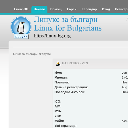
Linux-BG
Начало
Помощ
Търси
Календар
Вход
Регистр
Linux за българи: Форуми
НАКРАТКО - VEN
Име:
ven
Мнения:
2 (0
Позиция:
Нов
Дата на регистрация:
Aug 
Последно Активен:
Ник
ICQ:
AIM:
MSN:
YIM:
Мейл:
скр
Уеб страница: