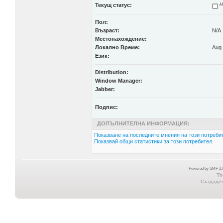
Текущ статус:
Н
Пол:
Възраст:
N/A
Местонахождение:
Локално Време:
Aug 
Език:
Distribution:
Window Manager:
Jabber:
Подпис:
ДОПЪЛНИТЕЛНА ИНФОРМАЦИЯ:
Показване на последните мнения на този потребит
Показвай общи статистики за този потребител.
Powered by SMF 2.0
Th
Създадена