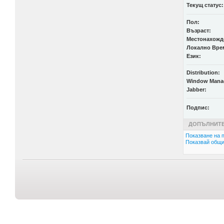
Текущ статус:
Пол:
Възраст:
Местонахожд
Локално Вре
Език:
Distribution:
Window Mana
Jabber:
Подпис:
ДОПЪЛНИТЕ
Показване на п
Показвай общи 