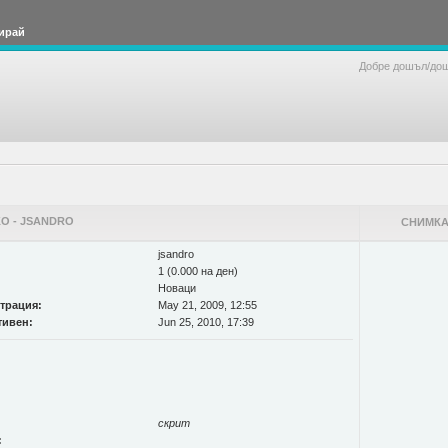
ирай
Добре дошъл/до
О - JSANDRO
СНИМКА
jsandro
1 (0.000 на ден)
Новаци
страция:
May 21, 2009, 12:55
тивен:
Jun 25, 2010, 17:39
скрит
: