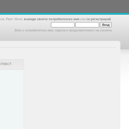
шла,
Гост
. Моля,
въведи своето потребителско име
или
се регистрирай
.
Влез с потребителско име, парола и продължителност на сесията
/ТЕКСТ