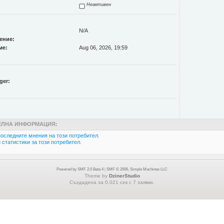
Неактивен
N/A
ение:
ме:
Aug 06, 2026, 19:59
ger:
ЛНА ИНФОРМАЦИЯ:
оследните мнения на този потребител.
статистики за този потребител.
Powered by SMF 2.0 Beta 4
|
SMF © 2006, Simple Machines LLC
Theme by
DzinerStudio
Създадена за 0.021 сек с 7 заявки.