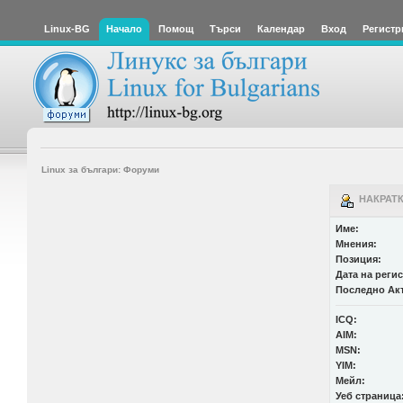
Linux-BG
Начало
Помощ
Търси
Календар
Вход
Регистр
Linux за българи: Форуми
НАКРАТК
Име:
Мнения:
Позиция:
Дата на реги
Последно Ак
ICQ:
AIM:
MSN:
YIM:
Мейл:
Уеб страница