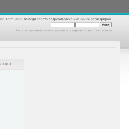
шла,
Гост
. Моля,
въведи своето потребителско име
или
се регистрирай
.
Влез с потребителско име, парола и продължителност на сесията
/ТЕКСТ