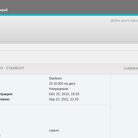
ирай
Добре дошъл/до
О - STARBUST
СНИМКА
Starbust
15 (0.003 на ден)
Напреднали
страция:
Dec 25, 2010, 19:33
тивен:
Sep 22, 2011, 21:43
скрит
: