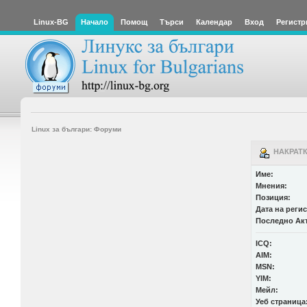
Linux-BG
Начало
Помощ
Търси
Календар
Вход
Регистр
Linux за българи: Форуми
НАКРАТК
Име:
Мнения:
Позиция:
Дата на реги
Последно Ак
ICQ:
AIM:
MSN:
YIM:
Мейл:
Уеб страница