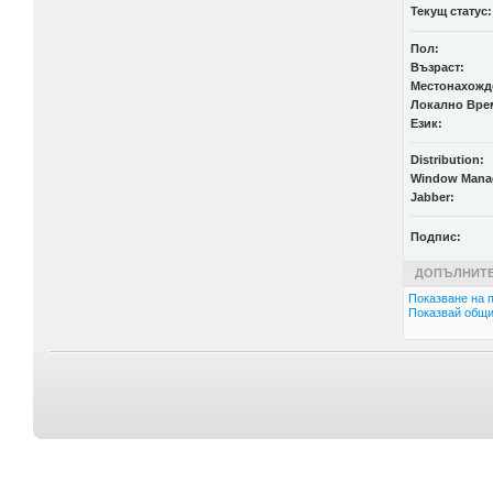
Текущ статус:
Пол:
Възраст:
Местонахожд
Локално Вре
Език:
Distribution:
Window Mana
Jabber:
Подпис:
ДОПЪЛНИТЕ
Показване на п
Показвай общи 