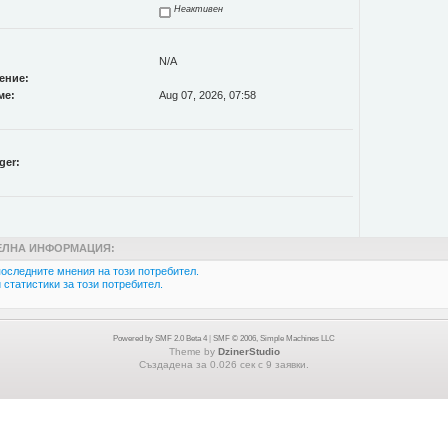
Неактивен
N/A
ение:
ме:
Aug 07, 2026, 07:58
ger:
ЛНА ИНФОРМАЦИЯ:
оследните мнения на този потребител.
статистики за този потребител.
Powered by SMF 2.0 Beta 4
|
SMF © 2006, Simple Machines LLC
Theme by
DzinerStudio
Създадена за 0.026 сек с 9 заявки.