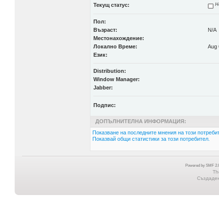
Текущ статус:
Н
Пол:
Възраст:
N/A
Местонахождение:
Локално Време:
Aug 
Език:
Distribution:
Window Manager:
Jabber:
Подпис:
ДОПЪЛНИТЕЛНА ИНФОРМАЦИЯ:
Показване на последните мнения на този потребит
Показвай общи статистики за този потребител.
Powered by SMF 2.0
Th
Създадена