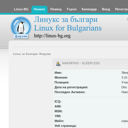
Linux-BG
Начало
Помощ
Търси
Календар
Вход
Регистр
Linux за българи: Форуми
НАКРАТКО - SLEEPLESS
Име:
Slee
Мнения:
3 (0
Позиция:
Уча
Дата на регистрация:
Dec 
Последно Активен:
Нико
ICQ:
AIM:
MSN:
YIM:
Мейл:
скр
Уеб страница: