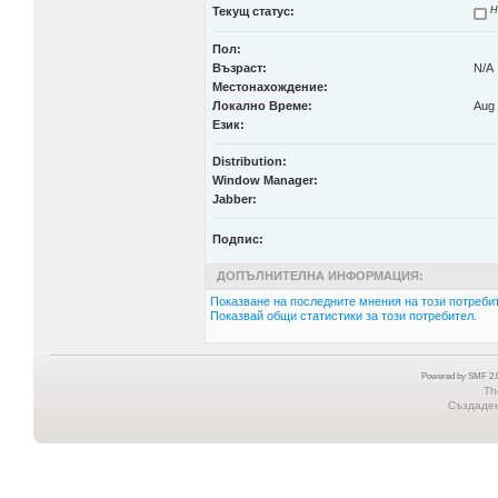
Текущ статус:
Н
Пол:
Възраст:
N/A
Местонахождение:
Локално Време:
Aug 
Език:
Distribution:
Window Manager:
Jabber:
Подпис:
ДОПЪЛНИТЕЛНА ИНФОРМАЦИЯ:
Показване на последните мнения на този потребит
Показвай общи статистики за този потребител.
Powered by SMF 2.0
Th
Създадена