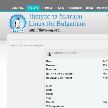
Linux-BG
Начало
Помощ
Търси
Календар
Вход
Регистр
Linux за българи: Форуми
НАКРАТКО - IBB27
Име:
ibb2
Мнения:
119 
Позиция:
Нап
Дата на регистрация:
Mar 
Последно Активен:
Ник
ICQ:
AIM:
MSN:
YIM:
Мейл:
скр
Уеб страница: