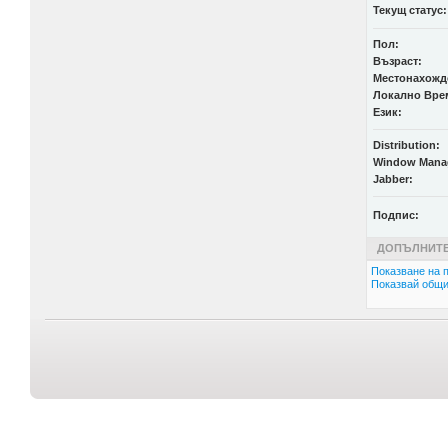
Текущ статус:
Пол:
Възраст:
Местонахожд
Локално Вре
Език:
Distribution:
Window Mana
Jabber:
Подпис:
ДОПЪЛНИТЕ
Показване на п
Показвай общи 