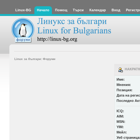
Linux-BG
Начало
Помощ
Търси
Календар
Вход
Регистр
Linux за българи: Форуми
НАКРАТК
Име:
Мнения:
Позиция:
Дата на реги
Последно Ак
ICQ:
AIM:
MSN:
YIM:
Мейл:
Уеб страница