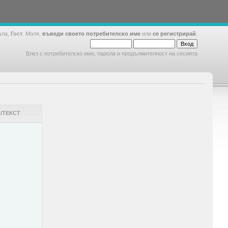
шла,
Гост
. Моля,
въведи своето потребителско име
или
се регистрирай
.
Влез с потребителско име, парола и продължителност на сесията
/ТЕКСТ