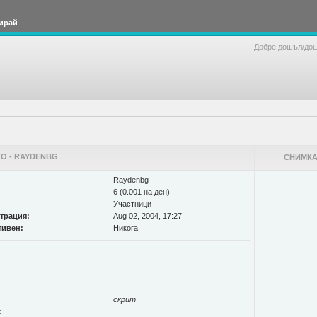
ирай
Добре дошъл/до
О - RAYDENBG
СНИМКА
Raydenbg
6 (0.001 на ден)
Участници
страция:
Aug 02, 2004, 17:27
тивен:
Никога
скрит
: