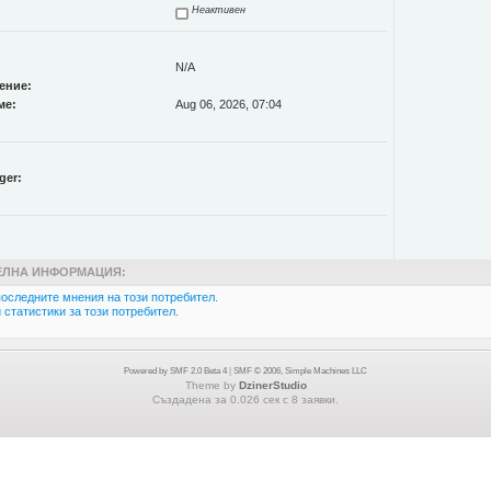
Неактивен
N/A
ение:
ме:
Aug 06, 2026, 07:04
ger:
ЛНА ИНФОРМАЦИЯ:
оследните мнения на този потребител.
статистики за този потребител.
Powered by SMF 2.0 Beta 4
|
SMF © 2006, Simple Machines LLC
Theme by
DzinerStudio
Създадена за 0.026 сек с 8 заявки.