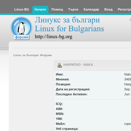
Linux-BG
Начало
Помощ
Търси
Календар
Вход
Регистр
Linux за българи: Форуми
НАКРАТКО - NAKA
Име:
Nak
Мнения:
3469
Позиция:
Нап
Дата на регистрация:
Sep 
Последно Активен:
Jun 
ICQ:
AIM:
MSN:
YIM:
Мейл:
скр
Уеб страница: