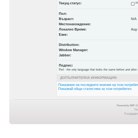
Текущ статус:
Н
Пол:
Възраст:
N/A
Местонахождение:
Локално Време:
Aug 
Език:
Distribution:
Window Manager:
Jabber:
Подпис:
Perl - the only language that looks the same before and after 
ДОПЪЛНИТЕЛНА ИНФОРМАЦИЯ:
Показване на последните мнения на този потребит
Показвай общи статистики за този потребител.
Powered by SMF 2.0
Th
Създадена