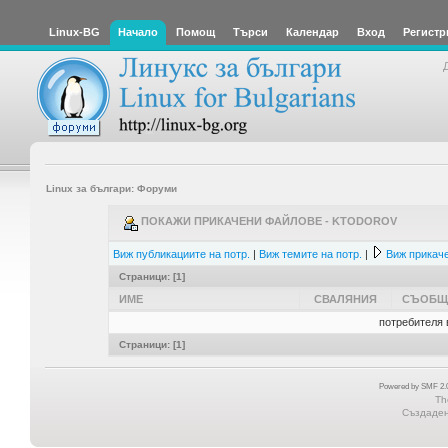
Linux-BG
Начало
Помощ
Търси
Календар
Вход
Регистр
Linux за българи: Форуми
ПОКАЖИ ПРИКАЧЕНИ ФАЙЛОВЕ - KTODOROV
Виж публикациите на потр.
|
Виж темите на потр.
|
Виж прикаче
Страници: [
1
]
ИМЕ
СВАЛЯНИЯ
СЪОБЩ
потребителя 
Страници: [
1
]
Powered by SMF 2.0
Th
Създадена